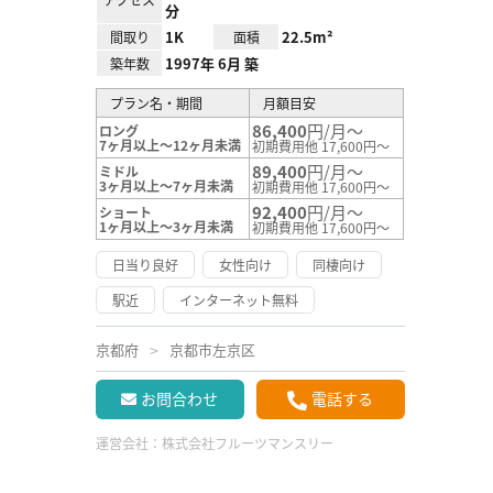
分
1K
22.5m²
間取り
面積
1997年 6月 築
築年数
プラン名・期間
月額目安
86,400
円/月～
ロング
7ヶ月以上～12ヶ月未満
初期費用他 17,600円～
89,400
円/月～
ミドル
3ヶ月以上～7ヶ月未満
初期費用他 17,600円～
92,400
円/月～
ショート
1ヶ月以上～3ヶ月未満
初期費用他 17,600円～
日当り良好
女性向け
同棲向け
駅近
インターネット無料
京都府
京都市左京区
お問合わせ
電話する
運営会社：
株式会社フルーツマンスリー