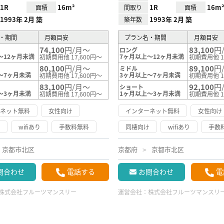
1R
16m²
1R
16m
面積
間取り
面積
1993年 2月 築
1993年 2月 築
築年数
・期間
月額目安
プラン名・期間
月額目安
74,100
円/月～
83,100
円
ロング
～12ヶ月未満
7ヶ月以上～12ヶ月未満
初期費用他 17,600円～
初期費用他 1
80,100
円/月～
89,100
円
ミドル
～7ヶ月未満
3ヶ月以上～7ヶ月未満
初期費用他 17,600円～
初期費用他 1
83,100
円/月～
92,100
円
ショート
～3ヶ月未満
1ヶ月以上～3ヶ月未満
初期費用他 17,600円～
初期費用他 1
ーネット無料
女性向け
インターネット無料
女性向け
け
wifiあり
手数料無料
同棲向け
wifiあり
手数
京都市北区
京都府
京都市北区
問合わせ
電話する
お問合わせ
電
株式会社フルーツマンスリー
運営会社：
株式会社フルーツマンスリ