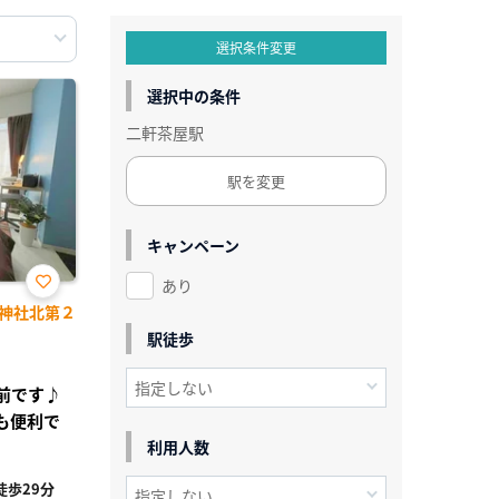
選択条件変更
選択中の条件
二軒茶屋駅
駅を変更
キャンペーン
あり
お気
神社北第２
に入
り登
駅徒歩
録
の前です♪
も便利で
利用人数
歩29分