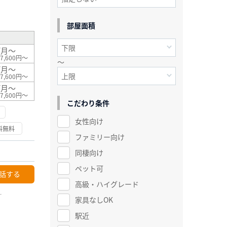
²
部屋面積
/月～
7,600円～
～
/月～
7,600円～
/月～
7,600円～
こだわり条件
女性向け
料無料
ファミリー向け
同棲向け
ペット可
話する
高級・ハイグレード
ー
家具なしOK
駅近