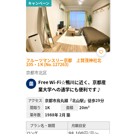
キャンペーン
お気
フルーツマンスリー京都 上賀茂神社北
に入
105・1Ｋ(No.127263)
り登
録
京都市北区
Free Wi-Fi☆鴨川に近く、京都産
業大学への通学にも便利です♪
京都市烏丸線「北山駅」徒歩29分
アクセス
1K
20m²
間取り
面積
1988年 2月 築
築年数
プラン名・期間
月額目安
98,100
円/月～
ロング