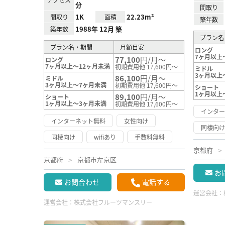
分
間取り
1K
22.23m²
間取り
面積
築年数
1988年 12月 築
築年数
プラン名
プラン名・期間
月額目安
ロング
7ヶ月以上
77,100
円/月～
ロング
7ヶ月以上～12ヶ月未満
初期費用他 17,600円～
ミドル
3ヶ月以上
86,100
円/月～
ミドル
3ヶ月以上～7ヶ月未満
初期費用他 17,600円～
ショート
1ヶ月以上
89,100
円/月～
ショート
1ヶ月以上～3ヶ月未満
初期費用他 17,600円～
インタ
インターネット無料
女性向け
同棲向
同棲向け
wifiあり
手数料無料
京都府
京都府
京都市左京区
お
お問合わせ
電話する
運営会社：
運営会社：
株式会社フルーツマンスリー