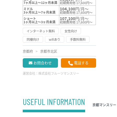
7ヶ月以上～12ヶ月未満
初期費用他 17,600円～
104,100
円/月～
ミドル
3ヶ月以上～7ヶ月未満
初期費用他 17,600円～
107,100
円/月～
ショート
1ヶ月以上～3ヶ月未満
初期費用他 17,600円～
インターネット無料
女性向け
同棲向け
wifiあり
手数料無料
京都府
京都市北区
お問合わせ
電話する
運営会社：
株式会社フルーツマンスリー
USEFUL INFORMATION
京都マンスリー