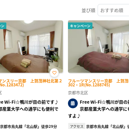
並び順
ーン
キャンペーン
お気
マンスリー京都 上賀茂神社北第２
フルーツマンスリー京都 上賀茂
に入
No.1283472)
302・1R(No.1288745)
り登
録
区
京都市北区
ree Wi-Fi☆鴨川が目の前です♪
Free Wi-Fi☆鴨川が目
都産業大学への通学にも便利で
京都産業大学への通学に
すよ♪
京都市烏丸線「北山駅」徒歩29分
京都市烏丸線「北山駅」徒
アクセス