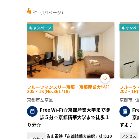
4
件（1/1ページ）
キャンペーン
キャンペ
お気
フルーツマンスリー京都 京都産業大学前
フルーツ
に入
205・1K(No.361718)
202・1R(
り登
録
京都市左京区
京都市北
Free Wi-Fi☆京都産業大学まで徒
F
歩５分☆京都精華大学まで徒歩１
京
０分☆
すよ♪
叡山電鉄「京都精華大前駅」徒歩10
アクセス
アクセス