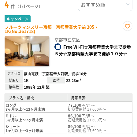
4
件（1/1ページ）
キャンペーン
フルーツマンスリー京都 京都産業大学前 205・
1K(No.361718)
お気
に入
京都市左京区
り登
録
Free Wi-Fi☆京都産業大学まで徒歩
５分☆京都精華大学まで徒歩１０分☆
アクセス
叡山電鉄「京都精華大前駅」徒歩10分
間取り
1K
面積
22.23m²
築年数
1988年 12月 築
プラン名・期間
月額目安
77,100
円/月～
ロング
7ヶ月以上～12ヶ月未満
初期費用他 17,600円～
86,100
円/月～
ミドル
3ヶ月以上～7ヶ月未満
初期費用他 17,600円～
89,100
円/月～
ショート
1ヶ月以上～3ヶ月未満
初期費用他 17,600円～