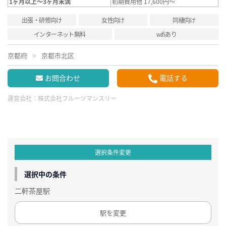
1ヶ月以上～3ヶ月未満
初期費用他 17,600円～
出張・研修向け
女性向け
同棲向け
インターネット無料
wifiあり
京都府
京都市北区
お問合わせ
電話する
運営会社：
株式会社フルーツマンスリー
選択条件変更
選択中の条件
二軒茶屋駅
駅を変更