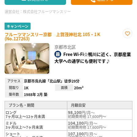
運営会社：
株式会社フルーツマンスリー
キャンペーン
フルーツマンスリー京都 上賀茂神社北 105・1Ｋ
(No.127263)
お気
に入
京都市北区
り登
録
Free Wi-Fi☆鴨川に近く、京都産業
大学への通学にも便利です♪
アクセス
京都市烏丸線「北山駅」徒歩29分
間取り
1K
面積
20m²
築年数
1988年 2月 築
プラン名・期間
月額目安
98,100
円/月～
ロング
7ヶ月以上～12ヶ月未満
初期費用他 17,600円～
104,100
円/月～
ミドル
3ヶ月以上～7ヶ月未満
初期費用他 17,600円～
107,100
円/月～
ショート