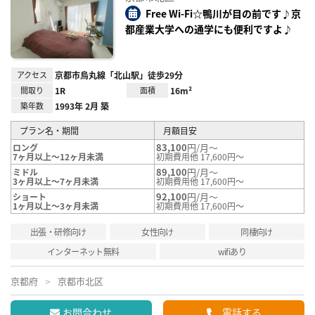
り登
録
Free Wi-Fi☆鴨川が目の前です♪京
都産業大学への通学にも便利ですよ♪
アクセス
京都市烏丸線「北山駅」徒歩29分
間取り
1R
面積
16m²
築年数
1993年 2月 築
プラン名・期間
月額目安
83,100
円/月～
ロング
7ヶ月以上～12ヶ月未満
初期費用他 17,600円～
89,100
円/月～
ミドル
3ヶ月以上～7ヶ月未満
初期費用他 17,600円～
92,100
円/月～
ショート
1ヶ月以上～3ヶ月未満
初期費用他 17,600円～
出張・研修向け
女性向け
同棲向け
インターネット無料
wifiあり
京都府
京都市北区
お問合わせ
電話する