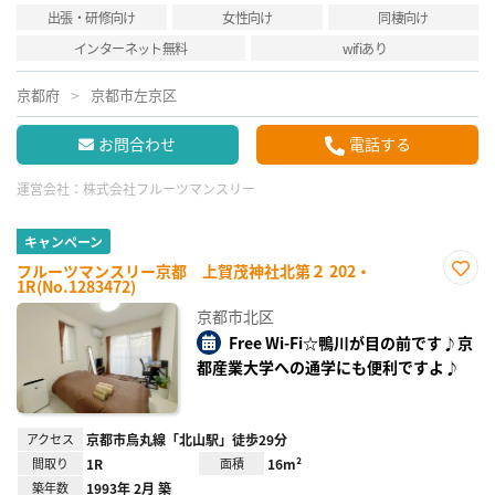
出張・研修向け
女性向け
同棲向け
インターネット無料
wifiあり
京都府
京都市左京区
お問合わせ
電話する
運営会社：
株式会社フルーツマンスリー
キャンペーン
フルーツマンスリー京都 上賀茂神社北第２ 202・
1R(No.1283472)
お気
に入
京都市北区
り登
録
Free Wi-Fi☆鴨川が目の前です♪京
都産業大学への通学にも便利ですよ♪
アクセス
京都市烏丸線「北山駅」徒歩29分
間取り
1R
面積
16m²
築年数
1993年 2月 築