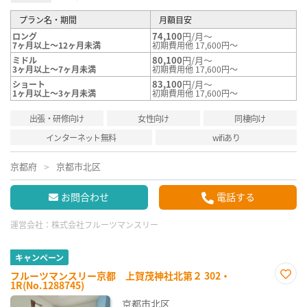
プラン名・期間
月額目安
74,100
円/月～
ロング
7ヶ月以上～12ヶ月未満
初期費用他 17,600円～
80,100
円/月～
ミドル
3ヶ月以上～7ヶ月未満
初期費用他 17,600円～
83,100
円/月～
ショート
1ヶ月以上～3ヶ月未満
初期費用他 17,600円～
出張・研修向け
女性向け
同棲向け
インターネット無料
wifiあり
京都府
京都市北区
お問合わせ
電話する
運営会社：
株式会社フルーツマンスリー
キャンペーン
フルーツマンスリー京都 上賀茂神社北第２ 302・
1R(No.1288745)
お気
に入
京都市北区