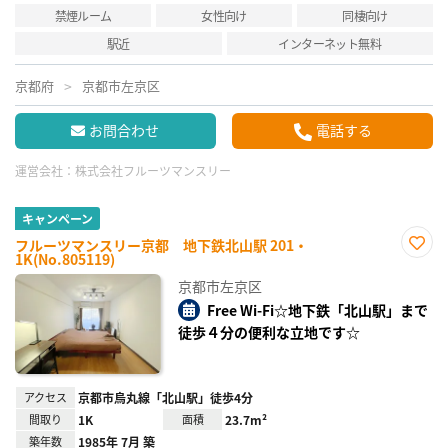
禁煙ルーム
女性向け
同棲向け
駅近
インターネット無料
京都府
京都市左京区
お問合わせ
電話する
運営会社：
株式会社フルーツマンスリー
キャンペーン
フルーツマンスリー京都 地下鉄北山駅 201・
1K(No.805119)
お気
に入
京都市左京区
り登
録
Free Wi-Fi☆地下鉄「北山駅」まで
徒歩４分の便利な立地です☆
アクセス
京都市烏丸線「北山駅」徒歩4分
間取り
1K
面積
23.7m²
築年数
1985年 7月 築