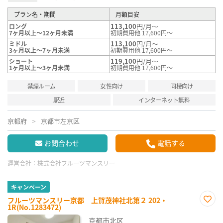
プラン名・期間
月額目安
113,100
円/月～
ロング
7ヶ月以上～12ヶ月未満
初期費用他 17,600円～
113,100
円/月～
ミドル
3ヶ月以上～7ヶ月未満
初期費用他 17,600円～
119,100
円/月～
ショート
1ヶ月以上～3ヶ月未満
初期費用他 17,600円～
禁煙ルーム
女性向け
同棲向け
駅近
インターネット無料
京都府
京都市左京区
お問合わせ
電話する
運営会社：
株式会社フルーツマンスリー
キャンペーン
フルーツマンスリー京都 上賀茂神社北第２ 202・
1R(No.1283472)
お気
に入
京都市北区