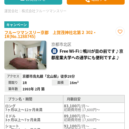
運営会社：
株式会社フルーツマンスリー
キャンペーン
フルーツマンスリー京都 上賀茂神社北第２ 302・
1R(No.1288745)
お気
に入
京都市北区
り登
録
Free Wi-Fi☆鴨川が目の前です♪京
都産業大学への通学にも便利ですよ♪
アクセス
京都市烏丸線「北山駅」徒歩29分
間取り
1R
面積
16m²
築年数
1993年 2月 築
プラン名・期間
月額目安
83,100
円/月～
ロング
7ヶ月以上～12ヶ月未満
初期費用他 17,600円～
89,100
円/月～
ミドル
3ヶ月以上～7ヶ月未満
初期費用他 17,600円～
92,100
円/月～
ショート