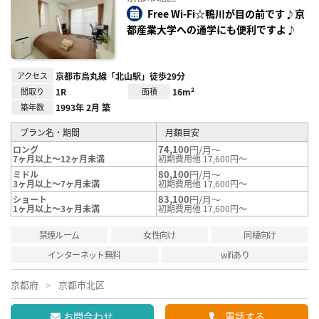
り登
録
Free Wi-Fi☆鴨川が目の前です♪京
都産業大学への通学にも便利ですよ♪
アクセス
京都市烏丸線「北山駅」徒歩29分
間取り
1R
面積
16m²
築年数
1993年 2月 築
プラン名・期間
月額目安
74,100
円/月～
ロング
7ヶ月以上～12ヶ月未満
初期費用他 17,600円～
80,100
円/月～
ミドル
3ヶ月以上～7ヶ月未満
初期費用他 17,600円～
83,100
円/月～
ショート
1ヶ月以上～3ヶ月未満
初期費用他 17,600円～
禁煙ルーム
女性向け
同棲向け
インターネット無料
wifiあり
京都府
京都市北区
お問合わせ
電話する