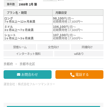
築年数
1988年 2月 築
プラン名・期間
月額目安
98,100
円/月～
ロング
7ヶ月以上～12ヶ月未満
初期費用他 17,600円～
104,100
円/月～
ミドル
3ヶ月以上～7ヶ月未満
初期費用他 17,600円～
107,100
円/月～
ショート
1ヶ月以上～3ヶ月未満
初期費用他 17,600円～
禁煙ルーム
女性向け
同棲向け
インターネット無料
wifiあり
京都府
京都市北区
お問合わせ
電話する
運営会社：
株式会社フルーツマンスリー