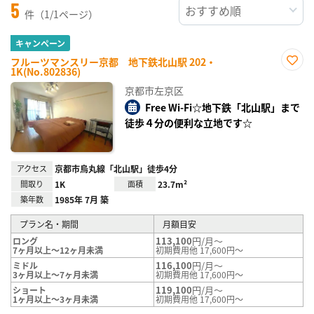
5
件（1/1ページ）
キャンペーン
フルーツマンスリー京都 地下鉄北山駅 202・
1K(No.802836)
お気
に入
京都市左京区
り登
録
Free Wi-Fi☆地下鉄「北山駅」まで
徒歩４分の便利な立地です☆
アクセス
京都市烏丸線「北山駅」徒歩4分
間取り
1K
面積
23.7m²
築年数
1985年 7月 築
プラン名・期間
月額目安
113,100
円/月～
ロング
7ヶ月以上～12ヶ月未満
初期費用他 17,600円～
116,100
円/月～
ミドル
3ヶ月以上～7ヶ月未満
初期費用他 17,600円～
119,100
円/月～
ショート
1ヶ月以上～3ヶ月未満
初期費用他 17,600円～