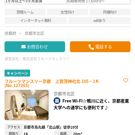
1ヶ月以上～3ヶ月未満
初期費用他 17,600円～
禁煙ルーム
女性向け
同棲向け
インターネット無料
wifiあり
京都府
京都市北区
お問合わせ
電話する
運営会社：
株式会社フルーツマンスリー
キャンペーン
フルーツマンスリー京都 上賀茂神社北 105・1Ｋ
(No.127263)
お気
に入
京都市北区
り登
録
Free Wi-Fi☆鴨川に近く、京都産業
大学への通学にも便利です♪
アクセス
京都市烏丸線「北山駅」徒歩29分
間取り
1K
面積
20m²