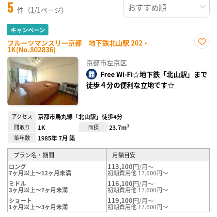
5
件（1/1ページ）
キャンペーン
フルーツマンスリー京都 地下鉄北山駅 202・
1K(No.802836)
お気
に入
京都市左京区
り登
録
Free Wi-Fi☆地下鉄「北山駅」まで
徒歩４分の便利な立地です☆
アクセス
京都市烏丸線「北山駅」徒歩4分
間取り
1K
面積
23.7m²
築年数
1985年 7月 築
プラン名・期間
月額目安
113,100
円/月～
ロング
7ヶ月以上～12ヶ月未満
初期費用他 17,600円～
116,100
円/月～
ミドル
3ヶ月以上～7ヶ月未満
初期費用他 17,600円～
119,100
円/月～
ショート
1ヶ月以上～3ヶ月未満
初期費用他 17,600円～