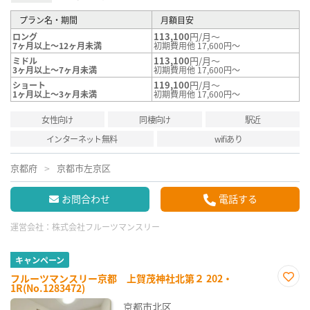
プラン名・期間
月額目安
113,100
円/月～
ロング
7ヶ月以上～12ヶ月未満
初期費用他 17,600円～
113,100
円/月～
ミドル
3ヶ月以上～7ヶ月未満
初期費用他 17,600円～
119,100
円/月～
ショート
1ヶ月以上～3ヶ月未満
初期費用他 17,600円～
女性向け
同棲向け
駅近
インターネット無料
wifiあり
京都府
京都市左京区
お問合わせ
電話する
運営会社：
株式会社フルーツマンスリー
キャンペーン
フルーツマンスリー京都 上賀茂神社北第２ 202・
1R(No.1283472)
お気
に入
京都市北区