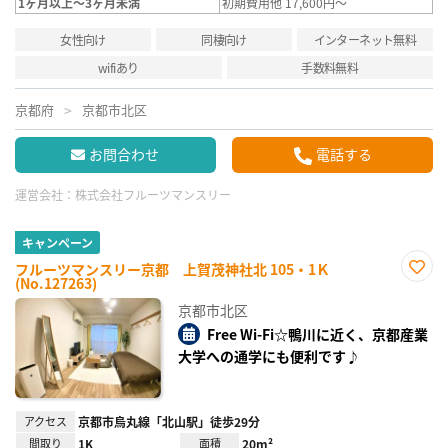
1ヶ月以上～3ヶ月未満
初期費用他 17,600円～
女性向け
同棲向け
インターネット無料
wifiあり
手数料無料
京都府
京都市北区
お問合わせ
電話する
運営会社：
株式会社フルーツマンスリー
キャンペーン
フルーツマンスリー京都 上賀茂神社北 105・1Ｋ
(No.127263)
お気
に入
京都市北区
り登
録
Free Wi-Fi☆鴨川に近く、京都産業
大学への通学にも便利です♪
アクセス
京都市烏丸線「北山駅」徒歩29分
間取り
1K
面積
20m²