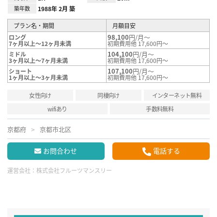
築年数
1988年 2月 築
プラン名・期間
月額目安
98,100
円/月～
ロング
7ヶ月以上～12ヶ月未満
初期費用他 17,600円～
104,100
円/月～
ミドル
3ヶ月以上～7ヶ月未満
初期費用他 17,600円～
107,100
円/月～
ショート
1ヶ月以上～3ヶ月未満
初期費用他 17,600円～
女性向け
同棲向け
インターネット無料
wifiあり
手数料無料
京都府
京都市北区
お問合わせ
電話する
運営会社：
株式会社フルーツマンスリー