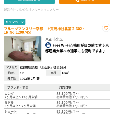
運営会社：
株式会社フルーツマンスリー
キャンペーン
フルーツマンスリー京都 上賀茂神社北第２ 302・
1R(No.1288745)
お気
に入
京都市北区
り登
録
Free Wi-Fi☆鴨川が目の前です♪京
都産業大学への通学にも便利ですよ♪
アクセス
京都市烏丸線「北山駅」徒歩29分
間取り
1R
面積
16m²
築年数
1993年 2月 築
プラン名・期間
月額目安
83,100
円/月～
ロング
7ヶ月以上～12ヶ月未満
初期費用他 17,600円～
89,100
円/月～
ミドル
3ヶ月以上～7ヶ月未満
初期費用他 17,600円～
92,100
円/月～
ショート