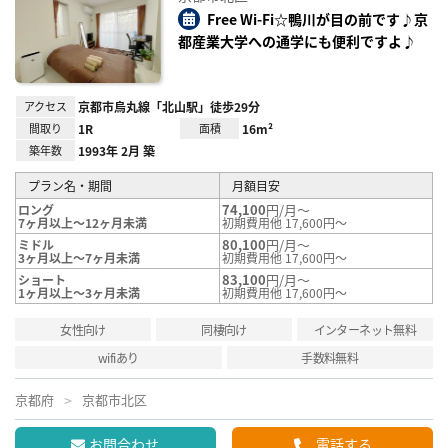
り登
録
Free Wi-Fi☆鴨川が目の前です♪京
都産業大学への通学にも便利ですよ♪
アクセス
京都市烏丸線「北山駅」徒歩29分
間取り
1R
面積
16m²
築年数
1993年 2月 築
プラン名・期間
月額目安
74,100
円/月～
ロング
7ヶ月以上～12ヶ月未満
初期費用他 17,600円～
80,100
円/月～
ミドル
3ヶ月以上～7ヶ月未満
初期費用他 17,600円～
83,100
円/月～
ショート
1ヶ月以上～3ヶ月未満
初期費用他 17,600円～
女性向け
同棲向け
インターネット無料
wifiあり
手数料無料
京都府
京都市北区
お問合わせ
電話する