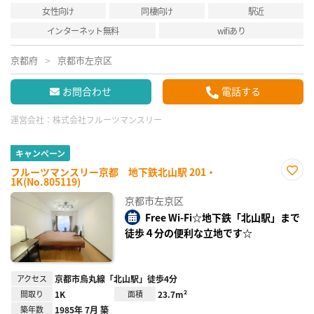
女性向け
同棲向け
駅近
インターネット無料
wifiあり
京都府
京都市左京区
お問合わせ
電話する
運営会社：
株式会社フルーツマンスリー
キャンペーン
フルーツマンスリー京都 地下鉄北山駅 201・
1K(No.805119)
お気
に入
京都市左京区
り登
録
Free Wi-Fi☆地下鉄「北山駅」まで
徒歩４分の便利な立地です☆
アクセス
京都市烏丸線「北山駅」徒歩4分
間取り
1K
面積
23.7m²
築年数
1985年 7月 築