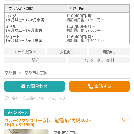
プラン名・期間
月額目安
110,400
円/月～
ロング
7ヶ月以上～12ヶ月未満
初期費用他 17,600円～
113,400
円/月～
ミドル
3ヶ月以上～7ヶ月未満
初期費用他 17,600円～
116,400
円/月～
ショート
1ヶ月以上～3ヶ月未満
初期費用他 17,600円～
カード決済OK
女性向け
同棲向け
駅近
インターネット無料
京都府
京都市右京区
お問合わせ
電話する
運営会社：
株式会社フルーツマンスリー
キャンペーン
フルーツマンスリー京都 嵐電山ノ内駅 102・
1K(No.811555)
お気
に入
京都市右京区