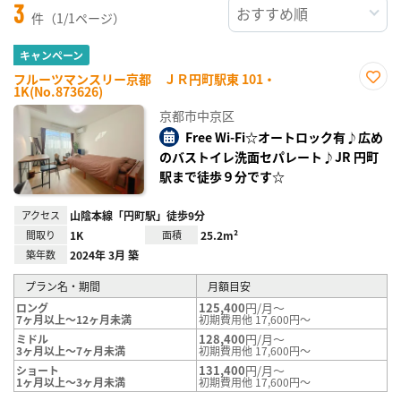
3
件（1/1ページ）
キャンペーン
フルーツマンスリー京都 ＪＲ円町駅東 101・
1K(No.873626)
お気
に入
京都市中京区
り登
録
Free Wi-Fi☆オートロック有♪広め
のバストイレ洗面セパレート♪JR 円町
駅まで徒歩９分です☆
アクセス
山陰本線「円町駅」徒歩9分
間取り
1K
面積
25.2m²
築年数
2024年 3月 築
プラン名・期間
月額目安
125,400
円/月～
ロング
7ヶ月以上～12ヶ月未満
初期費用他 17,600円～
128,400
円/月～
ミドル
3ヶ月以上～7ヶ月未満
初期費用他 17,600円～
131,400
円/月～
ショート
1ヶ月以上～3ヶ月未満
初期費用他 17,600円～