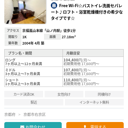
り登
録
Free Wi-Fi☆バストイレ洗面セパレ
ート♪ロフト・浴室乾燥機付きの希少な
タイプです☆
アクセス
京福嵐山本線「山ノ内駅」徒歩1分
間取り
1K
面積
27.18m²
築年数
2004年 4月 築
プラン名・期間
月額目安
104,400
円/月～
ロング
7ヶ月以上～12ヶ月未満
初期費用他 17,600円～
107,400
円/月～
ミドル
3ヶ月以上～7ヶ月未満
初期費用他 17,600円～
110,400
円/月～
ショート
1ヶ月以上～3ヶ月未満
初期費用他 17,600円～
カード決済OK
女性向け
同棲向け
駅近
インターネット無料
京都府
京都市右京区
お問合わせ
電話する