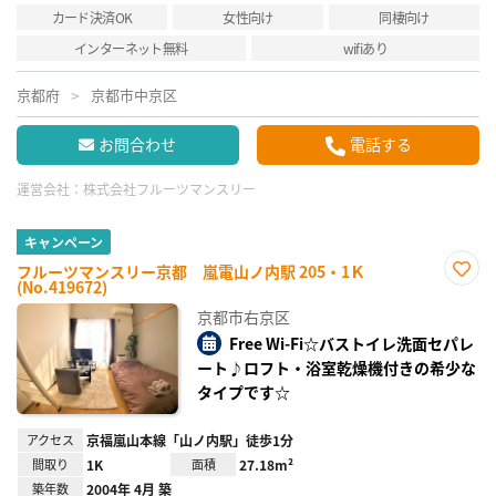
カード決済OK
女性向け
同棲向け
インターネット無料
wifiあり
京都府
京都市中京区
お問合わせ
電話する
運営会社：
株式会社フルーツマンスリー
キャンペーン
フルーツマンスリー京都 嵐電山ノ内駅 205・1Ｋ
(No.419672)
お気
に入
京都市右京区
り登
録
Free Wi-Fi☆バストイレ洗面セパレ
ート♪ロフト・浴室乾燥機付きの希少な
タイプです☆
アクセス
京福嵐山本線「山ノ内駅」徒歩1分
間取り
1K
面積
27.18m²
築年数
2004年 4月 築