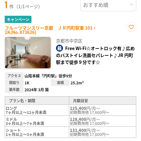
1
件（1/1ページ）
キャンペーン
フルーツマンスリー京都 ＪＲ円町駅東 101・
1K(No.873626)
お気
に入
京都市中京区
り登
録
Free Wi-Fi☆オートロック有♪広め
のバストイレ洗面セパレート♪JR 円町
駅まで徒歩９分です☆
アクセス
山陰本線「円町駅」徒歩9分
間取り
1K
面積
25.2m²
築年数
2024年 3月 築
プラン名・期間
月額目安
125,400
円/月～
ロング
7ヶ月以上～12ヶ月未満
初期費用他 17,600円～
128,400
円/月～
ミドル
3ヶ月以上～7ヶ月未満
初期費用他 17,600円～
131,400
円/月～
ショート
1ヶ月以上～3ヶ月未満
初期費用他 17,600円～