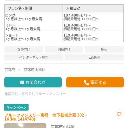
プラン名・期間
月額目安
107,400
円/月～
ロング
7ヶ月以上～12ヶ月未満
初期費用他 17,600円～
110,400
円/月～
ミドル
3ヶ月以上～7ヶ月未満
初期費用他 17,600円～
119,400
円/月～
ショート
1ヶ月以上～3ヶ月未満
初期費用他 17,600円～
女性向け
同棲向け
駅近
インターネット無料
wifiあり
京都府
京都市山科区
お問合わせ
電話する
運営会社：
株式会社フルーツマンスリー
キャンペーン
フルーツマンスリー京都 地下鉄椥辻駅 302・
1K(No.1414740)
お気
に入
京都市山科区