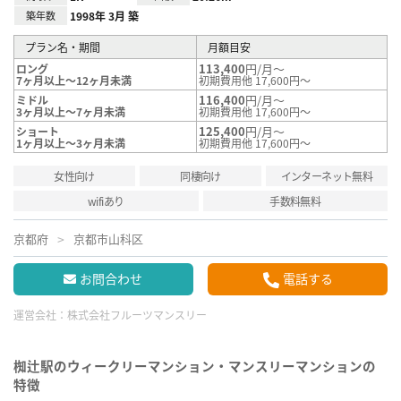
築年数
1998年 3月 築
プラン名・期間
月額目安
113,400
円/月～
ロング
7ヶ月以上～12ヶ月未満
初期費用他 17,600円～
116,400
円/月～
ミドル
3ヶ月以上～7ヶ月未満
初期費用他 17,600円～
125,400
円/月～
ショート
1ヶ月以上～3ヶ月未満
初期費用他 17,600円～
女性向け
同棲向け
インターネット無料
wifiあり
手数料無料
京都府
京都市山科区
お問合わせ
電話する
運営会社：
株式会社フルーツマンスリー
椥辻駅のウィークリーマンション・マンスリーマンションの
特徴