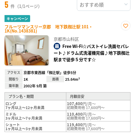
5
件（1/1ページ）
キャンペーン
フルーツマンスリー京都 地下鉄椥辻駅 101・
1K(No.1438381)
お気
に入
京都市山科区
り登
録
Free Wi-Fi☆バストイレ洗面セパレ
ート♪ドラム式洗濯機完備♪地下鉄椥辻
駅まで徒歩５分です☆
アクセス
京都市東西線「椥辻駅」徒歩5分
間取り
1K
面積
25.64m²
築年数
2002年 9月 築
プラン名・期間
月額目安
107,400
円/月～
ロング
7ヶ月以上～12ヶ月未満
初期費用他 17,600円～
110,400
円/月～
ミドル
3ヶ月以上～7ヶ月未満
初期費用他 17,600円～
119,400
円/月～
ショート
1ヶ月以上～3ヶ月未満
初期費用他 17,600円～