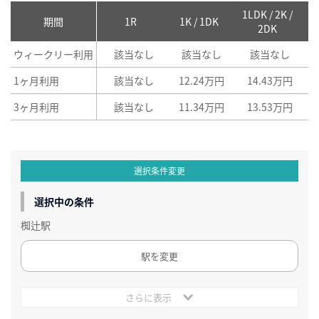
1LDK / 2K /
2
期間
1R
1K / 1DK
2DK
ウィークリー利用
該当なし
該当なし
該当なし
1ヶ月利用
該当なし
12.24万円
14.43万円
3ヶ月利用
該当なし
11.34万円
13.53万円
選択条件変更
選択中の条件
椥辻駅
駅を変更
さらに表示