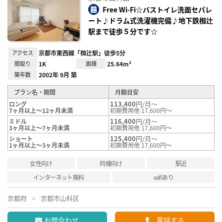
り登
録
Free Wi-Fi☆バストイレ洗面セパレ
ート♪ドラム式洗濯機完備♪地下鉄椥辻
駅まで徒歩５分です☆
アクセス
京都市東西線「椥辻駅」徒歩5分
間取り
1K
面積
25.64m²
築年数
2002年 9月 築
プラン名・期間
月額目安
113,400
円/月～
ロング
7ヶ月以上～12ヶ月未満
初期費用他 17,600円～
116,400
円/月～
ミドル
3ヶ月以上～7ヶ月未満
初期費用他 17,600円～
125,400
円/月～
ショート
1ヶ月以上～3ヶ月未満
初期費用他 17,600円～
女性向け
同棲向け
駅近
インターネット無料
wifiあり
京都府
京都市山科区
お問合わせ
電話する