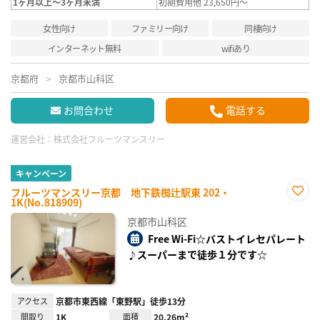
1ヶ月以上～3ヶ月未満
初期費用他 23,650円～
女性向け
ファミリー向け
同棲向け
インターネット無料
wifiあり
京都府
京都市山科区
お問合わせ
電話する
運営会社：
株式会社フルーツマンスリー
キャンペーン
フルーツマンスリー京都 地下鉄椥辻駅東 202・
1K(No.818909)
お気
に入
京都市山科区
り登
録
Free Wi-Fi☆バストイレセパレート
♪スーパーまで徒歩１分です☆
アクセス
京都市東西線「東野駅」徒歩13分
間取り
1K
面積
20.26m²