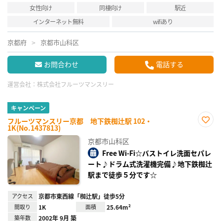
女性向け
同棲向け
駅近
インターネット無料
wifiあり
京都府
京都市山科区
お問合わせ
電話する
運営会社：
株式会社フルーツマンスリー
キャンペーン
フルーツマンスリー京都 地下鉄椥辻駅 102・
1K(No.1437813)
お気
に入
京都市山科区
り登
録
Free Wi-Fi☆バストイレ洗面セパレ
ート♪ドラム式洗濯機完備♪地下鉄椥辻
駅まで徒歩５分です☆
アクセス
京都市東西線「椥辻駅」徒歩5分
間取り
1K
面積
25.64m²
築年数
2002年 9月 築