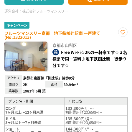
運営会社：
株式会社フルーツマンスリー
キャンペーン
フルーツマンスリー京都 地下鉄椥辻駅南 一戸建て
(No.1322013)
お気
に入
京都市山科区
り登
録
Free Wi-Fi☆2Kの一軒家です☆３名
様まで同一賃料♪地下鉄椥辻駅 徒歩９
分です☆
アクセス
京都市東西線「椥辻駅」徒歩9分
間取り
2K
面積
39.94m²
築年数
1983年 6月 築
プラン名・期間
月額目安
132,300
円/月～
ロング
7ヶ月以上～12ヶ月未満
初期費用他 23,650円～
135,300
円/月～
ミドル
3ヶ月以上～7ヶ月未満
初期費用他 23,650円～
144,300
円/月～
ショート