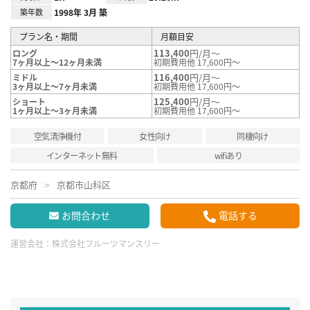
築年数
1998年 3月 築
プラン名・期間
月額目安
113,400
円/月～
ロング
7ヶ月以上～12ヶ月未満
初期費用他 17,600円～
116,400
円/月～
ミドル
3ヶ月以上～7ヶ月未満
初期費用他 17,600円～
125,400
円/月～
ショート
1ヶ月以上～3ヶ月未満
初期費用他 17,600円～
空気清浄機付
女性向け
同棲向け
インターネット無料
wifiあり
京都府
京都市山科区
お問合わせ
電話する
運営会社：
株式会社フルーツマンスリー