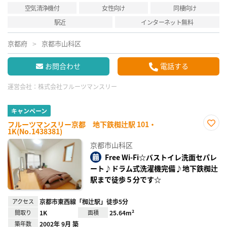
空気清浄機付
女性向け
同棲向け
駅近
インターネット無料
京都府
京都市山科区
お問合わせ
電話する
運営会社：
株式会社フルーツマンスリー
キャンペーン
フルーツマンスリー京都 地下鉄椥辻駅 101・
1K(No.1438381)
お気
に入
京都市山科区
り登
録
Free Wi-Fi☆バストイレ洗面セパレ
ート♪ドラム式洗濯機完備♪地下鉄椥辻
駅まで徒歩５分です☆
アクセス
京都市東西線「椥辻駅」徒歩5分
間取り
1K
面積
25.64m²
築年数
2002年 9月 築