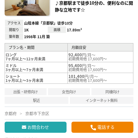
♪京都駅まで徒歩10分の、便利なのに閑
静な立地です☆
アクセス
山陰本線「京都駅」徒歩10分
間取り
1K
面積
17.89m²
築年数
1998年 11月 築
プラン名・期間
月額目安
92,400
円/月～
ロング
7ヶ月以上～12ヶ月未満
初期費用他 17,600円～
95,400
円/月～
ミドル
3ヶ月以上～7ヶ月未満
初期費用他 17,600円～
101,400
円/月～
ショート
1ヶ月以上～3ヶ月未満
初期費用他 17,600円～
出張・研修向け
女性向け
同棲向け
駅近
インターネット無料
京都府
京都市下京区
お問合わせ
電話する