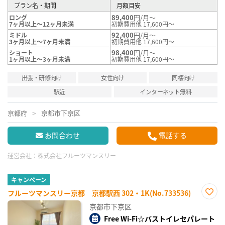
プラン名・期間
月額目安
89,400
円/月～
ロング
7ヶ月以上～12ヶ月未満
初期費用他 17,600円～
92,400
円/月～
ミドル
3ヶ月以上～7ヶ月未満
初期費用他 17,600円～
98,400
円/月～
ショート
1ヶ月以上～3ヶ月未満
初期費用他 17,600円～
出張・研修向け
女性向け
同棲向け
駅近
インターネット無料
京都府
京都市下京区
お問合わせ
電話する
運営会社：
株式会社フルーツマンスリー
キャンペーン
フルーツマンスリー京都 京都駅西 302・1K(No.733536)
お気
京都市下京区
に入
り登
Free Wi-Fi☆バストイレセパレート
録