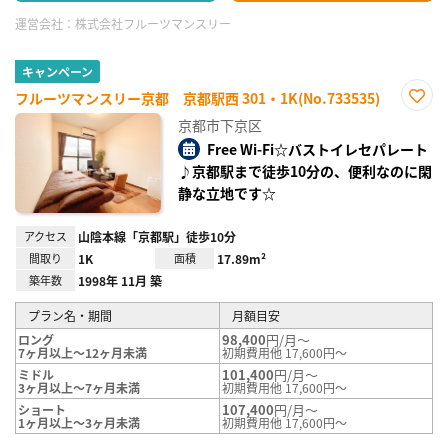
運営会社：
株式会社フルーツマンスリー
キャンペーン
フルーツマンスリー京都 京都駅西 301・1K(No.733535)
お気
京都市下京区
に入
り登
Free Wi-Fi☆バストイレセパレート
録
♪京都駅まで徒歩10分の、便利なのに閑
静な立地です☆
アクセス
山陰本線「京都駅」徒歩10分
間取り
1K
面積
17.89m²
築年数
1998年 11月 築
プラン名・期間
月額目安
98,400
円/月～
ロング
7ヶ月以上～12ヶ月未満
初期費用他 17,600円～
101,400
円/月～
ミドル
3ヶ月以上～7ヶ月未満
初期費用他 17,600円～
107,400
円/月～
ショート
1ヶ月以上～3ヶ月未満
初期費用他 17,600円～