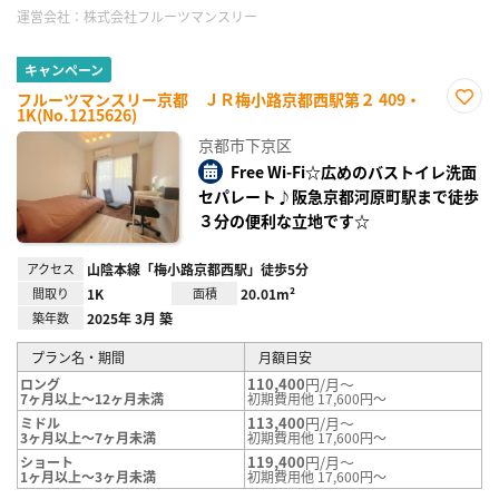
運営会社：
株式会社フルーツマンスリー
キャンペーン
フルーツマンスリー京都 ＪＲ梅小路京都西駅第２ 409・
1K(No.1215626)
お気
に入
京都市下京区
り登
録
Free Wi-Fi☆広めのバストイレ洗面
セパレート♪阪急京都河原町駅まで徒歩
３分の便利な立地です☆
アクセス
山陰本線「梅小路京都西駅」徒歩5分
間取り
1K
面積
20.01m²
築年数
2025年 3月 築
プラン名・期間
月額目安
110,400
円/月～
ロング
7ヶ月以上～12ヶ月未満
初期費用他 17,600円～
113,400
円/月～
ミドル
3ヶ月以上～7ヶ月未満
初期費用他 17,600円～
119,400
円/月～
ショート
1ヶ月以上～3ヶ月未満
初期費用他 17,600円～