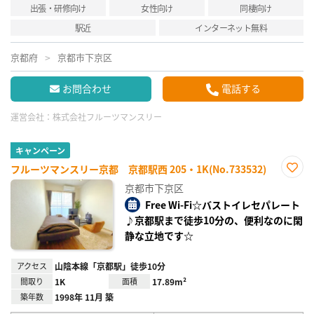
出張・研修向け
女性向け
同棲向け
駅近
インターネット無料
京都府
京都市下京区
お問合わせ
電話する
運営会社：
株式会社フルーツマンスリー
キャンペーン
フルーツマンスリー京都 京都駅西 205・1K(No.733532)
お気
京都市下京区
に入
り登
Free Wi-Fi☆バストイレセパレート
録
♪京都駅まで徒歩10分の、便利なのに閑
静な立地です☆
アクセス
山陰本線「京都駅」徒歩10分
間取り
1K
面積
17.89m²
築年数
1998年 11月 築