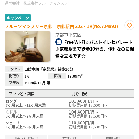
運営会社：
株式会社フルーツマンスリー
キャンペーン
フルーツマンスリー京都 京都駅西 202・1K(No.724893)
お気
京都市下京区
に入
り登
Free Wi-Fi☆バストイレセパレート
録
♪京都駅まで徒歩10分の、便利なのに閑
静な立地です☆
アクセス
山陰本線「京都駅」徒歩10分
間取り
1K
面積
17.89m²
築年数
1998年 11月 築
プラン名・期間
月額目安
101,400
円/月～
ロング
7ヶ月以上～12ヶ月未満
初期費用他 17,600円～
104,400
円/月～
ミドル
3ヶ月以上～7ヶ月未満
初期費用他 17,600円～
110,400
円/月～
ショート
1ヶ月以上～3ヶ月未満
初期費用他 17,600円～
出張・研修向け
女性向け
同棲向け