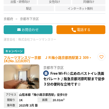
出張・研修向け
女性向け
同棲向け
駅近
インターネット無料
京都府
京都市下京区
お問合わせ
電話する
運営会社：
株式会社フルーツマンスリー
キャンペーン
フルーツマンスリー京都 ＪＲ梅小路京都西駅第２ 309・
1K(No.1218397)
お気
に入
京都市下京区
り登
録
Free Wi-Fi☆広めのバストイレ洗面
セパレート♪阪急京都河原町駅まで徒歩
３分の便利な立地です☆
アクセス
山陰本線「梅小路京都西駅」徒歩5分
間取り
1K
面積
20.01m²
築年数
2025年 3月 築