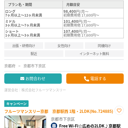
プラン名・期間
月額目安
98,400
円/月～
ロング
7ヶ月以上～12ヶ月未満
初期費用他 17,600円～
101,400
円/月～
ミドル
3ヶ月以上～7ヶ月未満
初期費用他 17,600円～
107,400
円/月～
ショート
1ヶ月以上～3ヶ月未満
初期費用他 17,600円～
出張・研修向け
女性向け
同棲向け
駅近
インターネット無料
京都府
京都市下京区
お問合わせ
電話する
運営会社：
株式会社フルーツマンスリー
キャンペーン
フルーツマンスリー京都 京都駅西 1階・2LDK(No.724885)
お気
京都市下京区
に入
り登
Free Wi-Fi☆広めの2LDK♪京都駅