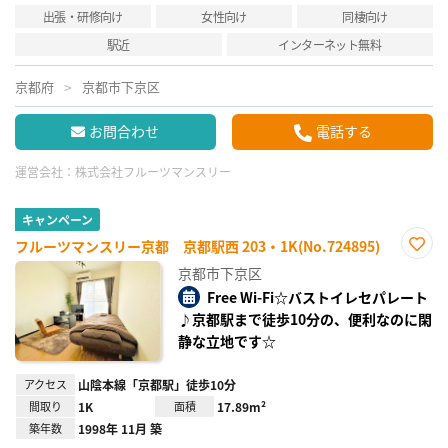
出張・研修向け
女性向け
同棲向け
駅近
インターネット無料
京都府
京都市下京区
お問合わせ
電話する
運営会社：
株式会社フルーツマンスリー
キャンペーン
フルーツマンスリー京都 京都駅西 203・1K(No.724895)
お気
京都市下京区
に入
り登
Free Wi-Fi☆バストイレセパレート
録
♪京都駅まで徒歩10分の、便利なのに閑
静な立地です☆
アクセス
山陰本線「京都駅」徒歩10分
間取り
1K
面積
17.89m²
築年数
1998年 11月 築