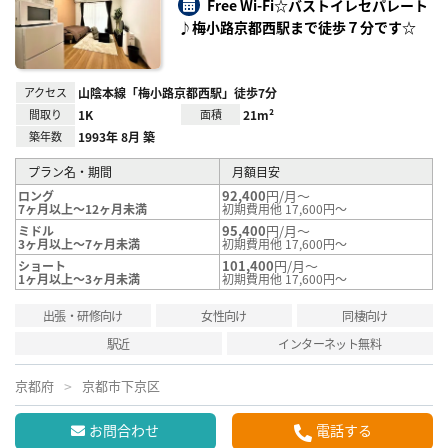
録
Free Wi-Fi☆バストイレセパレート
♪梅小路京都西駅まで徒歩７分です☆
アクセス
山陰本線「梅小路京都西駅」徒歩7分
間取り
1K
面積
21m²
築年数
1993年 8月 築
プラン名・期間
月額目安
92,400
円/月～
ロング
7ヶ月以上～12ヶ月未満
初期費用他 17,600円～
95,400
円/月～
ミドル
3ヶ月以上～7ヶ月未満
初期費用他 17,600円～
101,400
円/月～
ショート
1ヶ月以上～3ヶ月未満
初期費用他 17,600円～
出張・研修向け
女性向け
同棲向け
駅近
インターネット無料
京都府
京都市下京区
お問合わせ
電話する