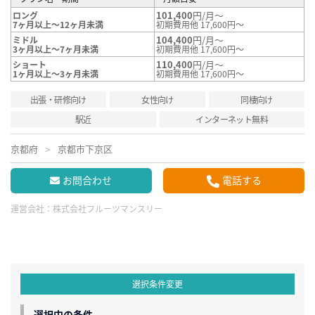
101,400
円/月～
ロング
7ヶ月以上～12ヶ月未満
初期費用他 17,600円～
104,400
円/月～
ミドル
3ヶ月以上～7ヶ月未満
初期費用他 17,600円～
110,400
円/月～
ショート
1ヶ月以上～3ヶ月未満
初期費用他 17,600円～
出張・研修向け
女性向け
同棲向け
駅近
インターネット無料
京都府
京都市下京区
お問合わせ
電話する
運営会社：
株式会社フルーツマンスリー
選択条件変更
選択中の条件