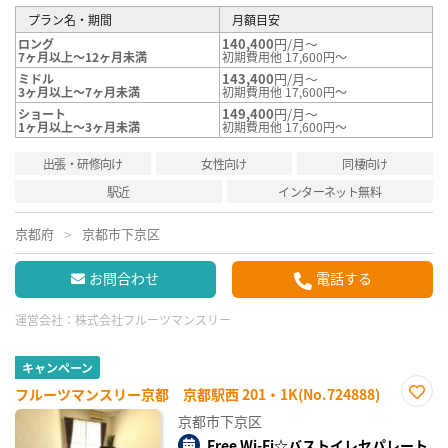
プラン名・期間
月額目安
140,400
円/月～
ロング
7ヶ月以上～12ヶ月未満
初期費用他 17,600円～
143,400
円/月～
ミドル
3ヶ月以上～7ヶ月未満
初期費用他 17,600円～
149,400
円/月～
ショート
1ヶ月以上～3ヶ月未満
初期費用他 17,600円～
出張・研修向け
女性向け
同棲向け
駅近
インターネット無料
京都府
京都市下京区
お問合わせ
電話する
運営会社：
株式会社フルーツマンスリー
キャンペーン
フルーツマンスリー京都 京都駅西 201・1K(No.724888)
お気
京都市下京区
に入
り登
Free Wi-Fi☆バストイレセパレート