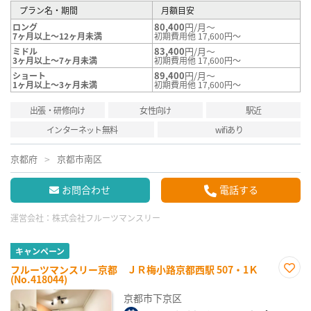
プラン名・期間
月額目安
80,400
円/月～
ロング
7ヶ月以上～12ヶ月未満
初期費用他 17,600円～
83,400
円/月～
ミドル
3ヶ月以上～7ヶ月未満
初期費用他 17,600円～
89,400
円/月～
ショート
1ヶ月以上～3ヶ月未満
初期費用他 17,600円～
出張・研修向け
女性向け
駅近
インターネット無料
wifiあり
京都府
京都市南区
お問合わせ
電話する
運営会社：
株式会社フルーツマンスリー
キャンペーン
フルーツマンスリー京都 ＪＲ梅小路京都西駅 507・1Ｋ
(No.418044)
お気
に入
京都市下京区
り登