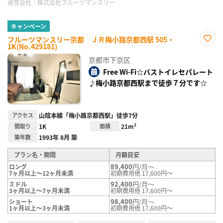
運営会社：
株式会社フルーツマンスリー
キャンペーン
フルーツマンスリー京都 ＪＲ梅小路京都西駅 505・
1K(No.429181)
お気
に入
京都市下京区
り登
録
Free Wi-Fi☆バストイレセパレート
♪梅小路京都西駅まで徒歩７分です☆
アクセス
山陰本線「梅小路京都西駅」徒歩7分
間取り
1K
面積
21m²
築年数
1993年 8月 築
プラン名・期間
月額目安
89,400
円/月～
ロング
7ヶ月以上～12ヶ月未満
初期費用他 17,600円～
92,400
円/月～
ミドル
3ヶ月以上～7ヶ月未満
初期費用他 17,600円～
98,400
円/月～
ショート
1ヶ月以上～3ヶ月未満
初期費用他 17,600円～