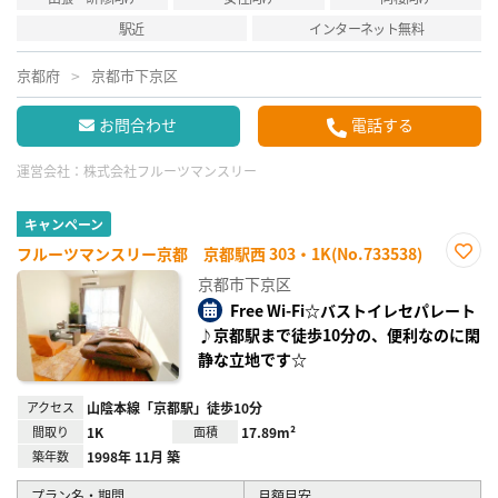
駅近
インターネット無料
京都府
京都市下京区
お問合わせ
電話する
運営会社：
株式会社フルーツマンスリー
キャンペーン
フルーツマンスリー京都 京都駅西 303・1K(No.733538)
お気
京都市下京区
に入
り登
Free Wi-Fi☆バストイレセパレート
録
♪京都駅まで徒歩10分の、便利なのに閑
静な立地です☆
アクセス
山陰本線「京都駅」徒歩10分
間取り
1K
面積
17.89m²
築年数
1998年 11月 築
プラン名・期間
月額目安