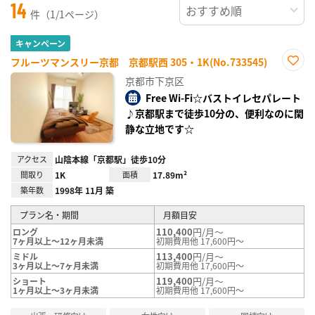
14
件（1/1ページ）
キャンペーン
フルーツマンスリー京都 京都駅西 305・1K(No.733545)
お気
京都市下京区
に入
り登
Free Wi-Fi☆バストイレセパレート
録
♪京都駅まで徒歩10分の、便利なのに閑
静な立地です☆
アクセス
山陰本線「京都駅」徒歩10分
間取り
1K
面積
17.89m²
築年数
1998年 11月 築
プラン名・期間
月額目安
110,400
円/月～
ロング
7ヶ月以上～12ヶ月未満
初期費用他 17,600円～
113,400
円/月～
ミドル
3ヶ月以上～7ヶ月未満
初期費用他 17,600円～
119,400
円/月～
ショート
1ヶ月以上～3ヶ月未満
初期費用他 17,600円～