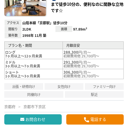
録
まで徒歩10分の、便利なのに閑静な立地
です☆
アクセス
山陰本線「京都駅」徒歩10分
間取り
2LDK
面積
97.89m²
築年数
1998年 11月 築
プラン名・期間
月額目安
288,300
円/月～
ロング
7ヶ月以上～12ヶ月未満
初期費用他 29,700円～
291,300
円/月～
ミドル
3ヶ月以上～7ヶ月未満
初期費用他 29,700円～
306,300
円/月～
ショート
1ヶ月以上～3ヶ月未満
初期費用他 29,700円～
出張・研修向け
女性向け
ファミリー向け
同棲向け
駅近
京都府
京都市下京区
お問合わせ
電話する