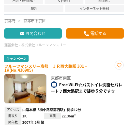
出張・研修向け
女性向け
同棲向け
駅近
インターネット無料
京都府
京都市下京区
お問合わせ
電話する
運営会社：
株式会社フルーツマンスリー
キャンペーン
フルーツマンスリー京都 ＪＲ西大路駅 301・
1K(No.436905)
お気
に入
京都市南区
り登
録
Free Wi-Fi☆バストイレ洗面セパレ
ート♪西大路駅まで徒歩５分です☆
アクセス
山陰本線「梅小路京都西駅」徒歩12分
間取り
1K
面積
22.36m²
築年数
2007年 5月 築