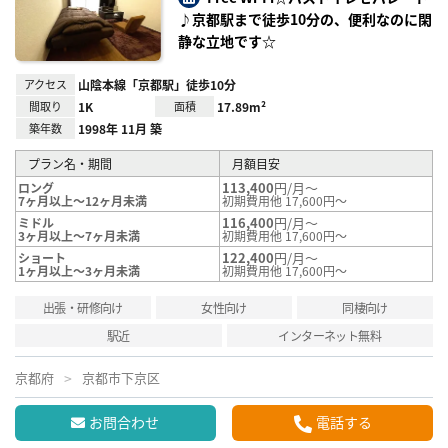
録
♪京都駅まで徒歩10分の、便利なのに閑
静な立地です☆
アクセス
山陰本線「京都駅」徒歩10分
間取り
1K
面積
17.89m²
築年数
1998年 11月 築
プラン名・期間
月額目安
113,400
円/月～
ロング
7ヶ月以上～12ヶ月未満
初期費用他 17,600円～
116,400
円/月～
ミドル
3ヶ月以上～7ヶ月未満
初期費用他 17,600円～
122,400
円/月～
ショート
1ヶ月以上～3ヶ月未満
初期費用他 17,600円～
出張・研修向け
女性向け
同棲向け
駅近
インターネット無料
京都府
京都市下京区
お問合わせ
電話する