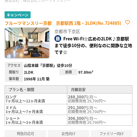
運営会社：
株式会社フルーツマンスリー
キャンペーン
フルーツマンスリー京都 京都駅西 1階・2LDK(No.724885)
お気
京都市下京区
に入
り登
Free Wi-Fi☆広めの2LDK♪京都駅
録
まで徒歩10分の、便利なのに閑静な立地
です☆
アクセス
山陰本線「京都駅」徒歩10分
間取り
2LDK
面積
97.89m²
築年数
1998年 11月 築
プラン名・期間
月額目安
288,300
円/月～
ロング
7ヶ月以上～12ヶ月未満
初期費用他 29,700円～
291,300
円/月～
ミドル
3ヶ月以上～7ヶ月未満
初期費用他 29,700円～
306,300
円/月～
ショート
1ヶ月以上～3ヶ月未満
初期費用他 29,700円～
特急対応可
女性向け
ファミリー向け