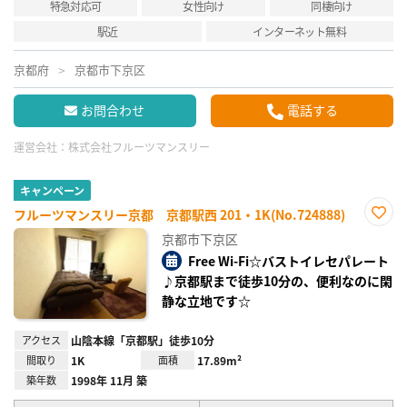
特急対応可
女性向け
同棲向け
駅近
インターネット無料
京都府
京都市下京区
お問合わせ
電話する
運営会社：
株式会社フルーツマンスリー
キャンペーン
フルーツマンスリー京都 京都駅西 201・1K(No.724888)
お気
京都市下京区
に入
り登
Free Wi-Fi☆バストイレセパレート
録
♪京都駅まで徒歩10分の、便利なのに閑
静な立地です☆
アクセス
山陰本線「京都駅」徒歩10分
間取り
1K
面積
17.89m²
築年数
1998年 11月 築