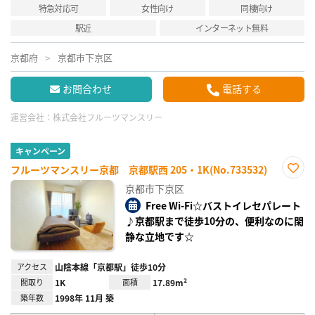
特急対応可
女性向け
同棲向け
駅近
インターネット無料
京都府
京都市下京区
お問合わせ
電話する
運営会社：
株式会社フルーツマンスリー
キャンペーン
フルーツマンスリー京都 京都駅西 205・1K(No.733532)
お気
京都市下京区
に入
り登
Free Wi-Fi☆バストイレセパレート
録
♪京都駅まで徒歩10分の、便利なのに閑
静な立地です☆
アクセス
山陰本線「京都駅」徒歩10分
間取り
1K
面積
17.89m²
築年数
1998年 11月 築