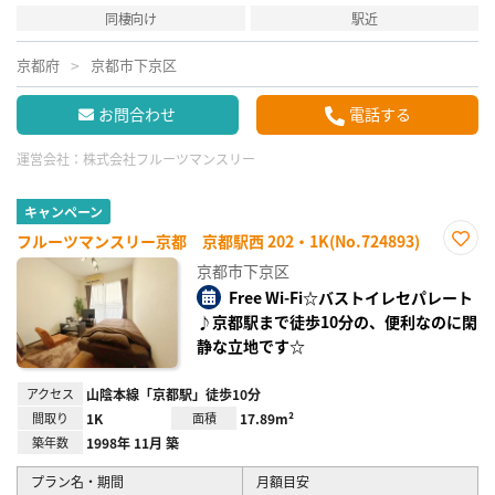
同棲向け
駅近
京都府
京都市下京区
お問合わせ
電話する
運営会社：
株式会社フルーツマンスリー
キャンペーン
フルーツマンスリー京都 京都駅西 202・1K(No.724893)
お気
京都市下京区
に入
り登
Free Wi-Fi☆バストイレセパレート
録
♪京都駅まで徒歩10分の、便利なのに閑
静な立地です☆
アクセス
山陰本線「京都駅」徒歩10分
間取り
1K
面積
17.89m²
築年数
1998年 11月 築
プラン名・期間
月額目安