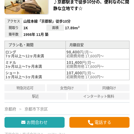
♪京都駅まで徒歩10分の、便利なのに閑
静な立地です☆
アクセス
山陰本線「京都駅」徒歩10分
間取り
1K
面積
17.89m²
築年数
1998年 11月 築
プラン名・期間
月額目安
98,400
円/月～
ロング
7ヶ月以上～12ヶ月未満
初期費用他 17,600円～
101,400
円/月～
ミドル
3ヶ月以上～7ヶ月未満
初期費用他 17,600円～
107,400
円/月～
ショート
1ヶ月以上～3ヶ月未満
初期費用他 17,600円～
特急対応可
女性向け
同棲向け
駅近
インターネット無料
京都府
京都市下京区
お問合わせ
電話する