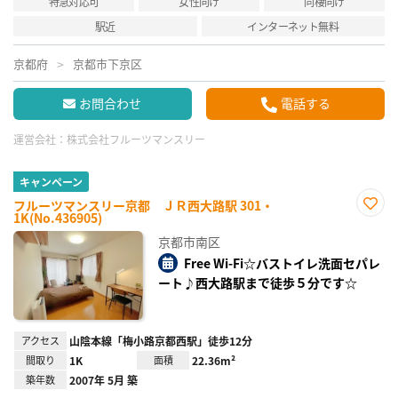
特急対応可
女性向け
同棲向け
駅近
インターネット無料
京都府
京都市下京区
お問合わせ
電話する
運営会社：
株式会社フルーツマンスリー
キャンペーン
フルーツマンスリー京都 ＪＲ西大路駅 301・
1K(No.436905)
お気
に入
京都市南区
り登
録
Free Wi-Fi☆バストイレ洗面セパレ
ート♪西大路駅まで徒歩５分です☆
アクセス
山陰本線「梅小路京都西駅」徒歩12分
間取り
1K
面積
22.36m²
築年数
2007年 5月 築