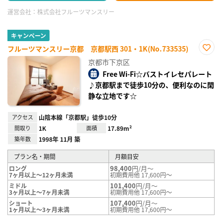
運営会社：
株式会社フルーツマンスリー
キャンペーン
フルーツマンスリー京都 京都駅西 301・1K(No.733535)
お気
京都市下京区
に入
り登
Free Wi-Fi☆バストイレセパレート
録
♪京都駅まで徒歩10分の、便利なのに閑
静な立地です☆
アクセス
山陰本線「京都駅」徒歩10分
間取り
1K
面積
17.89m²
築年数
1998年 11月 築
プラン名・期間
月額目安
98,400
円/月～
ロング
7ヶ月以上～12ヶ月未満
初期費用他 17,600円～
101,400
円/月～
ミドル
3ヶ月以上～7ヶ月未満
初期費用他 17,600円～
107,400
円/月～
ショート
1ヶ月以上～3ヶ月未満
初期費用他 17,600円～