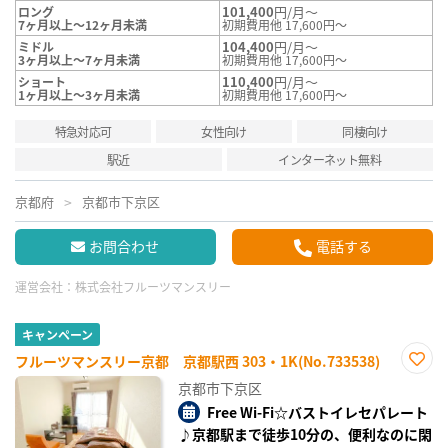
101,400
円/月～
ロング
7ヶ月以上～12ヶ月未満
初期費用他 17,600円～
104,400
円/月～
ミドル
3ヶ月以上～7ヶ月未満
初期費用他 17,600円～
110,400
円/月～
ショート
1ヶ月以上～3ヶ月未満
初期費用他 17,600円～
特急対応可
女性向け
同棲向け
駅近
インターネット無料
京都府
京都市下京区
お問合わせ
電話する
運営会社：
株式会社フルーツマンスリー
キャンペーン
フルーツマンスリー京都 京都駅西 303・1K(No.733538)
お気
京都市下京区
に入
り登
Free Wi-Fi☆バストイレセパレート
録
♪京都駅まで徒歩10分の、便利なのに閑