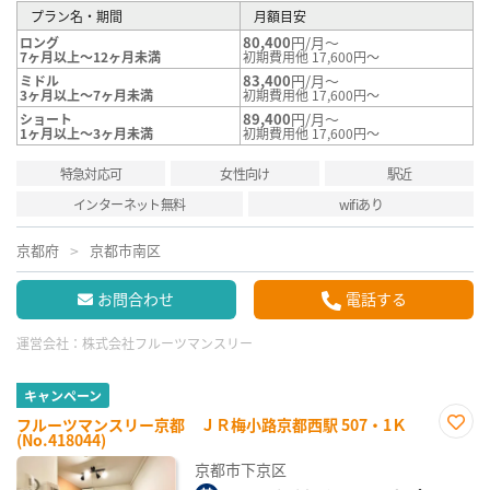
プラン名・期間
月額目安
80,400
円/月～
ロング
7ヶ月以上～12ヶ月未満
初期費用他 17,600円～
83,400
円/月～
ミドル
3ヶ月以上～7ヶ月未満
初期費用他 17,600円～
89,400
円/月～
ショート
1ヶ月以上～3ヶ月未満
初期費用他 17,600円～
特急対応可
女性向け
駅近
インターネット無料
wifiあり
京都府
京都市南区
お問合わせ
電話する
運営会社：
株式会社フルーツマンスリー
キャンペーン
フルーツマンスリー京都 ＪＲ梅小路京都西駅 507・1Ｋ
(No.418044)
お気
に入
京都市下京区
り登