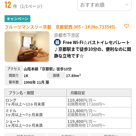
12
件（1/1ページ）
キャンペーン
フルーツマンスリー京都 京都駅西 305・1K(No.733545)
お気
京都市下京区
に入
り登
Free Wi-Fi☆バストイレセパレート
録
♪京都駅まで徒歩10分の、便利なのに閑
静な立地です☆
アクセス
山陰本線「京都駅」徒歩10分
間取り
1K
面積
17.89m²
築年数
1998年 11月 築
プラン名・期間
月額目安
110,400
円/月～
ロング
7ヶ月以上～12ヶ月未満
初期費用他 17,600円～
113,400
円/月～
ミドル
3ヶ月以上～7ヶ月未満
初期費用他 17,600円～
119,400
円/月～
ショート
1ヶ月以上～3ヶ月未満
初期費用他 17,600円～