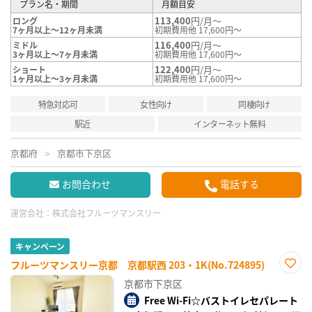
プラン名・期間
月額目安
113,400
円/月～
ロング
7ヶ月以上～12ヶ月未満
初期費用他 17,600円～
116,400
円/月～
ミドル
3ヶ月以上～7ヶ月未満
初期費用他 17,600円～
122,400
円/月～
ショート
1ヶ月以上～3ヶ月未満
初期費用他 17,600円～
特急対応可
女性向け
同棲向け
駅近
インターネット無料
京都府
京都市下京区
お問合わせ
電話する
運営会社：
株式会社フルーツマンスリー
キャンペーン
フルーツマンスリー京都 京都駅西 203・1K(No.724895)
お気
京都市下京区
に入
り登
Free Wi-Fi☆バストイレセパレート
録