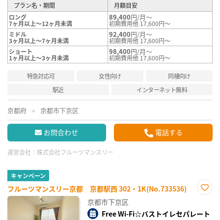
プラン名・期間
月額目安
89,400
円/月～
ロング
7ヶ月以上～12ヶ月未満
初期費用他 17,600円～
92,400
円/月～
ミドル
3ヶ月以上～7ヶ月未満
初期費用他 17,600円～
98,400
円/月～
ショート
1ヶ月以上～3ヶ月未満
初期費用他 17,600円～
特急対応可
女性向け
同棲向け
駅近
インターネット無料
京都府
京都市下京区
お問合わせ
電話する
運営会社：
株式会社フルーツマンスリー
キャンペーン
フルーツマンスリー京都 京都駅西 302・1K(No.733536)
お気
京都市下京区
に入
り登
Free Wi-Fi☆バストイレセパレート
録