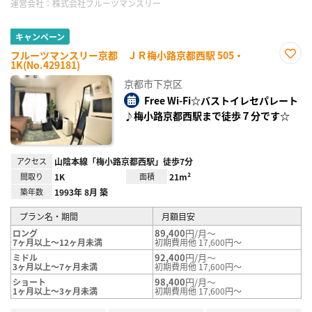
運営会社：
株式会社フルーツマンスリー
キャンペーン
フルーツマンスリー京都 ＪＲ梅小路京都西駅 505・
1K(No.429181)
お気
に入
京都市下京区
り登
録
Free Wi-Fi☆バストイレセパレート
♪梅小路京都西駅まで徒歩７分です☆
アクセス
山陰本線「梅小路京都西駅」徒歩7分
間取り
1K
面積
21m²
築年数
1993年 8月 築
プラン名・期間
月額目安
89,400
円/月～
ロング
7ヶ月以上～12ヶ月未満
初期費用他 17,600円～
92,400
円/月～
ミドル
3ヶ月以上～7ヶ月未満
初期費用他 17,600円～
98,400
円/月～
ショート
1ヶ月以上～3ヶ月未満
初期費用他 17,600円～