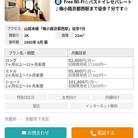
録
Free Wi-Fi☆バストイレセパレート
♪梅小路京都西駅まで徒歩７分です☆
アクセス
山陰本線「梅小路京都西駅」徒歩7分
間取り
1K
面積
21m²
築年数
1993年 8月 築
プラン名・期間
月額目安
92,400
円/月～
ロング
7ヶ月以上～12ヶ月未満
初期費用他 17,600円～
95,400
円/月～
ミドル
3ヶ月以上～7ヶ月未満
初期費用他 17,600円～
101,400
円/月～
ショート
1ヶ月以上～3ヶ月未満
初期費用他 17,600円～
特急対応可
女性向け
同棲向け
駅近
インターネット無料
京都府
京都市下京区
お問合わせ
電話する