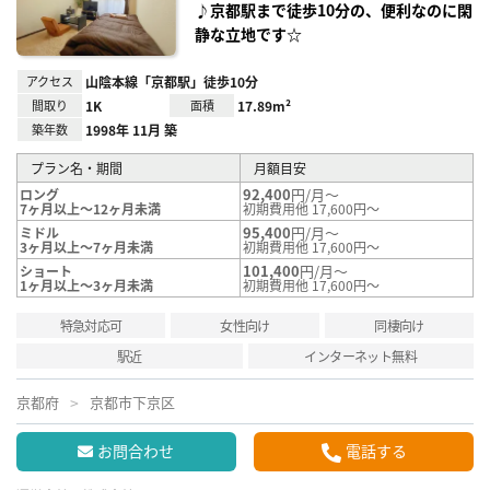
♪京都駅まで徒歩10分の、便利なのに閑
静な立地です☆
アクセス
山陰本線「京都駅」徒歩10分
間取り
1K
面積
17.89m²
築年数
1998年 11月 築
プラン名・期間
月額目安
92,400
円/月～
ロング
7ヶ月以上～12ヶ月未満
初期費用他 17,600円～
95,400
円/月～
ミドル
3ヶ月以上～7ヶ月未満
初期費用他 17,600円～
101,400
円/月～
ショート
1ヶ月以上～3ヶ月未満
初期費用他 17,600円～
特急対応可
女性向け
同棲向け
駅近
インターネット無料
京都府
京都市下京区
お問合わせ
電話する