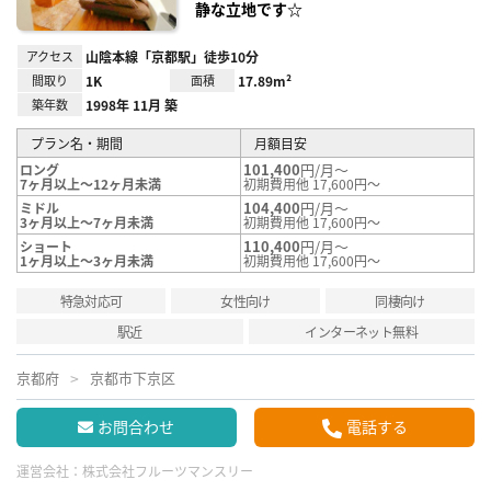
静な立地です☆
アクセス
山陰本線「京都駅」徒歩10分
間取り
1K
面積
17.89m²
築年数
1998年 11月 築
プラン名・期間
月額目安
101,400
円/月～
ロング
7ヶ月以上～12ヶ月未満
初期費用他 17,600円～
104,400
円/月～
ミドル
3ヶ月以上～7ヶ月未満
初期費用他 17,600円～
110,400
円/月～
ショート
1ヶ月以上～3ヶ月未満
初期費用他 17,600円～
特急対応可
女性向け
同棲向け
駅近
インターネット無料
京都府
京都市下京区
お問合わせ
電話する
運営会社：
株式会社フルーツマンスリー