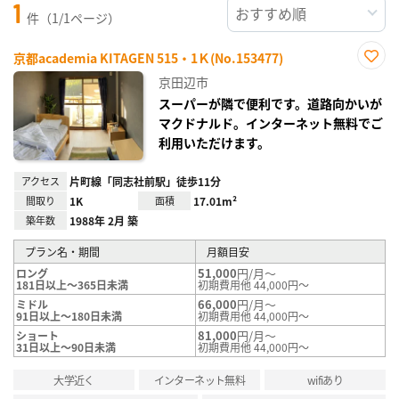
1
件（1/1ページ）
京都academia KITAGEN 515・1Ｋ(No.153477)
お気
京田辺市
に入
り登
スーパーが隣で便利です。道路向かいが
録
マクドナルド。インターネット無料でご
利用いただけます。
アクセス
片町線「同志社前駅」徒歩11分
間取り
1K
面積
17.01m²
築年数
1988年 2月 築
プラン名・期間
月額目安
51,000
円/月～
ロング
181日以上～365日未満
初期費用他 44,000円～
66,000
円/月～
ミドル
91日以上～180日未満
初期費用他 44,000円～
81,000
円/月～
ショート
31日以上～90日未満
初期費用他 44,000円～
大学近く
インターネット無料
wifiあり