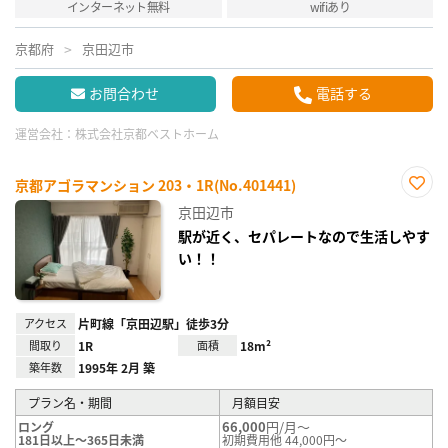
インターネット無料
wifiあり
京都府
京田辺市
お問合わせ
電話する
運営会社：
株式会社京都ベストホーム
京都アゴラマンション 203・1R(No.401441)
お気
京田辺市
に入
り登
駅が近く、セパレートなので生活しやす
録
い！！
アクセス
片町線「京田辺駅」徒歩3分
間取り
1R
面積
18m²
築年数
1995年 2月 築
プラン名・期間
月額目安
66,000
円/月～
ロング
181日以上～365日未満
初期費用他 44,000円～