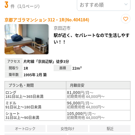
3
件（1/1ページ）
京都アゴラマンション 312・1R(No.404184)
お気
京田辺市
に入
り登
駅が近く、セパレートなので生活しやす
録
い！！
アクセス
片町線「京田辺駅」徒歩3分
間取り
1R
面積
22m²
築年数
1995年 2月 築
プラン名・期間
月額目安
81,000
円/月～
ロング
181日以上～365日未満
初期費用他 44,000円～
96,000
円/月～
ミドル
91日以上～180日未満
初期費用他 44,000円～
105,000
円/月～
ショート
31日以上～90日未満
初期費用他 44,000円～
オートロック
女性向け
駅近