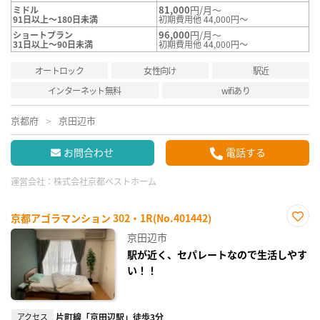
81,000
円/月～
ミドル
91日以上～180日未満
初期費用他 44,000円～
96,000
円/月～
ショートプラン
31日以上～90日未満
初期費用他 44,000円～
オートロック
女性向け
駅近
インターネット無料
wifiあり
京都府
京田辺市
お問合わせ
電話する
運営会社：
株式会社京都ベストホーム
京都アゴラマンション 302・1R(No.401442)
お気
京田辺市
に入
り登
駅が近く、セパレートなので生活しやす
録
い！！
アクセス
片町線「京田辺駅」徒歩3分