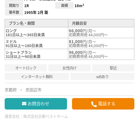
間取り
1R
面積
18m²
築年数
1995年 2月 築
プラン名・期間
月額目安
66,000
円/月～
ロング
181日以上～365日未満
初期費用他 44,000円～
81,000
円/月～
ミドル
91日以上～180日未満
初期費用他 44,000円～
96,000
円/月～
ショートプラン
31日以上～90日未満
初期費用他 44,000円～
オートロック
女性向け
駅近
インターネット無料
wifiあり
京都府
京田辺市
お問合わせ
電話する
運営会社：
株式会社京都ベストホーム