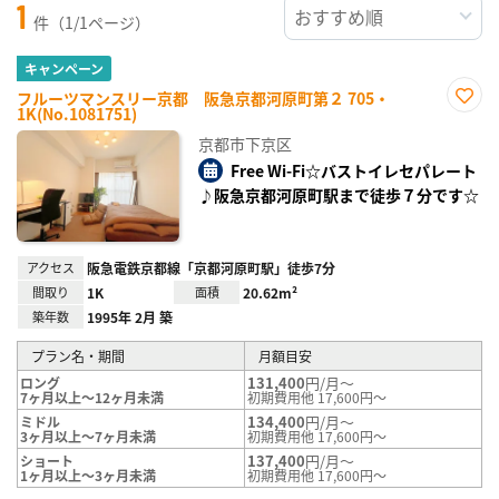
1
件（1/1ページ）
キャンペーン
フルーツマンスリー京都 阪急京都河原町第２ 705・
1K(No.1081751)
お気
に入
京都市下京区
り登
録
Free Wi-Fi☆バストイレセパレート
♪阪急京都河原町駅まで徒歩７分です☆
アクセス
阪急電鉄京都線「京都河原町駅」徒歩7分
間取り
1K
面積
20.62m²
築年数
1995年 2月 築
プラン名・期間
月額目安
131,400
円/月～
ロング
7ヶ月以上～12ヶ月未満
初期費用他 17,600円～
134,400
円/月～
ミドル
3ヶ月以上～7ヶ月未満
初期費用他 17,600円～
137,400
円/月～
ショート
1ヶ月以上～3ヶ月未満
初期費用他 17,600円～