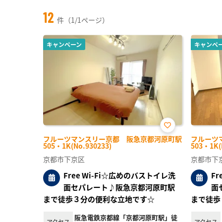
12
件（1/1ページ）
キャンペーン
キャンペ
お気
フルーツマンスリー京都 阪急京都河原町駅
フルーツ
に入
505・1K(No.930233)
503・1K(
り登
録
京都市下京区
京都市下
Free Wi-Fi☆広めのバストイレ洗
F
面セパレート♪阪急京都河原町駅
面
まで徒歩３分の便利な立地です☆
まで徒歩
阪急電鉄京都線「京都河原町駅」徒
アクセス
アクセス