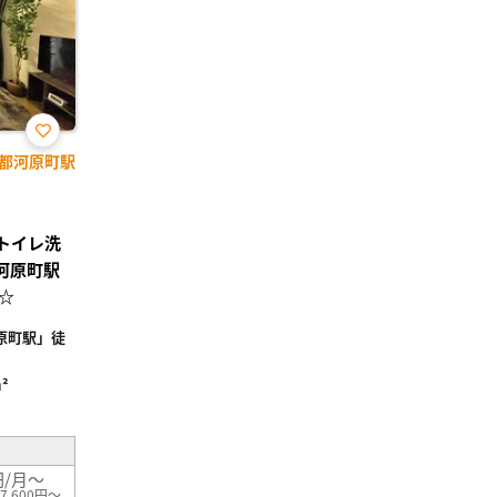
お気
都河原町駅
に入
り登
録
ストイレ洗
河原町駅
☆
原町駅」徒
²
円/月～
7,600円～