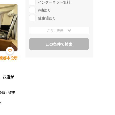
インターネット無料
wifiあり
駐車場あり
さらに表示
お気
京都市役所
に入
り登
録
く、お店が
条駅」徒歩
²