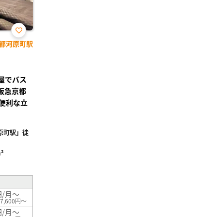
お気
都河原町駅
に入
り登
録
部屋でバス
阪急京都
便利な立
原町駅」徒
²
円/月～
7,600円～
円/月～