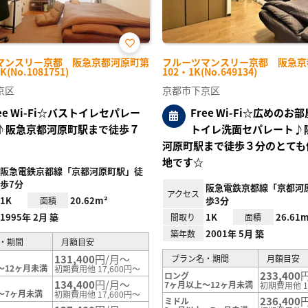
お気
マンスリー京都 阪急京都河原町第
フルーツマンスリー京都 阪急京
に入
K(No.1081751)
102・1K(No.649134)
り登
録
京区
京都市下京区
ree Wi-Fi☆バストイレセパレー
Free Wi-Fi☆広めのお
♪阪急京都河原町駅まで徒歩７
トイレ洗面セパレート♪
河原町駅まで徒歩３分のとても
地です☆
阪急電鉄京都線「京都河原町駅」徒
歩7分
阪急電鉄京都線「京都河
アクセス
1K
20.62m²
歩3分
面積
1995年 2月 築
1K
26.61m
間取り
面積
2001年 5月 築
築年数
・期間
月額目安
131,400
円/月～
プラン名・期間
月額目安
～12ヶ月未満
初期費用他 17,600円～
233,400
ロング
134,400
円/月～
7ヶ月以上～12ヶ月未満
初期費用他 1
～7ヶ月未満
初期費用他 17,600円～
236,400
ミドル