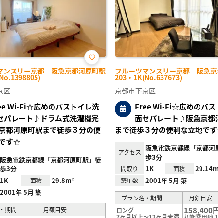
お気
マンスリー京都 阪急京都河原町駅
フルーツマンスリー京都 阪急京
に入
No.1398805)
203・1K(No.637673)
り登
録
京区
京都市下京区
ree Wi-Fi☆広めのバストイレ洗
Free Wi-Fi☆広めのバ
セパレート♪ドラム式洗濯機完
面セパレート♪阪急京都
京都河原町駅まで徒歩３分の便
まで徒歩３分の便利な立地です
です☆
阪急電鉄京都線「京都河
アクセス
歩3分
阪急電鉄京都線「京都河原町駅」徒
歩3分
1K
29.14m
間取り
面積
1K
29.8m²
2001年 5月 築
面積
築年数
2001年 5月 築
プラン名・期間
月額目安
158,400
・期間
月額目安
ロング
7ヶ月以上～12ヶ月未満
初期費用他 1