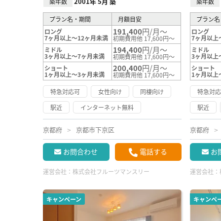
2001年 5月 築
築年数
築年数
プラン名・期間
月額目安
プラン名
191,400
円/月～
ロング
ロング
7ヶ月以上～12ヶ月未満
7ヶ月以上
初期費用他 17,600円～
194,400
円/月～
ミドル
ミドル
3ヶ月以上～7ヶ月未満
3ヶ月以上
初期費用他 17,600円～
200,400
円/月～
ショート
ショート
1ヶ月以上～3ヶ月未満
1ヶ月以上
初期費用他 17,600円～
特急対応可
女性向け
同棲向け
特急対
駅近
インターネット無料
駅近
京都府
京都市下京区
京都府
お問合わせ
電話する
お
運営会社：
株式会社フルーツマンスリー
運営会社：
キャンペーン
キャンペ