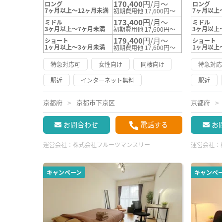
170,400
円/月～
ロング
ロング
7ヶ月以上～12ヶ月未満
7ヶ月以上
初期費用他 17,600円～
173,400
円/月～
ミドル
ミドル
3ヶ月以上～7ヶ月未満
3ヶ月以上
初期費用他 17,600円～
179,400
円/月～
ショート
ショート
1ヶ月以上～3ヶ月未満
1ヶ月以上
初期費用他 17,600円～
特急対応可
女性向け
同棲向け
特急対
駅近
インターネット無料
駅近
京都府
京都市下京区
京都府
お問合わせ
電話する
お
運営会社：
株式会社フルーツマンスリー
運営会社：
キャンペーン
キャンペ