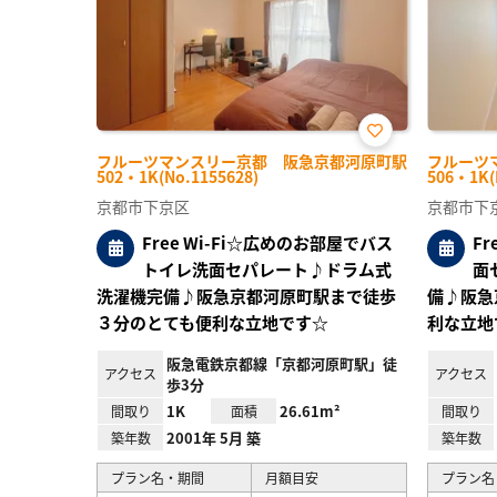
お気
フルーツマンスリー京都 阪急京都河原町駅
フルーツ
に入
502・1K(No.1155628)
506・1K(
り登
録
京都市下京区
京都市下
Free Wi-Fi☆広めのお部屋でバス
F
トイレ洗面セパレート♪ドラム式
面
洗濯機完備♪阪急京都河原町駅まで徒歩
備♪阪急
３分のとても便利な立地です☆
利な立地
阪急電鉄京都線「京都河原町駅」徒
アクセス
アクセス
歩3分
1K
26.61m²
間取り
面積
間取り
2001年 5月 築
築年数
築年数
プラン名・期間
月額目安
プラン名