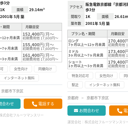
歩3分
阪急電鉄京都線「京都河
アクセス
1K
29.14m²
歩3分
面積
2001年 5月 築
1K
26.61m
間取り
面積
2001年 5月 築
築年数
・期間
月額目安
152,400
円/月～
プラン名・期間
月額目安
～12ヶ月未満
初期費用他 17,600円～
170,400
ロング
155,400
円/月～
7ヶ月以上～12ヶ月未満
初期費用他 1
～7ヶ月未満
初期費用他 17,600円～
173,400
ミドル
161,400
円/月～
3ヶ月以上～7ヶ月未満
初期費用他 1
～3ヶ月未満
初期費用他 17,600円～
179,400
ショート
1ヶ月以上～3ヶ月未満
初期費用他 1
応可
女性向け
同棲向け
特急対応可
女性向け
同
インターネット無料
駅近
インターネット無料
京都市下京区
京都府
京都市下京区
問合わせ
電話する
お問合わせ
電
株式会社フルーツマンスリー
運営会社：
株式会社フルーツマンスリ