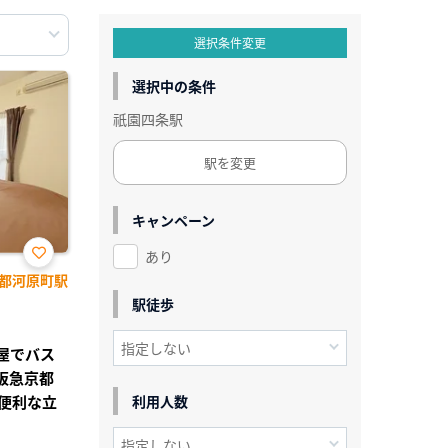
選択条件変更
選択中の条件
祇園四条駅
駅を変更
キャンペーン
あり
お気
都河原町駅
に入
り登
駅徒歩
録
部屋でバス
阪急京都
便利な立
利用人数