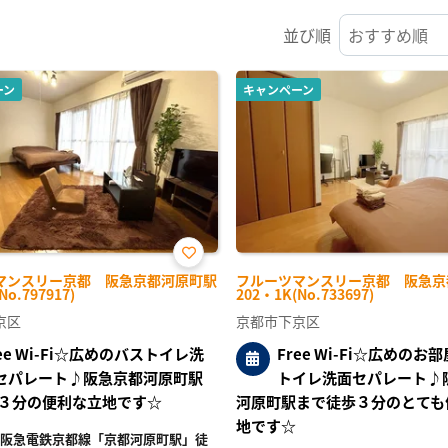
並び順
ーン
キャンペーン
お気
マンスリー京都 阪急京都河原町駅
フルーツマンスリー京都 阪急京
に入
No.797917)
202・1K(No.733697)
り登
録
京区
京都市下京区
ree Wi-Fi☆広めのバストイレ洗
Free Wi-Fi☆広めのお
セパレート♪阪急京都河原町駅
トイレ洗面セパレート♪
３分の便利な立地です☆
河原町駅まで徒歩３分のとても
地です☆
阪急電鉄京都線「京都河原町駅」徒