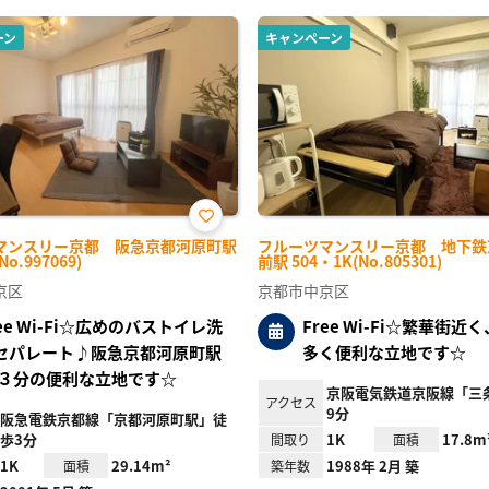
ーン
キャンペーン
お気
マンスリー京都 阪急京都河原町駅
フルーツマンスリー京都 地下鉄
に入
No.997069)
前駅 504・1K(No.805301)
り登
録
京区
京都市中京区
ree Wi-Fi☆広めのバストイレ洗
Free Wi-Fi☆繁華街近
セパレート♪阪急京都河原町駅
多く便利な立地です☆
３分の便利な立地です☆
京阪電気鉄道京阪線「三
アクセス
9分
阪急電鉄京都線「京都河原町駅」徒
歩3分
1K
17.8m
間取り
面積
1K
29.14m²
1988年 2月 築
面積
築年数