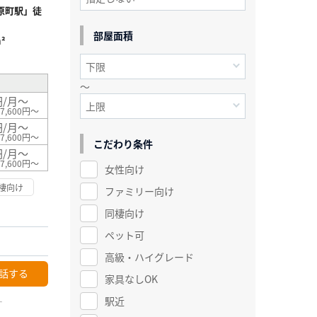
原町駅」徒
部屋面積
²
～
円/月～
7,600円～
円/月～
7,600円～
こだわり条件
円/月～
7,600円～
女性向け
棲向け
ファミリー向け
同棲向け
ペット可
高級・ハイグレード
話する
家具なしOK
駅近
ー