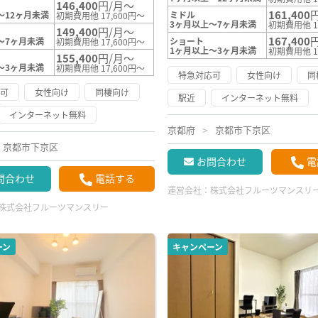
146,400
円/月～
161,400
～12ヶ月未満
ミドル
初期費用他 17,600円～
3ヶ月以上～7ヶ月未満
初期費用他 1
149,400
円/月～
167,400
～7ヶ月未満
ショート
初期費用他 17,600円～
1ヶ月以上～3ヶ月未満
初期費用他 1
155,400
円/月～
～3ヶ月未満
初期費用他 17,600円～
特急対応可
女性向け
同
応可
女性向け
同棲向け
駅近
インターネット無料
インターネット無料
京都府
京都市下京区
京都市下京区
お問合わせ
電
問合わせ
電話する
運営会社：
株式会社フルーツマンスリ
株式会社フルーツマンスリー
ーン
キャンペーン