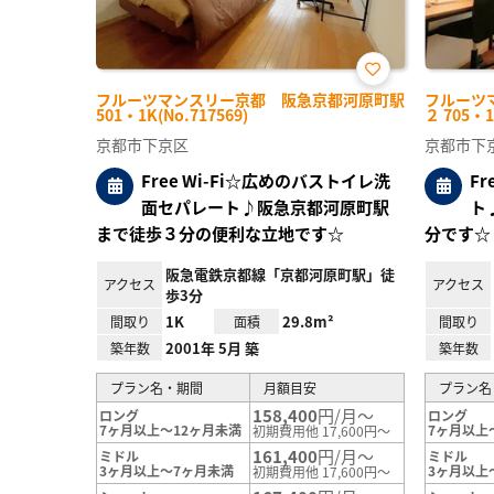
お気
フルーツマンスリー京都 阪急京都河原町駅
フルーツ
に入
501・1K(No.717569)
２ 705・1
り登
録
京都市下京区
京都市下
Free Wi-Fi☆広めのバストイレ洗
F
面セパレート♪阪急京都河原町駅
ト
まで徒歩３分の便利な立地です☆
分です☆
阪急電鉄京都線「京都河原町駅」徒
アクセス
アクセス
歩3分
1K
29.8m²
間取り
面積
間取り
2001年 5月 築
築年数
築年数
プラン名・期間
月額目安
プラン名
158,400
円/月～
ロング
ロング
7ヶ月以上～12ヶ月未満
7ヶ月以上
初期費用他 17,600円～
161,400
円/月～
ミドル
ミドル
3ヶ月以上～7ヶ月未満
3ヶ月以上
初期費用他 17,600円～