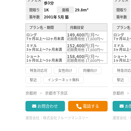
歩3分
1K
29.8m²
間取り
面積
間取り
2001年 5月 築
築年数
築年数
プラン名・期間
月額目安
プラン名
149,400
円/月～
ロング
ロング
7ヶ月以上～12ヶ月未満
7ヶ月以上
初期費用他 17,600円～
152,400
円/月～
ミドル
ミドル
3ヶ月以上～7ヶ月未満
3ヶ月以上
初期費用他 17,600円～
158,400
円/月～
ショート
ショート
1ヶ月以上～3ヶ月未満
1ヶ月以上
初期費用他 17,600円～
特急対応可
女性向け
同棲向け
特急対
駅近
インターネット無料
駅近
京都府
京都市下京区
京都府
お問合わせ
電話する
お
運営会社：
株式会社フルーツマンスリー
運営会社：