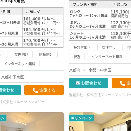
2001年 5月 築
プラン名・期間
月額目安
119,100
・期間
月額目安
ロング
7ヶ月以上～12ヶ月未満
初期費用他 1
161,400
円/月～
122,100
～12ヶ月未満
ミドル
初期費用他 17,600円～
3ヶ月以上～7ヶ月未満
初期費用他 1
164,400
円/月～
128,100
～7ヶ月未満
ショート
初期費用他 17,600円～
1ヶ月以上～3ヶ月未満
初期費用他 1
170,400
円/月～
～3ヶ月未満
初期費用他 17,600円～
特急対応可
女性向け
同
応可
女性向け
同棲向け
駅近
インターネット無料
インターネット無料
京都府
京都市中京区
京都市下京区
お問合わせ
電
問合わせ
電話する
運営会社：
株式会社フルーツマンスリ
株式会社フルーツマンスリー
ーン
キャンペーン