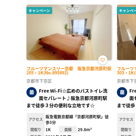
キャンペーン
キャンペ
お気
フルーツマンスリー京都 阪急京都河原町駅
フルーツ
に入
205・1K(No.895892)
303・1K(
り登
録
京都市下京区
京都市下
Free Wi-Fi☆広めのバストイレ洗
F
面セパレート♪阪急京都河原町駅
面
まで徒歩３分の便利な立地です☆
まで徒歩
阪急電鉄京都線「京都河原町駅」徒
アクセス
アクセス
歩3分
1K
29.8m²
間取り
面積
間取り