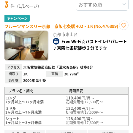
3
件（1/1ページ）
キャンペーン
フルーツマンスリー京都 京阪七条駅 402・1Ｋ(No.476899)
お気
京都市東山区
に入
り登
Free Wi-Fi☆バストイレセパレート
録
♪京阪七条駅徒歩２分です☆
アクセス
京阪電気鉄道京阪線「清水五条駅」徒歩9分
間取り
1K
面積
20.79m²
築年数
2000年 3月 築
プラン名・期間
月額目安
119,400
円/月～
ロング
7ヶ月以上～12ヶ月未満
初期費用他 17,600円～
122,400
円/月～
ミドル
3ヶ月以上～7ヶ月未満
初期費用他 17,600円～
128,400
円/月～
ショート
1ヶ月以上～3ヶ月未満
初期費用他 17,600円～