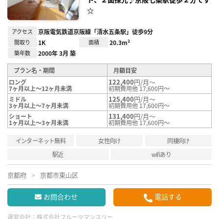
☆
アクセス
京阪電気鉄道京阪線「清水五条駅」徒歩9分
間取り
1K
面積
20.3m²
築年数
2000年 3月 築
プラン名・期間
月額目安
122,400
円/月～
ロング
7ヶ月以上～12ヶ月未満
初期費用他 17,600円～
125,400
円/月～
ミドル
3ヶ月以上～7ヶ月未満
初期費用他 17,600円～
131,400
円/月～
ショート
1ヶ月以上～3ヶ月未満
初期費用他 17,600円～
インターネット無料
女性向け
同棲向け
駅近
wifiあり
京都府
京都市東山区
お問合わせ
電話する
運営会社：
株式会社フルーツマンスリー