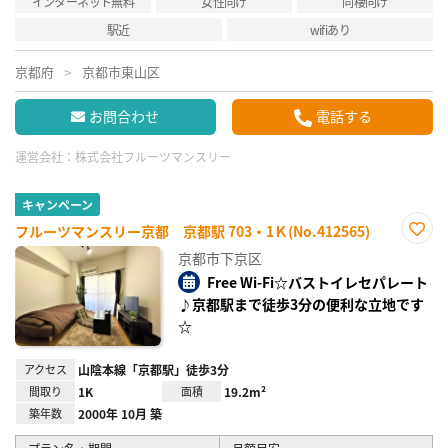
インターネット無料
女性向け
同棲向け
駅近
wifiあり
京都府
京都市東山区
お問合わせ
電話する
運営会社：
株式会社フルーツマンスリー
キャンペーン
フルーツマンスリー京都 京都駅 703・1Ｋ(No.412565)
お気
京都市下京区
に入
り登
Free Wi-Fi☆バストイレセパレート
録
♪京都駅まで徒歩3分の便利な立地です
☆
アクセス
山陰本線「京都駅」徒歩3分
間取り
1K
面積
19.2m²
築年数
2000年 10月 築