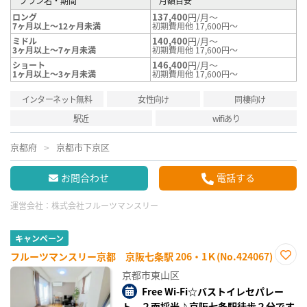
プラン名・期間
月額目安
137,400
円/月～
ロング
7ヶ月以上～12ヶ月未満
初期費用他 17,600円～
140,400
円/月～
ミドル
3ヶ月以上～7ヶ月未満
初期費用他 17,600円～
146,400
円/月～
ショート
1ヶ月以上～3ヶ月未満
初期費用他 17,600円～
インターネット無料
女性向け
同棲向け
駅近
wifiあり
京都府
京都市下京区
お問合わせ
電話する
運営会社：
株式会社フルーツマンスリー
キャンペーン
フルーツマンスリー京都 京阪七条駅 206・1Ｋ(No.424067)
お気
京都市東山区
に入
り登
Free Wi-Fi☆バストイレセパレー
録
ト、２面採光♪京阪七条駅徒歩２分です