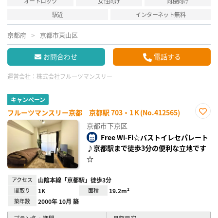
オートロック
女性向け
同棲向け
駅近
インターネット無料
京都府
京都市東山区
お問合わせ
電話する
運営会社：
株式会社フルーツマンスリー
キャンペーン
フルーツマンスリー京都 京都駅 703・1Ｋ(No.412565)
お気
京都市下京区
に入
り登
Free Wi-Fi☆バストイレセパレート
録
♪京都駅まで徒歩3分の便利な立地です
☆
アクセス
山陰本線「京都駅」徒歩3分
間取り
1K
面積
19.2m²
築年数
2000年 10月 築