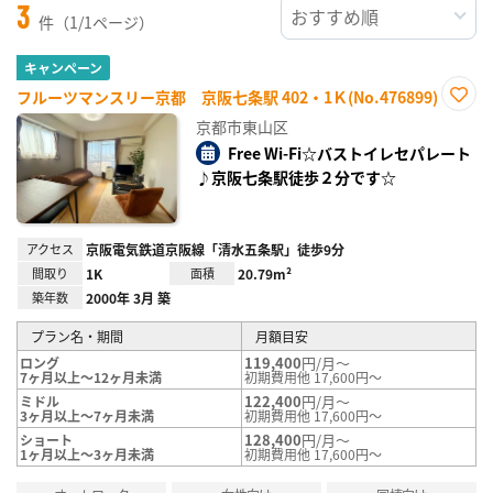
3
件（1/1ページ）
キャンペーン
フルーツマンスリー京都 京阪七条駅 402・1Ｋ(No.476899)
お気
京都市東山区
に入
り登
Free Wi-Fi☆バストイレセパレート
録
♪京阪七条駅徒歩２分です☆
アクセス
京阪電気鉄道京阪線「清水五条駅」徒歩9分
間取り
1K
面積
20.79m²
築年数
2000年 3月 築
プラン名・期間
月額目安
119,400
円/月～
ロング
7ヶ月以上～12ヶ月未満
初期費用他 17,600円～
122,400
円/月～
ミドル
3ヶ月以上～7ヶ月未満
初期費用他 17,600円～
128,400
円/月～
ショート
1ヶ月以上～3ヶ月未満
初期費用他 17,600円～