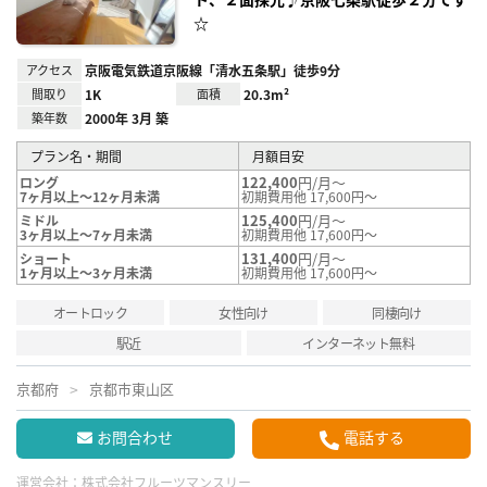
☆
アクセス
京阪電気鉄道京阪線「清水五条駅」徒歩9分
間取り
1K
面積
20.3m²
築年数
2000年 3月 築
プラン名・期間
月額目安
122,400
円/月～
ロング
7ヶ月以上～12ヶ月未満
初期費用他 17,600円～
125,400
円/月～
ミドル
3ヶ月以上～7ヶ月未満
初期費用他 17,600円～
131,400
円/月～
ショート
1ヶ月以上～3ヶ月未満
初期費用他 17,600円～
オートロック
女性向け
同棲向け
駅近
インターネット無料
京都府
京都市東山区
お問合わせ
電話する
運営会社：
株式会社フルーツマンスリー