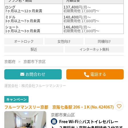
プラン名・期間
月額目安
137,400
円/月～
ロング
7ヶ月以上～12ヶ月未満
初期費用他 17,600円～
140,400
円/月～
ミドル
3ヶ月以上～7ヶ月未満
初期費用他 17,600円～
146,400
円/月～
ショート
1ヶ月以上～3ヶ月未満
初期費用他 17,600円～
オートロック
女性向け
同棲向け
駅近
インターネット無料
京都府
京都市下京区
お問合わせ
電話する
運営会社：
株式会社フルーツマンスリー
キャンペーン
フルーツマンスリー京都 京阪七条駅 206・1Ｋ(No.424067)
お気
京都市東山区
に入
り登
Free Wi-Fi☆バストイレセパレー
録
ト、２面採光♪京阪七条駅徒歩２分です