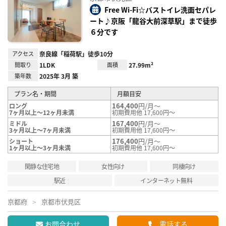
り登
録
Free Wi-Fi☆バストイレ洗面セパレ
ート♪京阪「龍谷大前深草駅」まで徒歩
６分です
アクセス
奈良線「稲荷駅」徒歩10分
間取り
1LDK
面積
27.99m²
築年数
2025年 3月 築
プラン名・期間
月額目安
164,400
円/月～
ロング
7ヶ月以上～12ヶ月未満
初期費用他 17,600円～
167,400
円/月～
ミドル
3ヶ月以上～7ヶ月未満
初期費用他 17,600円～
176,400
円/月～
ショート
1ヶ月以上～3ヶ月未満
初期費用他 17,600円～
閑静な住宅地
女性向け
同棲向け
駅近
インターネット無料
京都府
京都市伏見区
お問合わせ
電話する