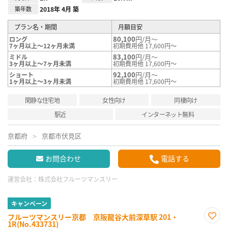
築年数
2018年 4月 築
プラン名・期間
月額目安
80,100
円/月～
ロング
7ヶ月以上～12ヶ月未満
初期費用他 17,600円～
83,100
円/月～
ミドル
3ヶ月以上～7ヶ月未満
初期費用他 17,600円～
92,100
円/月～
ショート
1ヶ月以上～3ヶ月未満
初期費用他 17,600円～
閑静な住宅地
女性向け
同棲向け
駅近
インターネット無料
京都府
京都市伏見区
お問合わせ
電話する
運営会社：
株式会社フルーツマンスリー
キャンペーン
フルーツマンスリー京都 京阪龍谷大前深草駅 201・
1R(No.433731)
お気