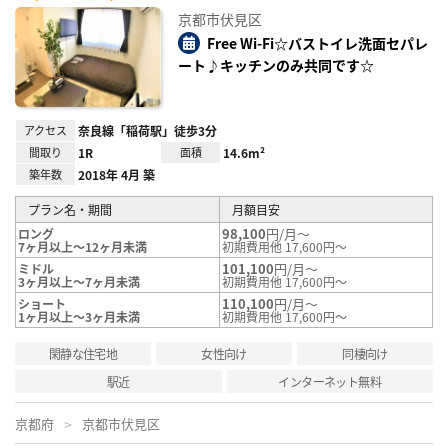
に入
京都市伏見区
り登
録
Free Wi-Fi☆バストイレ洗面セパレ
ート♪キッチンのみ共同です☆
アクセス
奈良線「稲荷駅」徒歩3分
間取り
1R
面積
14.6m²
築年数
2018年 4月 築
プラン名・期間
月額目安
98,100
円/月～
ロング
7ヶ月以上～12ヶ月未満
初期費用他 17,600円～
101,100
円/月～
ミドル
3ヶ月以上～7ヶ月未満
初期費用他 17,600円～
110,100
円/月～
ショート
1ヶ月以上～3ヶ月未満
初期費用他 17,600円～
閑静な住宅地
女性向け
同棲向け
駅近
インターネット無料
京都府
京都市伏見区