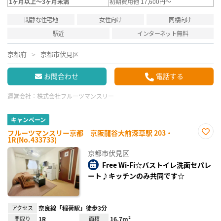
1ヶ月以上～3ヶ月未満
初期費用他 17,600円～
閑静な住宅地
女性向け
同棲向け
駅近
インターネット無料
京都府
京都市伏見区
お問合わせ
電話する
運営会社：
株式会社フルーツマンスリー
キャンペーン
フルーツマンスリー京都 京阪龍谷大前深草駅 203・
1R(No.433733)
お気
に入
京都市伏見区
り登
録
Free Wi-Fi☆バストイレ洗面セパレ
ート♪キッチンのみ共同です☆
アクセス
奈良線「稲荷駅」徒歩3分
間取り
1R
面積
16.7m²