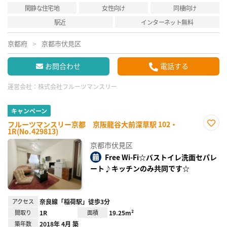
閑静な住宅地
女性向け
同棲向け
駅近
インターネット無料
京都府
京都市伏見区
お問合わせ
電話する
運営会社：
株式会社フルーツマンスリー
キャンペーン
フルーツマンスリー京都 京阪龍谷大前深草駅 102・
1R(No.429813)
お気
に入
京都市伏見区
り登
録
Free Wi-Fi☆バストイレ洗面セパレ
ート♪キッチンのみ共同です☆
アクセス
奈良線「稲荷駅」徒歩3分
間取り
1R
面積
19.25m²
築年数
2018年 4月 築