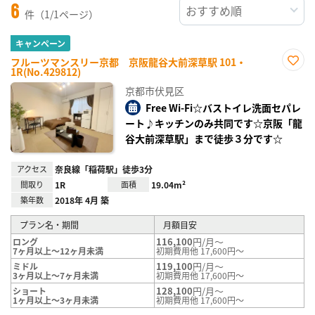
6
件（1/1ページ）
キャンペーン
フルーツマンスリー京都 京阪龍谷大前深草駅 101・
1R(No.429812)
お気
に入
京都市伏見区
り登
録
Free Wi-Fi☆バストイレ洗面セパレ
ート♪キッチンのみ共同です☆京阪「龍
谷大前深草駅」まで徒歩３分です☆
アクセス
奈良線「稲荷駅」徒歩3分
間取り
1R
面積
19.04m²
築年数
2018年 4月 築
プラン名・期間
月額目安
116,100
円/月～
ロング
7ヶ月以上～12ヶ月未満
初期費用他 17,600円～
119,100
円/月～
ミドル
3ヶ月以上～7ヶ月未満
初期費用他 17,600円～
128,100
円/月～
ショート
1ヶ月以上～3ヶ月未満
初期費用他 17,600円～