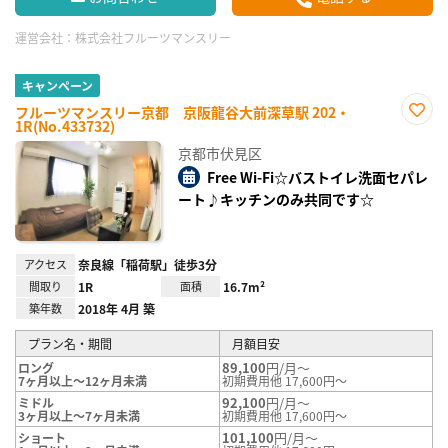
運営会社：
株式会社フルーツマンスリー
キャンペーン
フルーツマンスリー京都 京阪龍谷大前深草駅 202・
1R(No.433732)
お気
に入
京都市伏見区
り登
録
Free Wi-Fi☆バストイレ洗面セパレ
ート♪キッチンのみ共同です☆
アクセス
奈良線「稲荷駅」徒歩3分
間取り
1R
面積
16.7m²
築年数
2018年 4月 築
プラン名・期間
月額目安
89,100
円/月～
ロング
7ヶ月以上～12ヶ月未満
初期費用他 17,600円～
92,100
円/月～
ミドル
3ヶ月以上～7ヶ月未満
初期費用他 17,600円～
101,100
円/月～
ショート