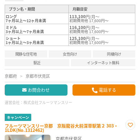
プラン名・期間
月額目安
113,100
円/月～
ロング
7ヶ月以上～12ヶ月未満
初期費用他 17,600円～
116,100
円/月～
ミドル
3ヶ月以上～7ヶ月未満
初期費用他 17,600円～
125,100
円/月～
ショート
1ヶ月以上～3ヶ月未満
初期費用他 17,600円～
閑静な住宅地
女性向け
同棲向け
駅近
インターネット無料
京都府
京都市伏見区
お問合わせ
電話する
運営会社：
株式会社フルーツマンスリー
キャンペーン
フルーツマンスリー京都 京阪龍谷大前深草駅第２ 303・
1LDK(No.1312462)
お気
に入
京都市伏見区