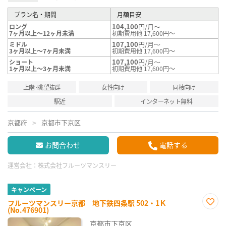
プラン名・期間
月額目安
104,100
円/月～
ロング
7ヶ月以上～12ヶ月未満
初期費用他 17,600円～
107,100
円/月～
ミドル
3ヶ月以上～7ヶ月未満
初期費用他 17,600円～
107,100
円/月～
ショート
1ヶ月以上～3ヶ月未満
初期費用他 17,600円～
上階･眺望抜群
女性向け
同棲向け
駅近
インターネット無料
京都府
京都市下京区
お問合わせ
電話する
運営会社：
株式会社フルーツマンスリー
キャンペーン
フルーツマンスリー京都 地下鉄四条駅 502・1Ｋ
(No.476901)
お気
に入
京都市下京区