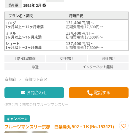
築年数
1995年 2月 築
プラン名・期間
月額目安
131,400
円/月～
ロング
7ヶ月以上～12ヶ月未満
初期費用他 17,600円～
134,400
円/月～
ミドル
3ヶ月以上～7ヶ月未満
初期費用他 17,600円～
137,400
円/月～
ショート
1ヶ月以上～3ヶ月未満
初期費用他 17,600円～
上階･眺望抜群
女性向け
同棲向け
駅近
インターネット無料
京都府
京都市下京区
お問合わせ
電話する
運営会社：
株式会社フルーツマンスリー
キャンペーン
フルーツマンスリー京都 四条烏丸 502・1Ｋ(No.153421)
お気