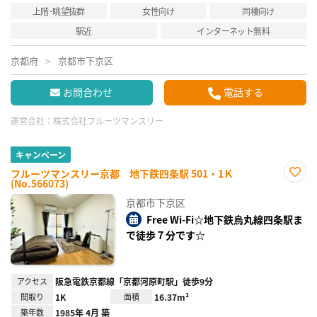
上階･眺望抜群
女性向け
同棲向け
駅近
インターネット無料
京都府
京都市下京区
お問合わせ
電話する
運営会社：
株式会社フルーツマンスリー
キャンペーン
フルーツマンスリー京都 地下鉄四条駅 501・1Ｋ
(No.566073)
お気
に入
京都市下京区
り登
録
Free Wi-Fi☆地下鉄烏丸線四条駅ま
で徒歩７分です☆
アクセス
阪急電鉄京都線「京都河原町駅」徒歩9分
間取り
1K
面積
16.37m²
築年数
1985年 4月 築