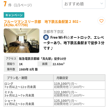
7
件（1/1ページ）
キャンペーン
フルーツマンスリー京都 地下鉄五条駅第２ 802・
1K(No.477798)
お気
に入
京都市下京区
り登
録
Free Wi-Fi☆オートロック、エレベ
ーターあり、地下鉄五条駅まで徒歩３分
です♪
アクセス
阪急電鉄京都線「烏丸駅」徒歩10分
間取り
1K
面積
22.63m²
築年数
1989年 8月 築
プラン名・期間
月額目安
119,100
円/月～
ロング
7ヶ月以上～12ヶ月未満
初期費用他 17,600円～
122,100
円/月～
ミドル
3ヶ月以上～7ヶ月未満
初期費用他 17,600円～
125,100
円/月～
ショート
1ヶ月以上～3ヶ月未満
初期費用他 17,600円～