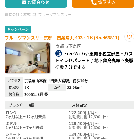
お問合わせ
電話する
運営会社：
株式会社フルーツマンスリー
キャンペーン
フルーツマンスリー京都 四条烏丸 403・1Ｋ(No.469811)
お気
京都市下京区
に入
り登
Free Wi-Fi☆東向き独立部屋・バス
録
トイレセパレート♪地下鉄烏丸線四条駅
徒歩７分です☆
アクセス
京福嵐山本線「四条大宮駅」徒歩10分
間取り
1K
面積
23.08m²
築年数
2005年 3月 築
プラン名・期間
月額目安
122,400
円/月～
ロング
7ヶ月以上～12ヶ月未満
初期費用他 17,600円～
128,400
円/月～
ミドル
3ヶ月以上～7ヶ月未満
初期費用他 17,600円～
134,400
円/月～
ショート
1ヶ月以上～3ヶ月未満
初期費用他 17,600円～