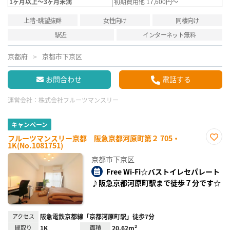
1ヶ月以上～3ヶ月未満
初期費用他 17,600円～
上階･眺望抜群
女性向け
同棲向け
駅近
インターネット無料
京都府
京都市下京区
お問合わせ
電話する
運営会社：
株式会社フルーツマンスリー
キャンペーン
フルーツマンスリー京都 阪急京都河原町第２ 705・
1K(No.1081751)
お気
に入
京都市下京区
り登
録
Free Wi-Fi☆バストイレセパレート
♪阪急京都河原町駅まで徒歩７分です☆
アクセス
阪急電鉄京都線「京都河原町駅」徒歩7分
間取り
1K
面積
20.62m²