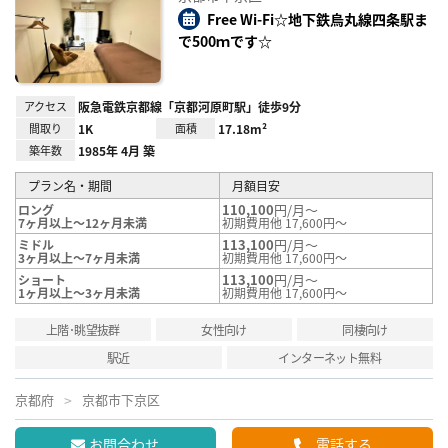
り登
録
Free Wi-Fi☆地下鉄烏丸線四条駅ま
で500ｍです☆
アクセス
阪急電鉄京都線「京都河原町駅」徒歩9分
間取り
1K
面積
17.18m²
築年数
1985年 4月 築
プラン名・期間
月額目安
110,100
円/月～
ロング
7ヶ月以上～12ヶ月未満
初期費用他 17,600円～
113,100
円/月～
ミドル
3ヶ月以上～7ヶ月未満
初期費用他 17,600円～
113,100
円/月～
ショート
1ヶ月以上～3ヶ月未満
初期費用他 17,600円～
上階･眺望抜群
女性向け
同棲向け
駅近
インターネット無料
京都府
京都市下京区
お問合わせ
電話する