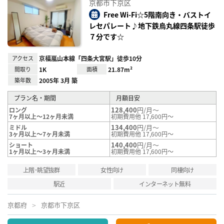
京都市下京区
に入
り登
Free Wi-Fi☆5階南向き・バストイ
録
レセパレート♪地下鉄烏丸線四条駅徒歩
７分です☆
アクセス
京福嵐山本線「四条大宮駅」徒歩10分
間取り
1K
面積
21.87m²
築年数
2005年 3月 築
プラン名・期間
月額目安
128,400
円/月～
ロング
7ヶ月以上～12ヶ月未満
初期費用他 17,600円～
134,400
円/月～
ミドル
3ヶ月以上～7ヶ月未満
初期費用他 17,600円～
140,400
円/月～
ショート
1ヶ月以上～3ヶ月未満
初期費用他 17,600円～
上階･眺望抜群
女性向け
同棲向け
駅近
インターネット無料
京都府
京都市下京区