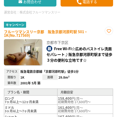
お問合わせ
電話する
運営会社：
株式会社フルーツマンスリー
キャンペーン
フルーツマンスリー京都 阪急京都河原町駅 501・
1K(No.717569)
お気
に入
京都市下京区
り登
録
Free Wi-Fi☆広めのバストイレ洗面
セパレート♪阪急京都河原町駅まで徒歩
３分の便利な立地です☆
アクセス
阪急電鉄京都線「京都河原町駅」徒歩3分
間取り
1K
面積
29.8m²
築年数
2001年 5月 築
プラン名・期間
月額目安
158,400
円/月～
ロング
7ヶ月以上～12ヶ月未満
初期費用他 17,600円～
161,400
円/月～
ミドル
3ヶ月以上～7ヶ月未満
初期費用他 17,600円～
167,400
円/月～
ショート