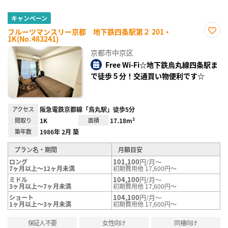
キャンペーン
フルーツマンスリー京都 地下鉄四条駅第２ 201・
1K(No.483241)
お気
に入
京都市中京区
り登
録
Free Wi-Fi☆地下鉄烏丸線四条駅ま
で徒歩５分！交通買い物便利です☆
アクセス
阪急電鉄京都線「烏丸駅」徒歩5分
間取り
1K
面積
17.18m²
築年数
1986年 2月 築
プラン名・期間
月額目安
101,100
円/月～
ロング
7ヶ月以上～12ヶ月未満
初期費用他 17,600円～
104,100
円/月～
ミドル
3ヶ月以上～7ヶ月未満
初期費用他 17,600円～
104,100
円/月～
ショート
1ヶ月以上～3ヶ月未満
初期費用他 17,600円～
保証人不要
女性向け
同棲向け