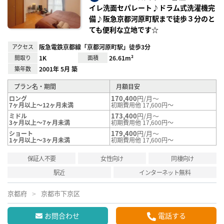
イレ洗面セパレート♪ドラム式洗濯機完
備♪阪急京都河原町駅まで徒歩３分のと
ても便利な立地です☆
アクセス
阪急電鉄京都線「京都河原町駅」徒歩3分
間取り
1K
面積
26.61m²
築年数
2001年 5月 築
プラン名・期間
月額目安
170,400
円/月～
ロング
7ヶ月以上～12ヶ月未満
初期費用他 17,600円～
173,400
円/月～
ミドル
3ヶ月以上～7ヶ月未満
初期費用他 17,600円～
179,400
円/月～
ショート
1ヶ月以上～3ヶ月未満
初期費用他 17,600円～
保証人不要
女性向け
同棲向け
駅近
インターネット無料
京都府
京都市下京区
お問合わせ
電話する