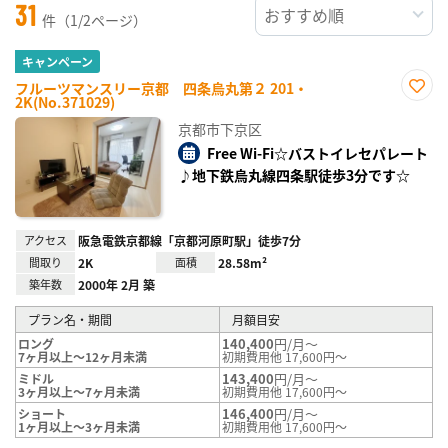
31
件（1/2ページ）
キャンペーン
フルーツマンスリー京都 四条烏丸第２ 201・
2K(No.371029)
お気
に入
京都市下京区
り登
録
Free Wi-Fi☆バストイレセパレート
♪地下鉄烏丸線四条駅徒歩3分です☆
アクセス
阪急電鉄京都線「京都河原町駅」徒歩7分
間取り
2K
面積
28.58m²
築年数
2000年 2月 築
プラン名・期間
月額目安
140,400
円/月～
ロング
7ヶ月以上～12ヶ月未満
初期費用他 17,600円～
143,400
円/月～
ミドル
3ヶ月以上～7ヶ月未満
初期費用他 17,600円～
146,400
円/月～
ショート
1ヶ月以上～3ヶ月未満
初期費用他 17,600円～