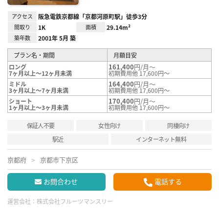
アクセス
阪急電鉄京都線「京都河原町駅」徒歩3分
間取り
1K
面積
29.14m²
築年数
2001年 5月 築
プラン名・期間
月額目安
161,400
円/月～
ロング
7ヶ月以上～12ヶ月未満
初期費用他 17,600円～
164,400
円/月～
ミドル
3ヶ月以上～7ヶ月未満
初期費用他 17,600円～
170,400
円/月～
ショート
1ヶ月以上～3ヶ月未満
初期費用他 17,600円～
保証人不要
女性向け
同棲向け
駅近
インターネット無料
京都府
京都市下京区
お問合わせ
電話する
運営会社：
株式会社フルーツマンスリー