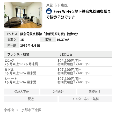
に入
京都市下京区
り登
録
Free Wi-Fi☆地下鉄烏丸線四条駅ま
で徒歩７分です☆
アクセス
阪急電鉄京都線「京都河原町駅」徒歩9分
間取り
1K
面積
16.37m²
築年数
1985年 4月 築
プラン名・期間
月額目安
104,100
円/月～
ロング
7ヶ月以上～12ヶ月未満
初期費用他 17,600円～
107,100
円/月～
ミドル
3ヶ月以上～7ヶ月未満
初期費用他 17,600円～
107,100
円/月～
ショート
1ヶ月以上～3ヶ月未満
初期費用他 17,600円～
保証人不要
女性向け
同棲向け
駅近
インターネット無料
京都府
京都市下京区