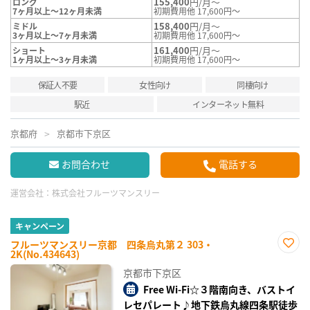
155,400
円/月～
ロング
7ヶ月以上～12ヶ月未満
初期費用他 17,600円～
158,400
円/月～
ミドル
3ヶ月以上～7ヶ月未満
初期費用他 17,600円～
161,400
円/月～
ショート
1ヶ月以上～3ヶ月未満
初期費用他 17,600円～
保証人不要
女性向け
同棲向け
駅近
インターネット無料
京都府
京都市下京区
お問合わせ
電話する
運営会社：
株式会社フルーツマンスリー
キャンペーン
フルーツマンスリー京都 四条烏丸第２ 303・
2K(No.434643)
お気
に入
京都市下京区
り登
録
Free Wi-Fi☆３階南向き、バストイ
レセパレート♪地下鉄烏丸線四条駅徒歩