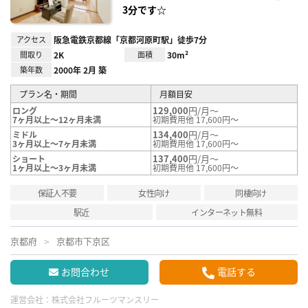
3分です☆
アクセス
阪急電鉄京都線「京都河原町駅」徒歩7分
間取り
2K
面積
30m²
築年数
2000年 2月 築
プラン名・期間
月額目安
129,000
円/月～
ロング
7ヶ月以上～12ヶ月未満
初期費用他 17,600円～
134,400
円/月～
ミドル
3ヶ月以上～7ヶ月未満
初期費用他 17,600円～
137,400
円/月～
ショート
1ヶ月以上～3ヶ月未満
初期費用他 17,600円～
保証人不要
女性向け
同棲向け
駅近
インターネット無料
京都府
京都市下京区
お問合わせ
電話する
運営会社：
株式会社フルーツマンスリー