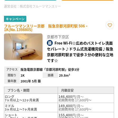
運営会社：
株式会社フルーツマンスリー
キャンペーン
フルーツマンスリー京都 阪急京都河原町駅 506・
1K(No.1398805)
お気
に入
京都市下京区
り登
録
Free Wi-Fi☆広めのバストイレ洗面
セパレート♪ドラム式洗濯機完備♪阪急
京都河原町駅まで徒歩３分の便利な立地
です☆
アクセス
阪急電鉄京都線「京都河原町駅」徒歩3分
間取り
1K
面積
29.8m²
築年数
2001年 5月 築
プラン名・期間
月額目安
146,400
円/月～
ロング
7ヶ月以上～12ヶ月未満
初期費用他 17,600円～
149,400
円/月～
ミドル
3ヶ月以上～7ヶ月未満
初期費用他 17,600円～
155,400
円/月～
ショート