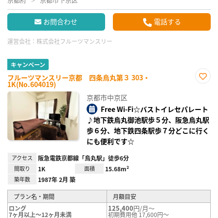
お問合わせ
電話する
運営会社：
株式会社フルーツマンスリー
キャンペーン
フルーツマンスリー京都 四条烏丸第３ 303・
1K(No.604019)
お気
に入
京都市中京区
り登
録
Free Wi-Fi☆バストイレセパレート
♪地下鉄烏丸御池駅歩５分、阪急烏丸駅
歩６分、地下鉄四条駅歩７分どこに行く
にも便利です☆
アクセス
阪急電鉄京都線「烏丸駅」徒歩6分
間取り
1K
面積
15.68m²
築年数
1987年 2月 築
プラン名・期間
月額目安
125,400
円/月～
ロング
7ヶ月以上～12ヶ月未満
初期費用他 17,600円～