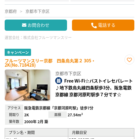
京都府
京都市下京区
お問合わせ
電話する
運営会社：
株式会社フルーツマンスリー
キャンペーン
フルーツマンスリー京都 四条烏丸第２ 305・
2K(No.718428)
お気
に入
京都市下京区
り登
録
Free Wi-Fi☆バストイレセパレート
♪地下鉄烏丸線四条駅歩3分、阪急電鉄
京都線 京都河原町駅歩７分です☆
アクセス
阪急電鉄京都線「京都河原町駅」徒歩7分
間取り
2K
面積
27.54m²
築年数
2000年 2月 築
プラン名・期間
月額目安