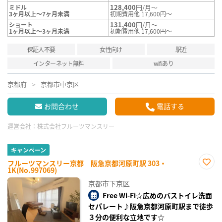
128,400
円/月～
ミドル
3ヶ月以上～7ヶ月未満
初期費用他 17,600円～
131,400
円/月～
ショート
1ヶ月以上～3ヶ月未満
初期費用他 17,600円～
保証人不要
女性向け
駅近
インターネット無料
wifiあり
京都府
京都市中京区
お問合わせ
電話する
運営会社：
株式会社フルーツマンスリー
キャンペーン
フルーツマンスリー京都 阪急京都河原町駅 303・
1K(No.997069)
お気
に入
京都市下京区
り登
録
Free Wi-Fi☆広めのバストイレ洗面
セパレート♪阪急京都河原町駅まで徒歩
３分の便利な立地です☆