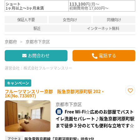
113,100
円/月～
ショート
1ヶ月以上～3ヶ月未満
初期費用他 17,600円～
保証人不要
女性向け
同棲向け
駅近
インターネット無料
京都府
京都市下京区
お問合わせ
電話する
運営会社：
株式会社フルーツマンスリー
キャンペーン
フルーツマンスリー京都 阪急京都河原町駅 202・
1K(No.733697)
お気
に入
京都市下京区
り登
録
Free Wi-Fi☆広めのお部屋でバスト
イレ洗面セパレート♪阪急京都河原町駅
まで徒歩３分のとても便利な立地です☆
アクセス
阪急電鉄京都線「京都河原町駅」徒歩3分