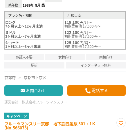
築年数
1989年 8月 築
プラン名・期間
月額目安
119,100
円/月～
ロング
7ヶ月以上～12ヶ月未満
初期費用他 17,600円～
122,100
円/月～
ミドル
3ヶ月以上～7ヶ月未満
初期費用他 17,600円～
125,100
円/月～
ショート
1ヶ月以上～3ヶ月未満
初期費用他 17,600円～
保証人不要
女性向け
同棲向け
駅近
インターネット無料
京都府
京都市下京区
お問合わせ
電話する
運営会社：
株式会社フルーツマンスリー
キャンペーン
フルーツマンスリー京都 地下鉄四条駅 501・1Ｋ
(No.566073)
お気