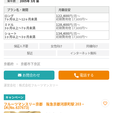
築年数
2005年 3月 築
プラン名・期間
月額目安
122,400
円/月～
ロング
7ヶ月以上～12ヶ月未満
初期費用他 17,600円～
128,400
円/月～
ミドル
3ヶ月以上～7ヶ月未満
初期費用他 17,600円～
134,400
円/月～
ショート
1ヶ月以上～3ヶ月未満
初期費用他 17,600円～
保証人不要
女性向け
同棲向け
駅近
インターネット無料
京都府
京都市下京区
お問合わせ
電話する
運営会社：
株式会社フルーツマンスリー
キャンペーン
フルーツマンスリー京都 阪急京都河原町駅 203・
1K(No.637673)
お気
に入