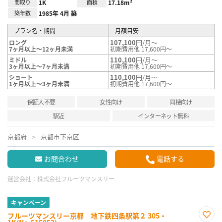
間取り
1K
面積
17.18m²
築年数
1985年 4月 築
プラン名・期間
月額目安
107,100
円/月～
ロング
7ヶ月以上～12ヶ月未満
初期費用他 17,600円～
110,100
円/月～
ミドル
3ヶ月以上～7ヶ月未満
初期費用他 17,600円～
110,100
円/月～
ショート
1ヶ月以上～3ヶ月未満
初期費用他 17,600円～
保証人不要
女性向け
同棲向け
駅近
インターネット無料
京都府
京都市下京区
お問合わせ
電話する
運営会社：
株式会社フルーツマンスリー
キャンペーン
フルーツマンスリー京都 地下鉄四条駅第２ 305・