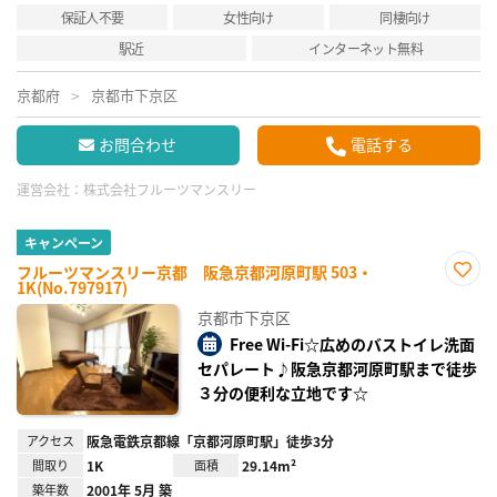
保証人不要
女性向け
同棲向け
駅近
インターネット無料
京都府
京都市下京区
お問合わせ
電話する
運営会社：
株式会社フルーツマンスリー
キャンペーン
フルーツマンスリー京都 阪急京都河原町駅 503・
1K(No.797917)
お気
に入
京都市下京区
り登
録
Free Wi-Fi☆広めのバストイレ洗面
セパレート♪阪急京都河原町駅まで徒歩
３分の便利な立地です☆
アクセス
阪急電鉄京都線「京都河原町駅」徒歩3分
間取り
1K
面積
29.14m²
築年数
2001年 5月 築