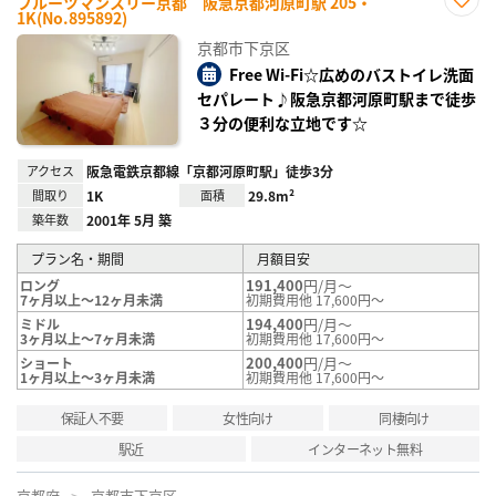
フルーツマンスリー京都 阪急京都河原町駅 205・
1K(No.895892)
お気
に入
京都市下京区
り登
録
Free Wi-Fi☆広めのバストイレ洗面
セパレート♪阪急京都河原町駅まで徒歩
３分の便利な立地です☆
アクセス
阪急電鉄京都線「京都河原町駅」徒歩3分
間取り
1K
面積
29.8m²
築年数
2001年 5月 築
プラン名・期間
月額目安
191,400
円/月～
ロング
7ヶ月以上～12ヶ月未満
初期費用他 17,600円～
194,400
円/月～
ミドル
3ヶ月以上～7ヶ月未満
初期費用他 17,600円～
200,400
円/月～
ショート
1ヶ月以上～3ヶ月未満
初期費用他 17,600円～
保証人不要
女性向け
同棲向け
駅近
インターネット無料
京都府
京都市下京区