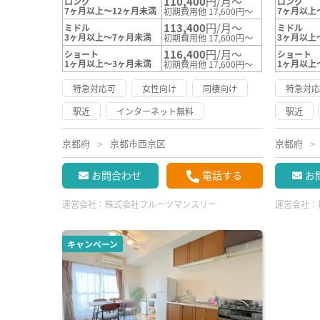
110,400
円/月～
ロング
ロング
7ヶ月以上～12ヶ月未満
7ヶ月以上
初期費用他 17,600円～
113,400
円/月～
ミドル
ミドル
3ヶ月以上～7ヶ月未満
3ヶ月以上
初期費用他 17,600円～
116,400
円/月～
ショート
ショート
1ヶ月以上～3ヶ月未満
1ヶ月以上
初期費用他 17,600円～
特急対応可
女性向け
同棲向け
特急対
駅近
インターネット無料
駅近
京都府
京都市西京区
京都府
お問合わせ
電話する
お
運営会社：
株式会社フルーツマンスリー
運営会社：
キャンペーン