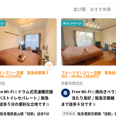
並び順
ーン
キャンペーン
お気
マンスリー京都 阪急桂駅第２
フルーツマンスリー京都 阪急桂
に入
No.1224295)
302・1R(No.1382097)
り登
録
京区
京都市西京区
ree Wi-Fi☆ドラム式洗濯機完備
Free Wi-Fi☆南向きベ
バストイレセパレート♪阪急
当たり良好♪阪急京都線
徒歩５分の便利な立地です☆
まで徒歩６分です☆
阪急電鉄嵐山線「桂駅」徒歩5分
阪急電鉄京都線「桂駅」
アクセス