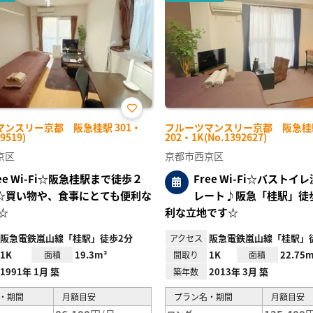
お気
マンスリー京都 阪急桂駅 301・
フルーツマンスリー京都 阪急桂
に入
9519)
202・1K(No.1392627)
り登
録
京区
京都市西京区
ree Wi-Fi☆阪急桂駅まで徒歩２
Free Wi-Fi☆バストイ
☆買い物や、食事にとても便利な
レート♪阪急「桂駅」徒
☆
利な立地です☆
阪急電鉄嵐山線「桂駅」徒歩2分
阪急電鉄嵐山線「桂駅」
アクセス
1K
19.3m²
1K
22.75m
面積
間取り
面積
1991年 1月 築
2013年 3月 築
築年数
・期間
月額目安
プラン名・期間
月額目安