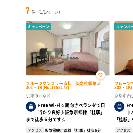
7
件（1/1ページ）
キャンペーン
キャンペ
お気
フルーツマンスリー京都 阪急桂駅第３
フルーツ
に入
301・1R(No.1152173)
302・1K(
り登
録
京都市西京区
京都市西
Free Wi-Fi☆南向きベランダで日
F
当たり良好♪阪急京都線「桂駅」
♪
まで徒歩６分です☆
「桂駅」
阪急電鉄京都線「桂駅」徒歩6分
アクセス
アクセス