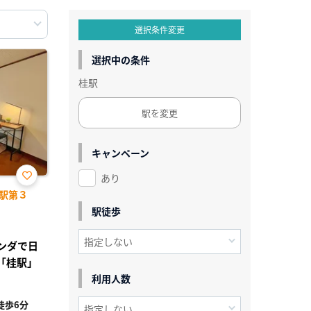
選択条件変更
選択中の条件
桂駅
駅を変更
キャンペーン
あり
お気
駅第３
に入
り登
駅徒歩
録
ランダで日
「桂駅」
利用人数
徒歩6分