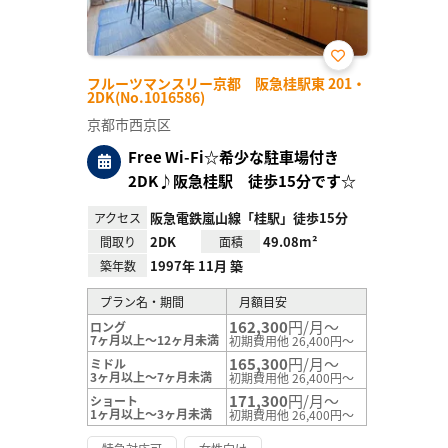
お気
フルーツマンスリー京都 阪急桂駅東 201・
に入
2DK(No.1016586)
り登
録
京都市西京区
Free Wi-Fi☆希少な駐車場付き
2DK♪阪急桂駅 徒歩15分です☆
阪急電鉄嵐山線「桂駅」徒歩15分
アクセス
2DK
49.08m²
間取り
面積
1997年 11月 築
築年数
プラン名・期間
月額目安
162,300
円/月～
ロング
7ヶ月以上～12ヶ月未満
初期費用他 26,400円～
165,300
円/月～
ミドル
3ヶ月以上～7ヶ月未満
初期費用他 26,400円～
171,300
円/月～
ショート
1ヶ月以上～3ヶ月未満
初期費用他 26,400円～