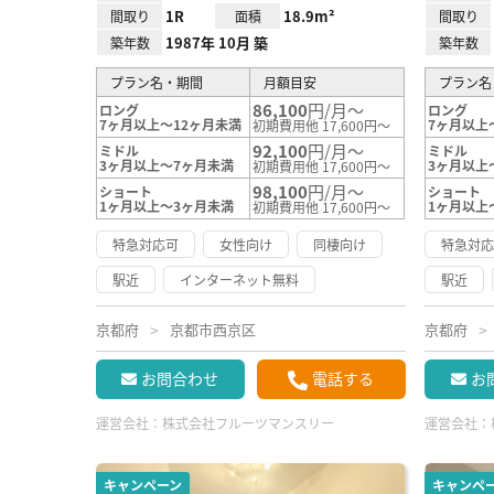
1R
18.9m²
間取り
面積
間取り
1987年 10月 築
築年数
築年数
プラン名・期間
月額目安
プラン名
86,100
円/月～
ロング
ロング
7ヶ月以上～12ヶ月未満
7ヶ月以上
初期費用他 17,600円～
92,100
円/月～
ミドル
ミドル
3ヶ月以上～7ヶ月未満
3ヶ月以上
初期費用他 17,600円～
98,100
円/月～
ショート
ショート
1ヶ月以上～3ヶ月未満
1ヶ月以上
初期費用他 17,600円～
特急対応可
女性向け
同棲向け
特急対
駅近
インターネット無料
駅近
京都府
京都市西京区
京都府
お問合わせ
電話する
お
運営会社：
株式会社フルーツマンスリー
運営会社：
キャンペーン
キャンペ