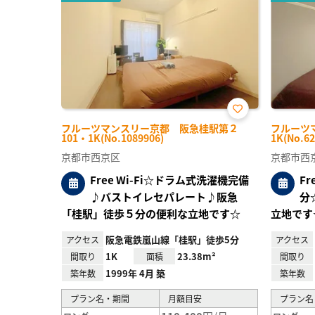
お気
フルーツマンスリー京都 阪急桂駅第２
フルーツ
に入
101・1K(No.1089906)
1K(No.62
り登
録
京都市西京区
京都市西
Free Wi-Fi☆ドラム式洗濯機完備
F
♪バストイレセパレート♪阪急
分
「桂駅」徒歩５分の便利な立地です☆
立地です
阪急電鉄嵐山線「桂駅」徒歩5分
アクセス
アクセス
1K
23.38m²
間取り
面積
間取り
1999年 4月 築
築年数
築年数
プラン名・期間
月額目安
プラン名