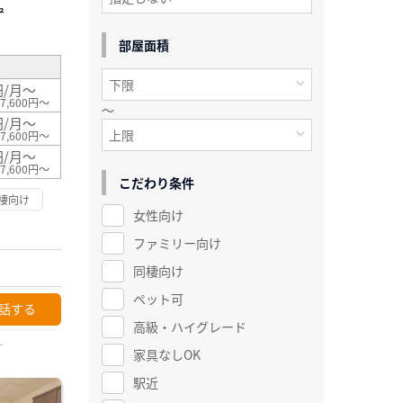
²
部屋面積
円/月～
7,600円～
～
円/月～
7,600円～
円/月～
7,600円～
こだわり条件
棲向け
女性向け
ファミリー向け
同棲向け
ペット可
話する
高級・ハイグレード
ー
家具なしOK
駅近