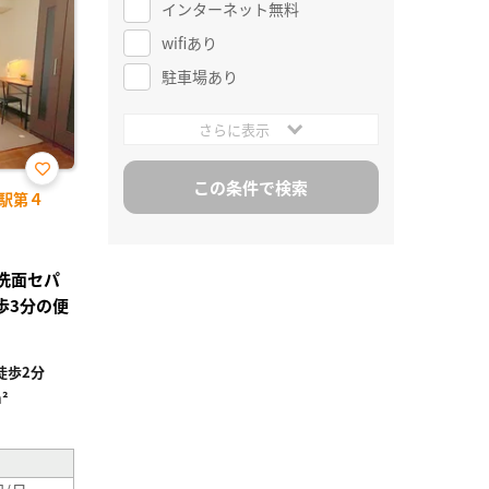
インターネット無料
wifiあり
駐車場あり
さらに表示
お気
駅第４
に入
り登
録
レ洗面セパ
歩3分の便
徒歩2分
²