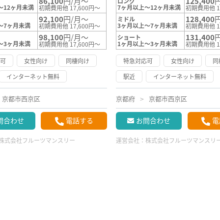
86,100
円/月～
125,400
ロング
～12ヶ月未満
7ヶ月以上～12ヶ月未満
初期費用他 17,600円～
初期費用他 1
92,100
円/月～
128,400
ミドル
～7ヶ月未満
3ヶ月以上～7ヶ月未満
初期費用他 17,600円～
初期費用他 1
98,100
円/月～
131,400
ショート
～3ヶ月未満
1ヶ月以上～3ヶ月未満
初期費用他 17,600円～
初期費用他 1
応可
女性向け
同棲向け
特急対応可
女性向け
同
インターネット無料
駅近
インターネット無料
京都市西京区
京都府
京都市西京区
問合わせ
電話する
お問合わせ
電
株式会社フルーツマンスリー
運営会社：
株式会社フルーツマンスリ