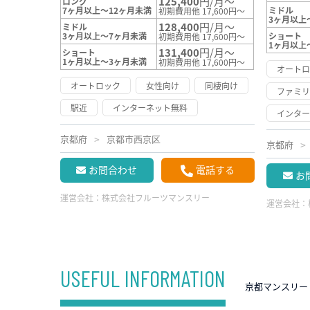
125,400
円/月～
ロング
7ヶ月以上～12ヶ月未満
ミドル
初期費用他 17,600円～
3ヶ月以上
128,400
円/月～
ミドル
3ヶ月以上～7ヶ月未満
ショート
初期費用他 17,600円～
1ヶ月以上
131,400
円/月～
ショート
1ヶ月以上～3ヶ月未満
初期費用他 17,600円～
オート
オートロック
女性向け
同棲向け
ファミ
駅近
インターネット無料
インタ
京都府
京都市西京区
京都府
お問合わせ
電話する
お
運営会社：
株式会社フルーツマンスリー
運営会社：
USEFUL INFORMATION
京都マンスリー