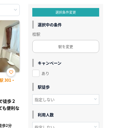
選択条件変更
選択中の条件
桂駅
駅を変更
キャンペーン
あり
お気
 301・
に入
り登
駅徒歩
録
まで徒歩２
ても便利な
利用人数
徒歩2分