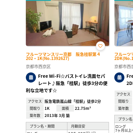
お気
フルーツマンスリー京都 阪急桂駅第４
フルーツ
に入
202・1K(No.1392627)
2DK(No.
り登
録
京都市西京区
京都市西
Free Wi-Fi☆バストイレ洗面セパ
F
レート♪阪急「桂駅」徒歩3分の便
2
利な立地です☆
アクセス
阪急電鉄嵐山線「桂駅」徒歩2分
アクセス
間取り
1K
22.75m²
間取り
面積
築年数
2013年 3月 築
築年数
プラン名
プラン名・期間
月額目安
ロング
7ヶ月以上