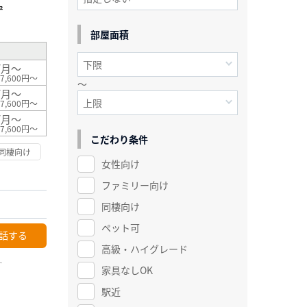
²
部屋面積
/月～
7,600円～
～
/月～
7,600円～
/月～
7,600円～
こだわり条件
同棲向け
女性向け
ファミリー向け
同棲向け
ペット可
話する
高級・ハイグレード
ー
家具なしOK
駅近