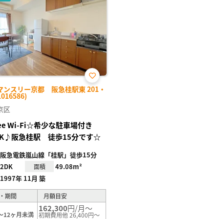
お気
マンスリー京都 阪急桂駅東 201・
に入
1016586)
り登
録
京区
ree Wi-Fi☆希少な駐車場付き
DK♪阪急桂駅 徒歩15分です☆
阪急電鉄嵐山線「桂駅」徒歩15分
2DK
49.08m²
面積
1997年 11月 築
・期間
月額目安
162,300
円/月～
～12ヶ月未満
初期費用他 26,400円～