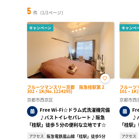
5
件（1/1ページ）
キャンペーン
キャンペ
お気
フルーツマンスリー京都 阪急桂駅第２
フルーツ
に入
302・1K(No.1224295)
101・1K(
り登
録
京都市西京区
京都市西
Free Wi-Fi☆ドラム式洗濯機完備
F
♪バストイレセパレート♪阪急
♪
「桂駅」徒歩５分の便利な立地です☆
「桂駅」
阪急電鉄嵐山線「桂駅」徒歩5分
アクセス
アクセス