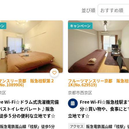
並び順
ーン
キャンペーン
お気
マンスリー京都 阪急桂駅第２
フルーツマンスリー京都 阪急桂駅
に入
No.1089906)
1K(No.629519)
り登
録
京区
京都市西京区
ree Wi-Fi☆ドラム式洗濯機完備
Free Wi-Fi☆阪急桂駅
バストイレセパレート♪阪急
分☆買い物や、食事にと
徒歩５分の便利な立地です☆
立地です☆
阪急電鉄嵐山線「桂駅」徒歩5分
阪急電鉄嵐山線「桂駅」
アクセス