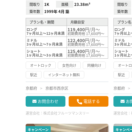
1K
23.38m²
間取り
面積
間取り
1999年 4月 築
築年数
築年数
プラン名・期間
月額目安
プラン名
119,400
円/月～
ロング
ロング
7ヶ月以上～12ヶ月未満
7ヶ月以上
初期費用他 17,600円～
122,400
円/月～
ミドル
ミドル
3ヶ月以上～7ヶ月未満
3ヶ月以上
初期費用他 17,600円～
125,400
円/月～
ショート
ショート
1ヶ月以上～3ヶ月未満
1ヶ月以上
初期費用他 17,600円～
オートロック
女性向け
同棲向け
オート
駅近
インターネット無料
駅近
京都府
京都市西京区
京都府
お問合わせ
電話する
お
運営会社：
株式会社フルーツマンスリー
運営会社：
キャンペーン
キャンペ