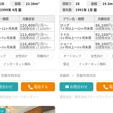
1K
23.38m²
1K
19.3m
面積
間取り
面積
1999年 4月 築
1991年 1月 築
築年数
・期間
月額目安
プラン名・期間
月額目安
110,400
円/月～
86,100
円
ロング
～12ヶ月未満
7ヶ月以上～12ヶ月未満
初期費用他 17,600円～
初期費用他 1
113,400
円/月～
92,100
円
ミドル
～7ヶ月未満
3ヶ月以上～7ヶ月未満
初期費用他 17,600円～
初期費用他 1
116,400
円/月～
98,100
円
ショート
～3ヶ月未満
1ヶ月以上～3ヶ月未満
初期費用他 17,600円～
初期費用他 1
ロック
女性向け
同棲向け
オートロック
女性向け
インターネット無料
駅近
インターネット無料
京都市西京区
京都府
京都市西京区
問合わせ
電話する
お問合わせ
電
株式会社フルーツマンスリー
運営会社：
株式会社フルーツマンスリ
ーン