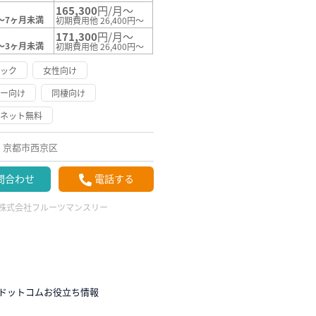
165,300
円/月～
～7ヶ月未満
初期費用他 26,400円～
171,300
円/月～
～3ヶ月未満
初期費用他 26,400円～
ロック
女性向け
リー向け
同棲向け
ーネット無料
京都市西京区
問合わせ
電話する
株式会社フルーツマンスリー
ドットコムお役立ち情報