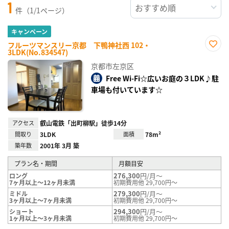
1
件（1/1ページ）
キャンペーン
フルーツマンスリー京都 下鴨神社西 102・
3LDK(No.834547)
お気
に入
京都市左京区
り登
録
Free Wi-Fi☆広いお庭の３LDK♪駐
車場も付いています☆
アクセス
叡山電鉄「出町柳駅」徒歩14分
間取り
3LDK
面積
78m²
築年数
2001年 3月 築
プラン名・期間
月額目安
276,300
円/月～
ロング
7ヶ月以上～12ヶ月未満
初期費用他 29,700円～
279,300
円/月～
ミドル
3ヶ月以上～7ヶ月未満
初期費用他 29,700円～
294,300
円/月～
ショート
1ヶ月以上～3ヶ月未満
初期費用他 29,700円～