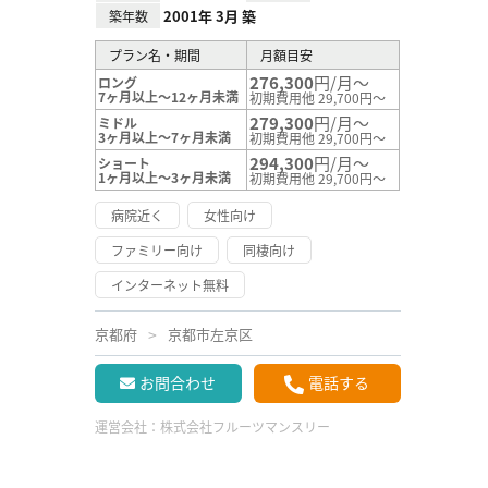
2001年 3月 築
築年数
プラン名・期間
月額目安
276,300
円/月～
ロング
7ヶ月以上～12ヶ月未満
初期費用他 29,700円～
279,300
円/月～
ミドル
3ヶ月以上～7ヶ月未満
初期費用他 29,700円～
294,300
円/月～
ショート
1ヶ月以上～3ヶ月未満
初期費用他 29,700円～
病院近く
女性向け
ファミリー向け
同棲向け
インターネット無料
京都府
京都市左京区
お問合わせ
電話する
運営会社：
株式会社フルーツマンスリー