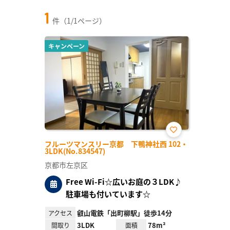
1
件（1/1ページ）
キャンペーン
お気
フルーツマンスリー京都 下鴨神社西 102・
に入
3LDK(No.834547)
り登
録
京都市左京区
Free Wi-Fi☆広いお庭の３LDK♪
駐車場も付いています☆
叡山電鉄「出町柳駅」徒歩14分
アクセス
3LDK
78m²
間取り
面積