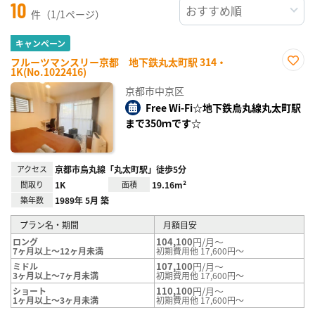
10
件（1/1ページ）
キャンペーン
フルーツマンスリー京都 地下鉄丸太町駅 314・
1K(No.1022416)
お気
に入
京都市中京区
り登
録
Free Wi-Fi☆地下鉄烏丸線丸太町駅
まで350ｍです☆
アクセス
京都市烏丸線「丸太町駅」徒歩5分
間取り
1K
面積
19.16m²
築年数
1989年 5月 築
プラン名・期間
月額目安
104,100
円/月～
ロング
7ヶ月以上～12ヶ月未満
初期費用他 17,600円～
107,100
円/月～
ミドル
3ヶ月以上～7ヶ月未満
初期費用他 17,600円～
110,100
円/月～
ショート
1ヶ月以上～3ヶ月未満
初期費用他 17,600円～