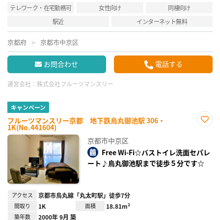
テレワーク・在宅勤務可
女性向け
同棲向け
駅近
インターネット無料
京都府
京都市中京区
お問合わせ
電話する
運営会社：
株式会社フルーツマンスリー
キャンペーン
フルーツマンスリー京都 地下鉄烏丸御池駅 306・
1K(No.441604)
お気
に入
京都市中京区
り登
録
Free Wi-Fi☆バストイレ洗面セパレ
ート♪烏丸御池駅まで徒歩５分です☆
アクセス
京都市烏丸線「丸太町駅」徒歩7分
間取り
1K
面積
18.81m²
築年数
2000年 9月 築