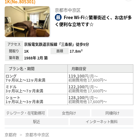
1K(No.805301)
お気
に入
京都市中京区
り登
録
Free Wi-Fi☆繁華街近く、お店が多
く便利な立地です☆
アクセス
京阪電気鉄道京阪線「三条駅」徒歩9分
間取り
1K
面積
17.8m²
築年数
1988年 2月 築
プラン名・期間
月額目安
119,100
円/月～
ロング
7ヶ月以上～12ヶ月未満
初期費用他 17,600円～
122,100
円/月～
ミドル
3ヶ月以上～7ヶ月未満
初期費用他 17,600円～
128,100
円/月～
ショート
1ヶ月以上～3ヶ月未満
初期費用他 17,600円～
テレワーク・在宅勤務可
女性向け
同棲向け
駅近
インターネット無料
京都府
京都市中京区