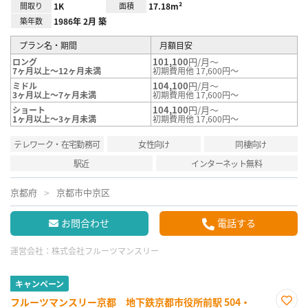
間取り
1K
面積
17.18m²
築年数
1986年 2月 築
プラン名・期間
月額目安
101,100
円/月～
ロング
7ヶ月以上～12ヶ月未満
初期費用他 17,600円～
104,100
円/月～
ミドル
3ヶ月以上～7ヶ月未満
初期費用他 17,600円～
104,100
円/月～
ショート
1ヶ月以上～3ヶ月未満
初期費用他 17,600円～
テレワーク・在宅勤務可
女性向け
同棲向け
駅近
インターネット無料
京都府
京都市中京区
お問合わせ
電話する
運営会社：
株式会社フルーツマンスリー
キャンペーン
フルーツマンスリー京都 地下鉄京都市役所前駅 504・