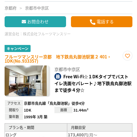
京都府
京都市中京区
お問合わせ
電話する
運営会社：
株式会社フルーツマンスリー
キャンペーン
フルーツマンスリー京都 地下鉄烏丸御池駅第２ 401・
1DK(No.933357)
お気
に入
京都市中京区
り登
録
Free Wi-Fi☆１DKタイプでバスト
イレ洗面セパレート♪地下鉄烏丸御池駅
まで徒歩４分☆
アクセス
京都市烏丸線「烏丸御池駅」徒歩4分
間取り
1DK
面積
31.44m²
築年数
1999年 3月 築
プラン名・期間
月額目安
173,400
円/月～
ロング