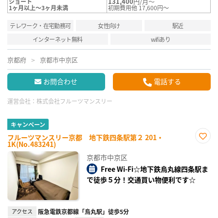
131,400
円/月～
ショート
1ヶ月以上～3ヶ月未満
初期費用他 17,600円～
テレワーク・在宅勤務可
女性向け
駅近
インターネット無料
wifiあり
京都府
京都市中京区
お問合わせ
電話する
運営会社：
株式会社フルーツマンスリー
キャンペーン
フルーツマンスリー京都 地下鉄四条駅第２ 201・
1K(No.483241)
お気
に入
京都市中京区
り登
録
Free Wi-Fi☆地下鉄烏丸線四条駅ま
で徒歩５分！交通買い物便利です☆
アクセス
阪急電鉄京都線「烏丸駅」徒歩5分