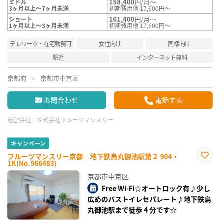
158,400
円/月～
ミドル
3ヶ月以上～7ヶ月未満
初期費用他 17,600円～
161,400
円/月～
ショート
1ヶ月以上～3ヶ月未満
初期費用他 17,600円～
テレワーク・在宅勤務可
女性向け
同棲向け
駅近
インターネット無料
京都府
京都市中京区
お問合わせ
電話する
運営会社：
株式会社フルーツマンスリー
キャンペーン
フルーツマンスリー京都 地下鉄烏丸御池駅第２ 904・
1K(No.966483)
お気
に入
京都市中京区
り登
録
Free Wi-Fi☆オートロック有♪少し
広めのバストイレセパレート♪地下鉄烏
丸御池駅まで徒歩４分です☆