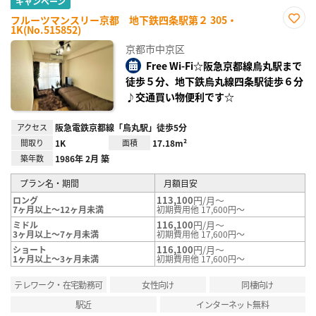
キャンペーン
フルーツマンスリー京都 地下鉄四条駅第２ 305・
1K(No.515852)
お気
に入
京都市中京区
り登
録
Free Wi-Fi☆阪急京都線烏丸駅まで
徒歩５分、地下鉄烏丸線四条駅徒歩６分
♪交通買い物便利です☆
アクセス
阪急電鉄京都線「烏丸駅」徒歩5分
間取り
1K
面積
17.18m²
築年数
1986年 2月 築
プラン名・期間
月額目安
113,100
円/月～
ロング
7ヶ月以上～12ヶ月未満
初期費用他 17,600円～
116,100
円/月～
ミドル
3ヶ月以上～7ヶ月未満
初期費用他 17,600円～
116,100
円/月～
ショート
1ヶ月以上～3ヶ月未満
初期費用他 17,600円～
テレワーク・在宅勤務可
女性向け
同棲向け
駅近
インターネット無料