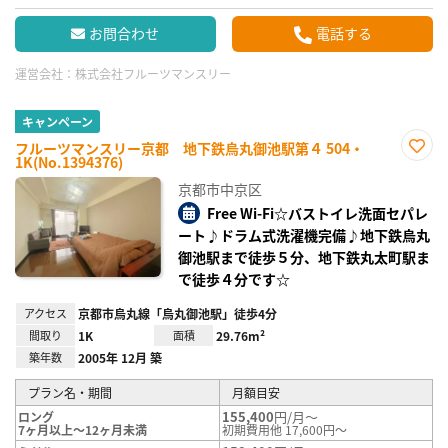
お問合わせ
電話する
運営会社：
株式会社フルーツマンスリー
キャンペーン
フルーツマンスリー京都 地下鉄烏丸御池駅第４ 504・
1K(No.1394376)
お気
に入
京都市中京区
り登
録
Free Wi-Fi☆バストイレ洗面セパレ
ート♪ドラム式洗濯機完備♪地下鉄烏丸
御池駅まで徒歩５分、地下鉄丸太町駅ま
で徒歩４分です☆
アクセス
京都市烏丸線「烏丸御池駅」徒歩4分
間取り
1K
面積
29.76m²
築年数
2005年 12月 築
プラン名・期間
月額目安
155,400
円/月～
ロング
7ヶ月以上～12ヶ月未満
初期費用他 17,600円～