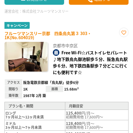
運営会社：
株式会社フルーツマンスリー
キャンペーン
フルーツマンスリー京都 四条烏丸第３ 303・
1K(No.604019)
お気
に入
京都市中京区
り登
録
Free Wi-Fi☆バストイレセパレート
♪地下鉄烏丸御池駅歩５分、阪急烏丸駅
歩６分、地下鉄四条駅歩７分どこに行く
にも便利です☆
アクセス
阪急電鉄京都線「烏丸駅」徒歩6分
間取り
1K
面積
15.68m²
築年数
1987年 2月 築
プラン名・期間
月額目安
125,400
円/月～
ロング
7ヶ月以上～12ヶ月未満
初期費用他 17,600円～
128,400
円/月～
ミドル
3ヶ月以上～7ヶ月未満
初期費用他 17,600円～