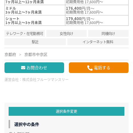
7ヶ月以上～12ヶ月未満
初期費用他 17,600円～
176,400
円/月～
ミドル
3ヶ月以上～7ヶ月未満
初期費用他 17,600円～
179,400
円/月～
ショート
1ヶ月以上～3ヶ月未満
初期費用他 17,600円～
テレワーク・在宅勤務可
女性向け
同棲向け
駅近
インターネット無料
京都府
京都市中京区
お問合わせ
電話する
運営会社：
株式会社フルーツマンスリー
選択条件変更
選択中の条件