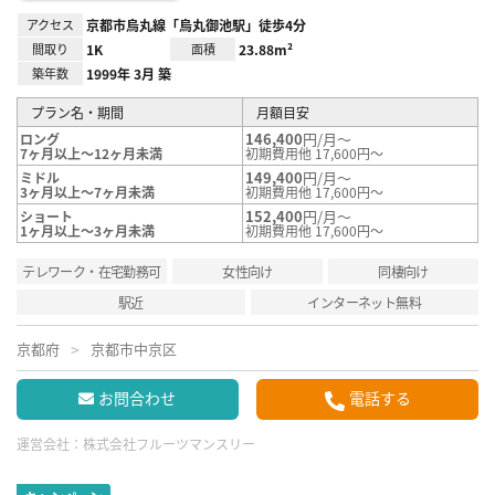
アクセス
京都市烏丸線「烏丸御池駅」徒歩4分
間取り
1K
面積
23.88m²
築年数
1999年 3月 築
プラン名・期間
月額目安
146,400
円/月～
ロング
7ヶ月以上～12ヶ月未満
初期費用他 17,600円～
149,400
円/月～
ミドル
3ヶ月以上～7ヶ月未満
初期費用他 17,600円～
152,400
円/月～
ショート
1ヶ月以上～3ヶ月未満
初期費用他 17,600円～
テレワーク・在宅勤務可
女性向け
同棲向け
駅近
インターネット無料
京都府
京都市中京区
お問合わせ
電話する
運営会社：
株式会社フルーツマンスリー