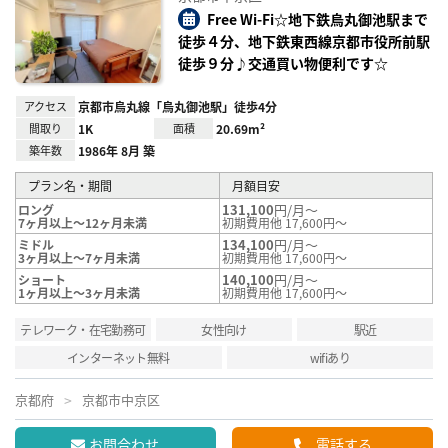
り登
録
Free Wi-Fi☆地下鉄烏丸御池駅まで
徒歩４分、地下鉄東西線京都市役所前駅
徒歩９分♪交通買い物便利です☆
アクセス
京都市烏丸線「烏丸御池駅」徒歩4分
間取り
1K
面積
20.69m²
築年数
1986年 8月 築
プラン名・期間
月額目安
131,100
円/月～
ロング
7ヶ月以上～12ヶ月未満
初期費用他 17,600円～
134,100
円/月～
ミドル
3ヶ月以上～7ヶ月未満
初期費用他 17,600円～
140,100
円/月～
ショート
1ヶ月以上～3ヶ月未満
初期費用他 17,600円～
テレワーク・在宅勤務可
女性向け
駅近
インターネット無料
wifiあり
京都府
京都市中京区
お問合わせ
電話する