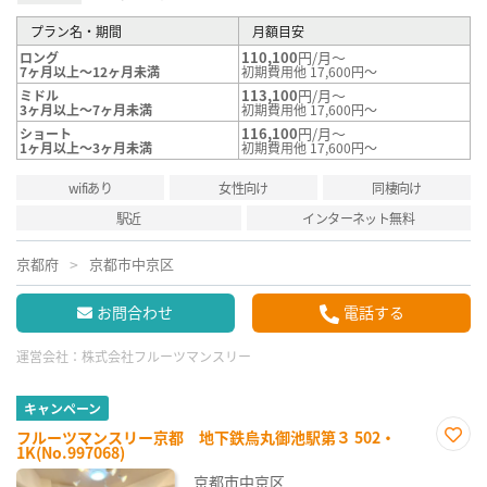
プラン名・期間
月額目安
110,100
円/月～
ロング
7ヶ月以上～12ヶ月未満
初期費用他 17,600円～
113,100
円/月～
ミドル
3ヶ月以上～7ヶ月未満
初期費用他 17,600円～
116,100
円/月～
ショート
1ヶ月以上～3ヶ月未満
初期費用他 17,600円～
wifiあり
女性向け
同棲向け
駅近
インターネット無料
京都府
京都市中京区
お問合わせ
電話する
運営会社：
株式会社フルーツマンスリー
キャンペーン
フルーツマンスリー京都 地下鉄烏丸御池駅第３ 502・
1K(No.997068)
お気
に入
京都市中京区