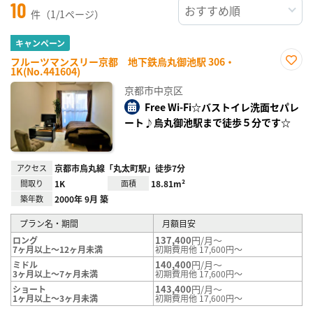
10
件（1/1ページ）
キャンペーン
フルーツマンスリー京都 地下鉄烏丸御池駅 306・
1K(No.441604)
お気
に入
京都市中京区
り登
録
Free Wi-Fi☆バストイレ洗面セパレ
ート♪烏丸御池駅まで徒歩５分です☆
アクセス
京都市烏丸線「丸太町駅」徒歩7分
間取り
1K
面積
18.81m²
築年数
2000年 9月 築
プラン名・期間
月額目安
137,400
円/月～
ロング
7ヶ月以上～12ヶ月未満
初期費用他 17,600円～
140,400
円/月～
ミドル
3ヶ月以上～7ヶ月未満
初期費用他 17,600円～
143,400
円/月～
ショート
1ヶ月以上～3ヶ月未満
初期費用他 17,600円～