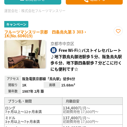
運営会社：
株式会社フルーツマンスリー
キャンペーン
フルーツマンスリー京都 四条烏丸第３ 303・
1K(No.604019)
お気
に入
京都市中京区
り登
録
Free Wi-Fi☆バストイレセパレート
♪地下鉄烏丸御池駅歩５分、阪急烏丸駅
歩６分、地下鉄四条駅歩７分どこに行く
にも便利です☆
アクセス
阪急電鉄京都線「烏丸駅」徒歩6分
間取り
1K
面積
15.68m²
築年数
1987年 2月 築
プラン名・期間
月額目安
134,400
円/月～
ロング
7ヶ月以上～12ヶ月未満
初期費用他 17,600円～
137,400
円/月～
ミドル
3ヶ月以上～7ヶ月未満
初期費用他 17,600円～