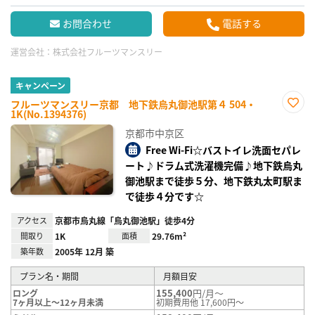
お問合わせ
電話する
運営会社：
株式会社フルーツマンスリー
キャンペーン
フルーツマンスリー京都 地下鉄烏丸御池駅第４ 504・
1K(No.1394376)
お気
に入
京都市中京区
り登
録
Free Wi-Fi☆バストイレ洗面セパレ
ート♪ドラム式洗濯機完備♪地下鉄烏丸
御池駅まで徒歩５分、地下鉄丸太町駅ま
で徒歩４分です☆
アクセス
京都市烏丸線「烏丸御池駅」徒歩4分
間取り
1K
面積
29.76m²
築年数
2005年 12月 築
プラン名・期間
月額目安
155,400
円/月～
ロング
7ヶ月以上～12ヶ月未満
初期費用他 17,600円～