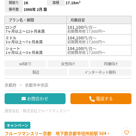
間取り
1K
面積
17.18m²
築年数
1986年 2月 築
プラン名・期間
月額目安
101,100
円/月～
ロング
7ヶ月以上～12ヶ月未満
初期費用他 17,600円～
104,100
円/月～
ミドル
3ヶ月以上～7ヶ月未満
初期費用他 17,600円～
104,100
円/月～
ショート
1ヶ月以上～3ヶ月未満
初期費用他 17,600円～
wifiあり
女性向け
同棲向け
駅近
インターネット無料
京都府
京都市中京区
お問合わせ
電話する
運営会社：
株式会社フルーツマンスリー
キャンペーン
フルーツマンスリー京都 地下鉄京都市役所前駅 504・