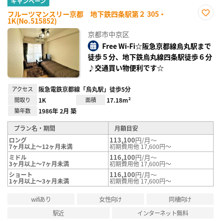
キャンペーン
フルーツマンスリー京都 地下鉄四条駅第２ 305・
1K(No.515852)
お気
に入
京都市中京区
り登
録
Free Wi-Fi☆阪急京都線烏丸駅まで
徒歩５分、地下鉄烏丸線四条駅徒歩６分
♪交通買い物便利です☆
アクセス
阪急電鉄京都線「烏丸駅」徒歩5分
間取り
1K
面積
17.18m²
築年数
1986年 2月 築
プラン名・期間
月額目安
113,100
円/月～
ロング
7ヶ月以上～12ヶ月未満
初期費用他 17,600円～
116,100
円/月～
ミドル
3ヶ月以上～7ヶ月未満
初期費用他 17,600円～
116,100
円/月～
ショート
1ヶ月以上～3ヶ月未満
初期費用他 17,600円～
wifiあり
女性向け
同棲向け
駅近
インターネット無料