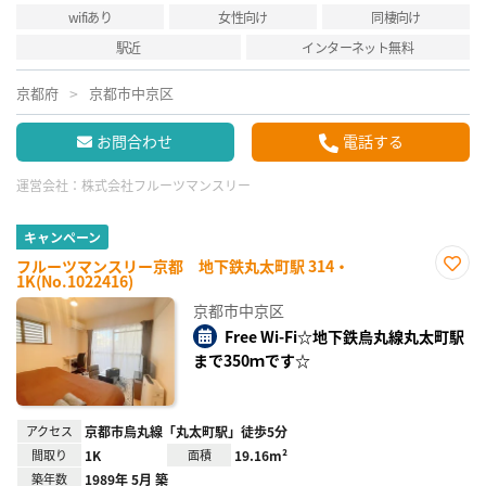
wifiあり
女性向け
同棲向け
駅近
インターネット無料
京都府
京都市中京区
お問合わせ
電話する
運営会社：
株式会社フルーツマンスリー
キャンペーン
フルーツマンスリー京都 地下鉄丸太町駅 314・
1K(No.1022416)
お気
に入
京都市中京区
り登
録
Free Wi-Fi☆地下鉄烏丸線丸太町駅
まで350ｍです☆
アクセス
京都市烏丸線「丸太町駅」徒歩5分
間取り
1K
面積
19.16m²
築年数
1989年 5月 築