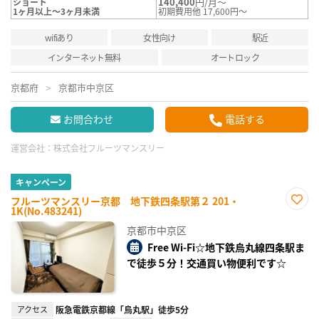
140,400
円/月～
ショート
1ヶ月以上～3ヶ月未満
初期費用他 17,600円～
wifiあり
女性向け
駅近
インターネット無料
オートロック
京都府
京都市中京区
お問合わせ
電話する
運営会社：
株式会社フルーツマンスリー
キャンペーン
フルーツマンスリー京都 地下鉄四条駅第２ 201・
1K(No.483241)
お気
に入
京都市中京区
り登
録
Free Wi-Fi☆地下鉄烏丸線四条駅ま
で徒歩５分！交通買い物便利です☆
アクセス
阪急電鉄京都線「烏丸駅」徒歩5分