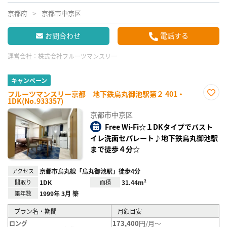
京都府
京都市中京区
お問合わせ
電話する
運営会社：
株式会社フルーツマンスリー
キャンペーン
フルーツマンスリー京都 地下鉄烏丸御池駅第２ 401・
1DK(No.933357)
お気
に入
京都市中京区
り登
録
Free Wi-Fi☆１DKタイプでバスト
イレ洗面セパレート♪地下鉄烏丸御池駅
まで徒歩４分☆
アクセス
京都市烏丸線「烏丸御池駅」徒歩4分
間取り
1DK
面積
31.44m²
築年数
1999年 3月 築
プラン名・期間
月額目安
173,400
円/月～
ロング