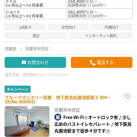
158,400
円/月～
ミドル
3ヶ月以上～7ヶ月未満
初期費用他 17,600円～
161,400
円/月～
ショート
1ヶ月以上～3ヶ月未満
初期費用他 17,600円～
wifiあり
女性向け
同棲向け
駅近
インターネット無料
京都府
京都市中京区
お問合わせ
電話する
運営会社：
株式会社フルーツマンスリー
キャンペーン
フルーツマンスリー京都 地下鉄烏丸御池駅第２ 904・
1K(No.966483)
お気
に入
京都市中京区
り登
録
Free Wi-Fi☆オートロック有♪少し
広めのバストイレセパレート♪地下鉄烏
丸御池駅まで徒歩４分です☆