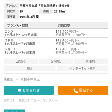
アクセス
京都市烏丸線「烏丸御池駅」徒歩4分
間取り
1K
面積
23.88m²
築年数
1999年 3月 築
プラン名・期間
月額目安
146,400
円/月～
ロング
7ヶ月以上～12ヶ月未満
初期費用他 17,600円～
149,400
円/月～
ミドル
3ヶ月以上～7ヶ月未満
初期費用他 17,600円～
152,400
円/月～
ショート
1ヶ月以上～3ヶ月未満
初期費用他 17,600円～
wifiあり
女性向け
同棲向け
駅近
インターネット無料
京都府
京都市中京区
お問合わせ
電話する
運営会社：
株式会社フルーツマンスリー