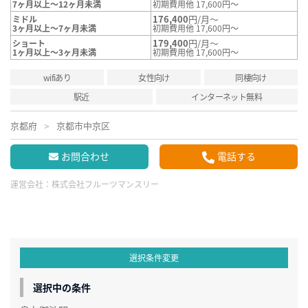
7ヶ月以上～12ヶ月未満
初期費用他 17,600円～
176,400
円/月～
ミドル
3ヶ月以上～7ヶ月未満
初期費用他 17,600円～
179,400
円/月～
ショート
1ヶ月以上～3ヶ月未満
初期費用他 17,600円～
wifiあり
女性向け
同棲向け
駅近
インターネット無料
京都府
京都市中京区
お問合わせ
電話する
運営会社：
株式会社フルーツマンスリー
選択条件変更
選択中の条件