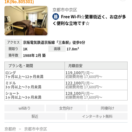
1K(No.805301)
お気
に入
京都市中京区
り登
録
Free Wi-Fi☆繁華街近く、お店が多
く便利な立地です☆
アクセス
京阪電気鉄道京阪線「三条駅」徒歩9分
間取り
1K
面積
17.8m²
築年数
1988年 2月 築
プラン名・期間
月額目安
119,100
円/月～
ロング
7ヶ月以上～12ヶ月未満
初期費用他 17,600円～
122,100
円/月～
ミドル
3ヶ月以上～7ヶ月未満
初期費用他 17,600円～
128,100
円/月～
ショート
1ヶ月以上～3ヶ月未満
初期費用他 17,600円～
wifiあり
女性向け
同棲向け
駅近
インターネット無料
京都府
京都市中京区