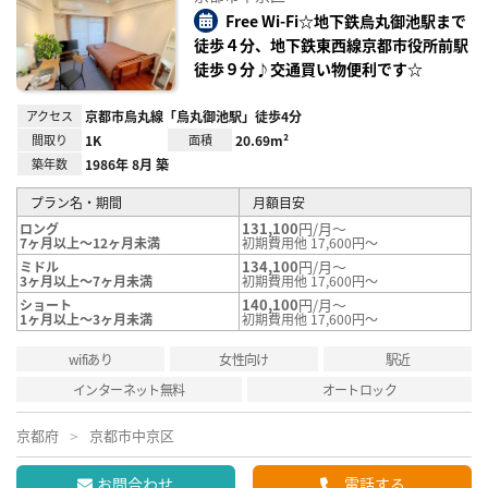
り登
録
Free Wi-Fi☆地下鉄烏丸御池駅まで
徒歩４分、地下鉄東西線京都市役所前駅
徒歩９分♪交通買い物便利です☆
アクセス
京都市烏丸線「烏丸御池駅」徒歩4分
間取り
1K
面積
20.69m²
築年数
1986年 8月 築
プラン名・期間
月額目安
131,100
円/月～
ロング
7ヶ月以上～12ヶ月未満
初期費用他 17,600円～
134,100
円/月～
ミドル
3ヶ月以上～7ヶ月未満
初期費用他 17,600円～
140,100
円/月～
ショート
1ヶ月以上～3ヶ月未満
初期費用他 17,600円～
wifiあり
女性向け
駅近
インターネット無料
オートロック
京都府
京都市中京区
お問合わせ
電話する