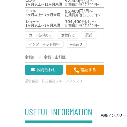
92,400
円/月～
ロング
7ヶ月以上～12ヶ月未満
初期費用他 17,600円～
95,400
円/月～
ミドル
3ヶ月以上～7ヶ月未満
初期費用他 17,600円～
104,400
円/月～
ショート
1ヶ月以上～3ヶ月未満
初期費用他 17,600円～
カード決済OK
女性向け
駅近
インターネット無料
wifiあり
京都府
京都市山科区
お問合わせ
電話する
運営会社：
株式会社フルーツマンスリー
USEFUL INFORMATION
京都マンスリー