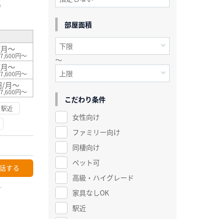
²
部屋面積
/月～
7,600円～
～
/月～
7,600円～
円/月～
7,600円～
こだわり条件
駅近
女性向け
ファミリー向け
同棲向け
ペット可
話する
高級・ハイグレード
ー
家具なしOK
駅近