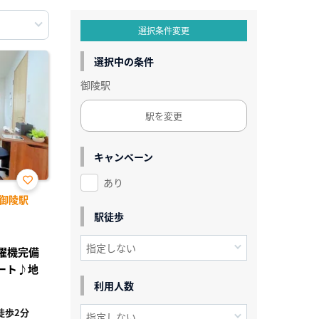
選択条件変更
選択中の条件
御陵駅
駅を変更
キャンペーン
あり
お気
御陵駅
に入
り登
駅徒歩
録
洗濯機完備
ート♪地
利用人数
徒歩2分