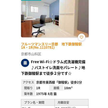
お気
フルーツマンスリー京都 地下鉄御陵駅
に入
1A・1R(No.1110781)
り登
録
京都市山科区
Free Wi-Fi☆ドラム式洗濯機完備
♪バストイレ洗面セパレート♪地
下鉄御陵駅まで徒歩２分です☆
京都市東西線「御陵駅」徒歩2分
アクセス
1R
18m²
間取り
面積
1975年 8月 築
築年数
プラン名・期間
月額目安