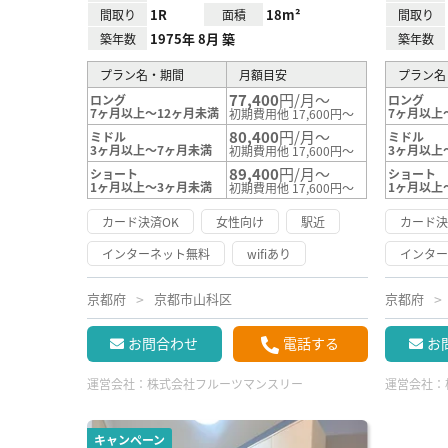
1R
18m²
間取り
面積
間取り
1975年 8月 築
築年数
築年数
プラン名・期間
月額目安
プラン名
77,400
円/月～
ロング
ロング
7ヶ月以上～12ヶ月未満
7ヶ月以上
初期費用他 17,600円～
80,400
円/月～
ミドル
ミドル
3ヶ月以上～7ヶ月未満
3ヶ月以上
初期費用他 17,600円～
89,400
円/月～
ショート
ショート
1ヶ月以上～3ヶ月未満
1ヶ月以上
初期費用他 17,600円～
カード決済OK
女性向け
駅近
カード決
インターネット無料
wifiあり
インタ
京都府
京都市山科区
京都府
お問合わせ
電話する
お
運営会社：
株式会社フルーツマンスリー
運営会社：
キャンペーン