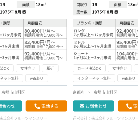
1R
18m²
1R
18m
面積
間取り
面積
1975年 8月 築
1975年 8月 築
築年数
・期間
月額目安
プラン名・期間
月額目安
80,400
円/月～
92,400
円
ロング
～12ヶ月未満
7ヶ月以上～12ヶ月未満
初期費用他 17,600円～
初期費用他 1
83,400
円/月～
95,400
円
ミドル
～7ヶ月未満
3ヶ月以上～7ヶ月未満
初期費用他 17,600円～
初期費用他 1
92,400
円/月～
104,400
ショート
～3ヶ月未満
1ヶ月以上～3ヶ月未満
初期費用他 17,600円～
初期費用他 1
済OK
女性向け
駅近
カード決済OK
女性向け
ーネット無料
wifiあり
インターネット無料
wifiあり
京都市山科区
京都府
京都市山科区
問合わせ
電話する
お問合わせ
電
株式会社フルーツマンスリー
運営会社：
株式会社フルーツマンスリ