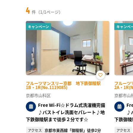
4
件（1/1ページ）
キャンペーン
キャンペ
お気
フルーツマンスリー京都 地下鉄御陵駅
フルーツ
に入
1B・1R(No.1119085)
2A・1R(N
り登
録
京都市山科区
京都市山
Free Wi-Fi☆ドラム式洗濯機完備
F
♪バストイレ洗面セパレート♪地
♪
下鉄御陵駅まで徒歩２分です☆
下鉄御陵
京都市東西線「御陵駅」徒歩2分
アクセス
アクセス