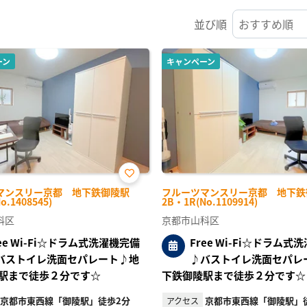
並び順
ーン
キャンペーン
お気
マンスリー京都 地下鉄御陵駅
フルーツマンスリー京都 地下鉄
に入
o.1408545)
2B・1R(No.1109914)
り登
録
科区
京都市山科区
ree Wi-Fi☆ドラム式洗濯機完備
Free Wi-Fi☆ドラム式
バストイレ洗面セパレート♪地
♪バストイレ洗面セパレ
駅まで徒歩２分です☆
下鉄御陵駅まで徒歩２分です☆
京都市東西線「御陵駅」徒歩2分
京都市東西線「御陵駅」
アクセス