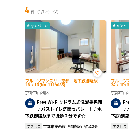
4
件（1/1ページ）
キャンペーン
キャンペ
お気
フルーツマンスリー京都 地下鉄御陵駅
フルーツ
に入
1B・1R(No.1119085)
2A・1R(N
り登
録
京都市山科区
京都市山
Free Wi-Fi☆ドラム式洗濯機完備
F
♪バストイレ洗面セパレート♪地
♪
下鉄御陵駅まで徒歩２分です☆
下鉄御陵
京都市東西線「御陵駅」徒歩2分
アクセス
アクセス