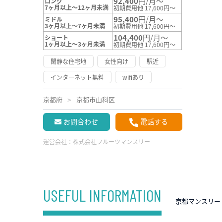
92,400
円/月～
ロング
7ヶ月以上～12ヶ月未満
初期費用他 17,600円～
95,400
円/月～
ミドル
3ヶ月以上～7ヶ月未満
初期費用他 17,600円～
104,400
円/月～
ショート
1ヶ月以上～3ヶ月未満
初期費用他 17,600円～
閑静な住宅地
女性向け
駅近
インターネット無料
wifiあり
京都府
京都市山科区
お問合わせ
電話する
運営会社：
株式会社フルーツマンスリー
USEFUL INFORMATION
京都マンスリー