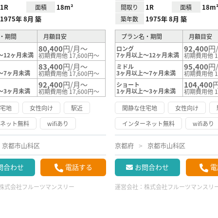
1R
18m²
1R
18m
面積
間取り
面積
1975年 8月 築
1975年 8月 築
築年数
・期間
月額目安
プラン名・期間
月額目安
80,400
円/月～
92,400
円
ロング
～12ヶ月未満
7ヶ月以上～12ヶ月未満
初期費用他 17,600円～
初期費用他 1
83,400
円/月～
95,400
円
ミドル
～7ヶ月未満
3ヶ月以上～7ヶ月未満
初期費用他 17,600円～
初期費用他 1
92,400
円/月～
104,400
ショート
～3ヶ月未満
1ヶ月以上～3ヶ月未満
初期費用他 17,600円～
初期費用他 1
住宅地
女性向け
駅近
閑静な住宅地
女性向け
ーネット無料
wifiあり
インターネット無料
wifiあり
京都市山科区
京都府
京都市山科区
問合わせ
電話する
お問合わせ
電
株式会社フルーツマンスリー
運営会社：
株式会社フルーツマンスリ