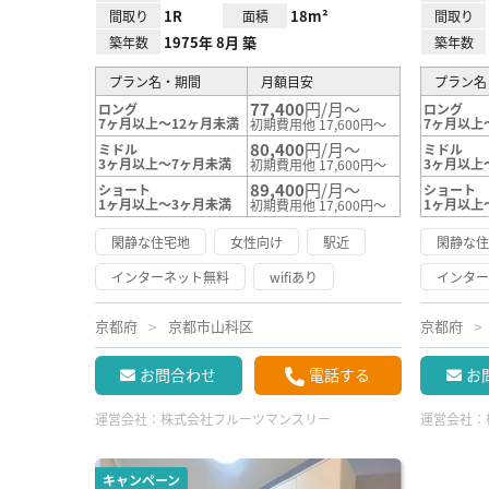
1R
18m²
間取り
面積
間取り
1975年 8月 築
築年数
築年数
プラン名・期間
月額目安
プラン名
77,400
円/月～
ロング
ロング
7ヶ月以上～12ヶ月未満
7ヶ月以上
初期費用他 17,600円～
80,400
円/月～
ミドル
ミドル
3ヶ月以上～7ヶ月未満
3ヶ月以上
初期費用他 17,600円～
89,400
円/月～
ショート
ショート
1ヶ月以上～3ヶ月未満
1ヶ月以上
初期費用他 17,600円～
閑静な住宅地
女性向け
駅近
閑静な
インターネット無料
wifiあり
インタ
京都府
京都市山科区
京都府
お問合わせ
電話する
お
運営会社：
株式会社フルーツマンスリー
運営会社：
キャンペーン