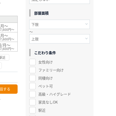
²
部屋面積
/月～
7,600円～
～
/月～
7,600円～
円/月～
7,600円～
こだわり条件
駅近
女性向け
ファミリー向け
同棲向け
ペット可
話する
高級・ハイグレード
ー
家具なしOK
駅近