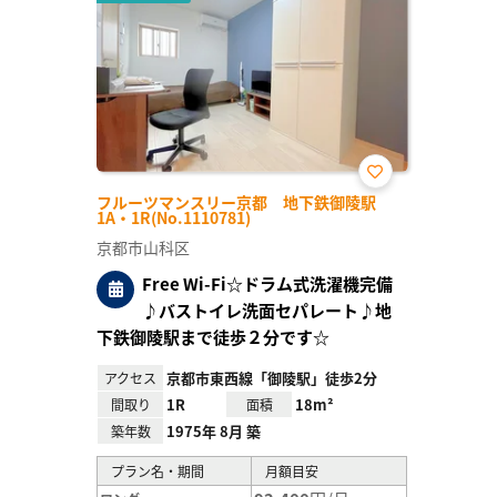
お気
フルーツマンスリー京都 地下鉄御陵駅
に入
1A・1R(No.1110781)
り登
録
京都市山科区
Free Wi-Fi☆ドラム式洗濯機完備
♪バストイレ洗面セパレート♪地
下鉄御陵駅まで徒歩２分です☆
京都市東西線「御陵駅」徒歩2分
アクセス
1R
18m²
間取り
面積
1975年 8月 築
築年数
プラン名・期間
月額目安