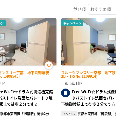
並び順
ーン
キャンペーン
お気
マンスリー京都 地下鉄御陵駅
フルーツマンスリー京都 地下鉄
に入
o.1408545)
2B・1R(No.1109914)
り登
録
科区
京都市山科区
ree Wi-Fi☆ドラム式洗濯機完備
Free Wi-Fi☆ドラム式
バストイレ洗面セパレート♪地
♪バストイレ洗面セパレ
駅まで徒歩２分です☆
下鉄御陵駅まで徒歩２分です☆
京都市東西線「御陵駅」徒歩2分
京都市東西線「御陵駅」
アクセス