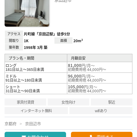
に入
り登
録
アクセス
片町線「京田辺駅」徒歩5分
間取り
1K
面積
20m²
築年数
1998年 3月 築
プラン名・期間
月額目安
81,000
円/月～
ロング
181日以上～365日未満
初期費用他 44,000円～
96,000
円/月～
ミドル
91日以上～180日未満
初期費用他 44,000円～
105,000
円/月～
ショート
31日以上～90日未満
初期費用他 44,000円～
家具付賃貸
女性向け
駅近
インターネット無料
wifiあり
京都府
京田辺市
お問合わせ
電話する