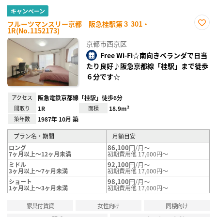
キャンペーン
フルーツマンスリー京都 阪急桂駅第３ 301・
1R(No.1152173)
お気
に入
京都市西京区
り登
録
Free Wi-Fi☆南向きベランダで日当
たり良好♪阪急京都線「桂駅」まで徒歩
６分です☆
アクセス
阪急電鉄京都線「桂駅」徒歩6分
間取り
1R
面積
18.9m²
築年数
1987年 10月 築
プラン名・期間
月額目安
86,100
円/月～
ロング
7ヶ月以上～12ヶ月未満
初期費用他 17,600円～
92,100
円/月～
ミドル
3ヶ月以上～7ヶ月未満
初期費用他 17,600円～
98,100
円/月～
ショート
1ヶ月以上～3ヶ月未満
初期費用他 17,600円～
家具付賃貸
女性向け
同棲向け