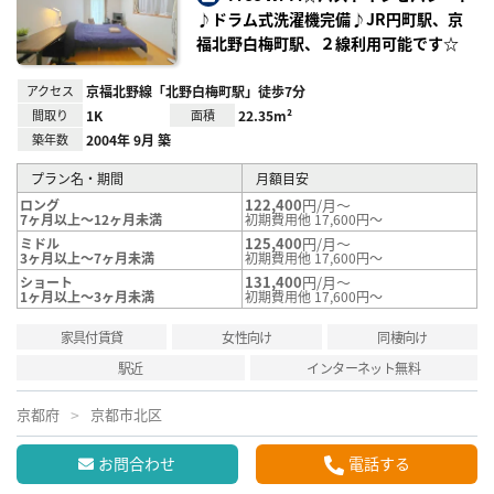
♪ドラム式洗濯機完備♪JR円町駅、京
福北野白梅町駅、２線利用可能です☆
アクセス
京福北野線「北野白梅町駅」徒歩7分
間取り
1K
面積
22.35m²
築年数
2004年 9月 築
プラン名・期間
月額目安
122,400
円/月～
ロング
7ヶ月以上～12ヶ月未満
初期費用他 17,600円～
125,400
円/月～
ミドル
3ヶ月以上～7ヶ月未満
初期費用他 17,600円～
131,400
円/月～
ショート
1ヶ月以上～3ヶ月未満
初期費用他 17,600円～
家具付賃貸
女性向け
同棲向け
駅近
インターネット無料
京都府
京都市北区
お問合わせ
電話する