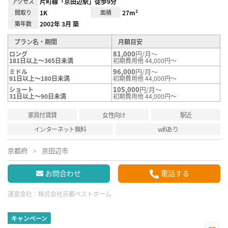
アクセス
片町線「京田辺駅」徒歩9分
間取り
1K
面積
27m²
築年数
2002年 3月 築
プラン名・期間
月額目安
81,000
円/月～
ロング
181日以上～365日未満
初期費用他 44,000円～
96,000
円/月～
ミドル
91日以上～180日未満
初期費用他 44,000円～
105,000
円/月～
ショート
31日以上～90日未満
初期費用他 44,000円～
家具付賃貸
女性向け
駅近
インターネット無料
wifiあり
京都府
京田辺市
お問合わせ
電話する
運営会社：
株式会社京都ベストホーム
キャンペーン