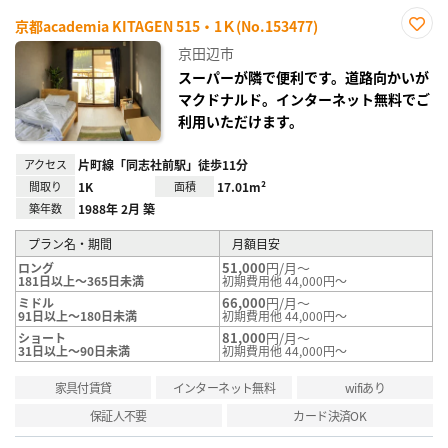
京都academia KITAGEN 515・1Ｋ(No.153477)
お気
京田辺市
に入
り登
スーパーが隣で便利です。道路向かいが
録
マクドナルド。インターネット無料でご
利用いただけます。
アクセス
片町線「同志社前駅」徒歩11分
間取り
1K
面積
17.01m²
築年数
1988年 2月 築
プラン名・期間
月額目安
51,000
円/月～
ロング
181日以上～365日未満
初期費用他 44,000円～
66,000
円/月～
ミドル
91日以上～180日未満
初期費用他 44,000円～
81,000
円/月～
ショート
31日以上～90日未満
初期費用他 44,000円～
家具付賃貸
インターネット無料
wifiあり
保証人不要
カード決済OK