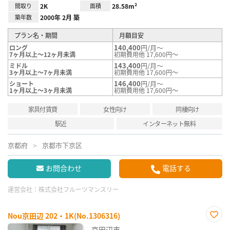
間取り
2K
面積
28.58m²
築年数
2000年 2月 築
プラン名・期間
月額目安
140,400
円/月～
ロング
7ヶ月以上～12ヶ月未満
初期費用他 17,600円～
143,400
円/月～
ミドル
3ヶ月以上～7ヶ月未満
初期費用他 17,600円～
146,400
円/月～
ショート
1ヶ月以上～3ヶ月未満
初期費用他 17,600円～
家具付賃貸
女性向け
同棲向け
駅近
インターネット無料
京都府
京都市下京区
お問合わせ
電話する
運営会社：
株式会社フルーツマンスリー
Nou京田辺 202・1K(No.1306316)
お気
京田辺市