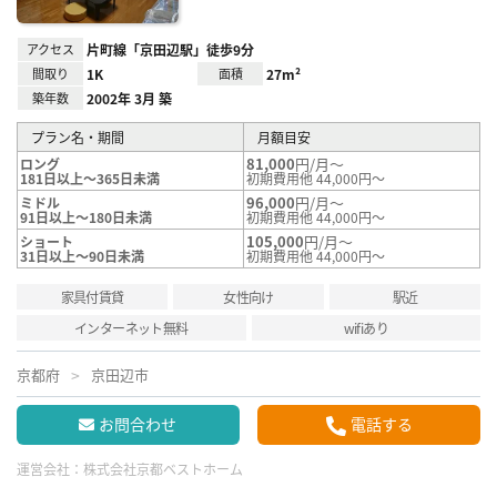
アクセス
片町線「京田辺駅」徒歩9分
間取り
1K
面積
27m²
築年数
2002年 3月 築
プラン名・期間
月額目安
81,000
円/月～
ロング
181日以上～365日未満
初期費用他 44,000円～
96,000
円/月～
ミドル
91日以上～180日未満
初期費用他 44,000円～
105,000
円/月～
ショート
31日以上～90日未満
初期費用他 44,000円～
家具付賃貸
女性向け
駅近
インターネット無料
wifiあり
京都府
京田辺市
お問合わせ
電話する
運営会社：
株式会社京都ベストホーム