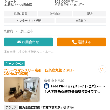
105,000
円/月～
ショート
31日以上～90日未満
初期費用他 44,000円～
家具付賃貸
女性向け
駅近
インターネット無料
wifiあり
京都府
京田辺市
お問合わせ
電話する
運営会社：
株式会社京都ベストホーム
キャンペーン
フルーツマンスリー京都 四条烏丸第２ 201・
2K(No.371029)
お気
に入
京都市下京区
り登
録
Free Wi-Fi☆バストイレセパレート
♪地下鉄烏丸線四条駅徒歩3分です☆
アクセス
阪急電鉄京都線「京都河原町駅」徒歩7分