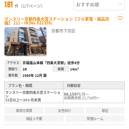
181
件（1/7ページ）
マンスリー京都四条大宮ステーション【フル家電・備品完
備】 211・IR(No.831359)
お気
に入
京都市下京区
り登
録
アクセス
京福嵐山本線「四条大宮駅」徒歩4分
間取り
1R
面積
14m²
築年数
1989年 12月 築
プラン名・期間
月額目安
マンスリー京都四条大宮ステーショ
68,150
円/月～
ン
初期費用他 21,758円～
31日以上～24ヶ月未満
家具付賃貸
女性向け
駅近
保証人不要
禁煙ルーム