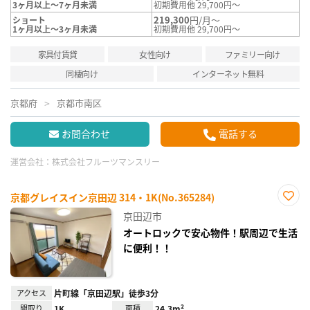
3ヶ月以上～7ヶ月未満
初期費用他 29,700円～
219,300
円/月～
ショート
1ヶ月以上～3ヶ月未満
初期費用他 29,700円～
家具付賃貸
女性向け
ファミリー向け
同棲向け
インターネット無料
京都府
京都市南区
お問合わせ
電話する
運営会社：
株式会社フルーツマンスリー
京都グレイスイン京田辺 314・1K(No.365284)
お気
京田辺市
に入
り登
オートロックで安心物件！駅周辺で生活
録
に便利！！
アクセス
片町線「京田辺駅」徒歩3分
間取り
1K
面積
24.3m²