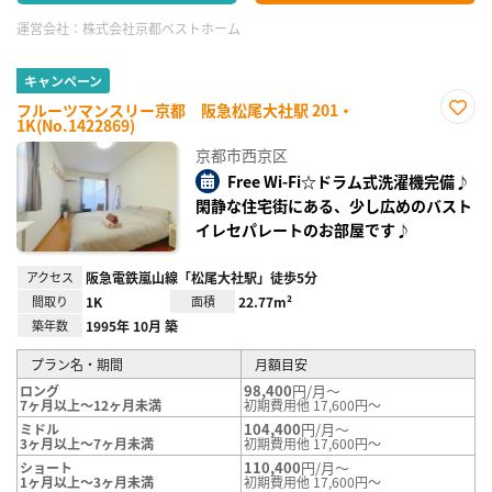
運営会社：
株式会社京都ベストホーム
キャンペーン
フルーツマンスリー京都 阪急松尾大社駅 201・
1K(No.1422869)
お気
に入
京都市西京区
り登
録
Free Wi-Fi☆ドラム式洗濯機完備♪
閑静な住宅街にある、少し広めのバスト
イレセパレートのお部屋です♪
アクセス
阪急電鉄嵐山線「松尾大社駅」徒歩5分
間取り
1K
面積
22.77m²
築年数
1995年 10月 築
プラン名・期間
月額目安
98,400
円/月～
ロング
7ヶ月以上～12ヶ月未満
初期費用他 17,600円～
104,400
円/月～
ミドル
3ヶ月以上～7ヶ月未満
初期費用他 17,600円～
110,400
円/月～
ショート
1ヶ月以上～3ヶ月未満
初期費用他 17,600円～