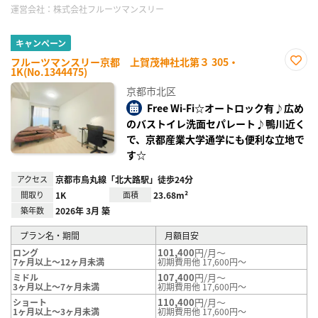
運営会社：
株式会社フルーツマンスリー
キャンペーン
フルーツマンスリー京都 上賀茂神社北第３ 305・
1K(No.1344475)
お気
に入
京都市北区
り登
録
Free Wi-Fi☆オートロック有♪広め
のバストイレ洗面セパレート♪鴨川近く
で、京都産業大学通学にも便利な立地で
す☆
アクセス
京都市烏丸線「北大路駅」徒歩24分
間取り
1K
面積
23.68m²
築年数
2026年 3月 築
プラン名・期間
月額目安
101,400
円/月～
ロング
7ヶ月以上～12ヶ月未満
初期費用他 17,600円～
107,400
円/月～
ミドル
3ヶ月以上～7ヶ月未満
初期費用他 17,600円～
110,400
円/月～
ショート
1ヶ月以上～3ヶ月未満
初期費用他 17,600円～