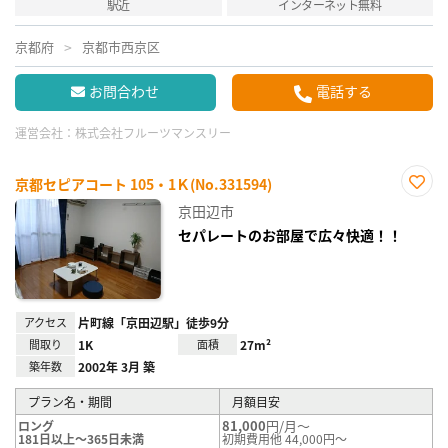
駅近
インターネット無料
京都府
京都市西京区
お問合わせ
電話する
運営会社：
株式会社フルーツマンスリー
京都セピアコート 105・1Ｋ(No.331594)
お気
京田辺市
に入
り登
セパレートのお部屋で広々快適！！
録
アクセス
片町線「京田辺駅」徒歩9分
間取り
1K
面積
27m²
築年数
2002年 3月 築
プラン名・期間
月額目安
81,000
円/月～
ロング
181日以上～365日未満
初期費用他 44,000円～