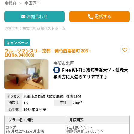
京都府
京田辺市
お問合わせ
電話する
運営会社：
株式会社京都ベストホーム
キャンペーン
フルーツマンスリー京都 紫竹西栗栖町 203・
1K(No.940903)
お気
に入
京都市北区
り登
録
Free Wi-Fi☆京都産業大学・佛教大
学の方に人気のエリアです♪
アクセス
京都市烏丸線「北大路駅」徒歩29分
間取り
1K
面積
20m²
築年数
1984年 3月 築
プラン名・期間
月額目安
71,100
円/月～
ロング
7ヶ月以上～12ヶ月未満
初期費用他 17,600円～