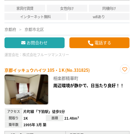
家具付賃貸
女性向け
同棲向け
インターネット無料
wifiあり
京都府
京都市北区
お問合わせ
電話する
運営会社：
株式会社フルーツマンスリー
京都イッキュウハイツ 105・1Ｋ(No.331825)
お気
相楽郡精華町
に入
り登
周辺環境が静かで、日当たり良好！！
録
アクセス
片町線「下狛駅」徒歩5分
間取り
1K
面積
21.48m²
築年数
1995年 3月 築