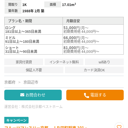
間取り
1K
面積
17.01m²
築年数
1988年 2月 築
プラン名・期間
月額目安
51,000
円/月～
ロング
181日以上～365日未満
初期費用他 44,000円～
66,000
円/月～
ミドル
91日以上～180日未満
初期費用他 44,000円～
81,000
円/月～
ショート
31日以上～90日未満
初期費用他 44,000円～
家具付賃貸
インターネット無料
wifiあり
保証人不要
カード決済OK
京都府
京田辺市
お問合わせ
電話する
運営会社：
株式会社京都ベストホーム
キャンペーン
フルーツマンスリー京都 ＪＲ円町駅東 101・