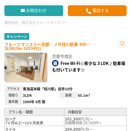
お問合わせ
電話する
運営会社：
株式会社フルーツマンスリー
キャンペーン
フルーツマンスリー京都 ＪＲ桂川駅東 308・
3LDK(No.1433491)
お気
に入
京都市南区
り登
録
Free Wi-Fi☆希少な３LDK♪駐車場
も付いています☆
アクセス
東海道本線「桂川駅」徒歩10分
間取り
3LDK
面積
65.1m²
築年数
1994年 9月 築
プラン名・期間
月額目安
201,300
円/月～
ロング
7ヶ月以上～12ヶ月未満
初期費用他 29,700円～
204,300
円/月～
ミドル