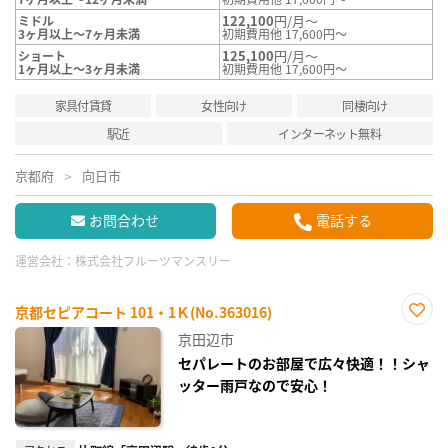
122,100
円/月～
ミドル
3ヶ月以上～7ヶ月未満
初期費用他 17,600円～
125,100
円/月～
ショート
1ヶ月以上～3ヶ月未満
初期費用他 17,600円～
家具付賃貸
女性向け
同棲向け
駅近
インターネット無料
京都府
向日市
お問合わせ
電話する
運営会社：
株式会社フルーツマンスリー
京都セピアコート 101・1Ｋ(No.363016)
お気
京田辺市
に入
り登
セパレートのお部屋で広々快適！！シャ
録
ッター雨戸なので安心！