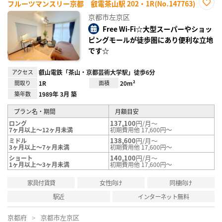
フルーツマンスリー京都 叡電茶山駅 202・1R(No.147763)
お気
京都市左京区
に入
り登
Free Wi-Fi☆大型スーパーやショッ
録
ピングモールが徒歩圏にあり便利な立地
です☆
アクセス
叡山電鉄「茶山・京都芸術大学駅」徒歩6分
間取り
1R
面積
20m²
築年数
1989年 3月 築
プラン名・期間
月額目安
137,100
円/月～
ロング
7ヶ月以上～12ヶ月未満
初期費用他 17,600円～
138,600
円/月～
ミドル
3ヶ月以上～7ヶ月未満
初期費用他 17,600円～
140,100
円/月～
ショート
1ヶ月以上～3ヶ月未満
初期費用他 17,600円～
家具付賃貸
女性向け
同棲向け
駅近
インターネット無料
京都府
京都市左京区