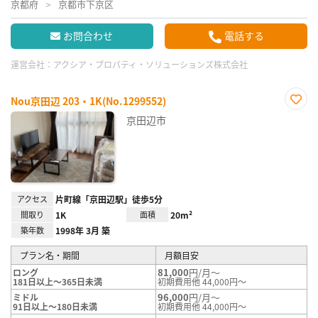
京都府
京都市下京区
お問合わせ
電話する
運営会社：
アクシア・プロパティ・ソリューションズ株式会社
Nou京田辺 203・1K(No.1299552)
お気
京田辺市
に入
り登
録
アクセス
片町線「京田辺駅」徒歩5分
間取り
1K
面積
20m²
築年数
1998年 3月 築
プラン名・期間
月額目安
81,000
円/月～
ロング
181日以上～365日未満
初期費用他 44,000円～
96,000
円/月～
ミドル
91日以上～180日未満
初期費用他 44,000円～