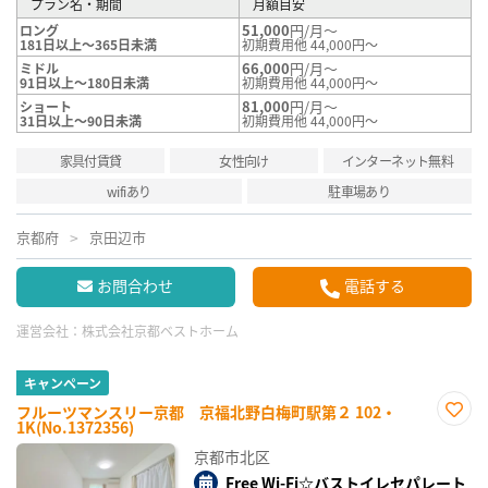
プラン名・期間
月額目安
51,000
円/月～
ロング
181日以上～365日未満
初期費用他 44,000円～
66,000
円/月～
ミドル
91日以上～180日未満
初期費用他 44,000円～
81,000
円/月～
ショート
31日以上～90日未満
初期費用他 44,000円～
家具付賃貸
女性向け
インターネット無料
wifiあり
駐車場あり
京都府
京田辺市
お問合わせ
電話する
運営会社：
株式会社京都ベストホーム
キャンペーン
フルーツマンスリー京都 京福北野白梅町駅第２ 102・
1K(No.1372356)
お気
に入
京都市北区
り登
録
Free Wi-Fi☆バストイレセパレート