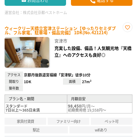
運営会社：
株式会社京都ベストホーム
ウィークリー天橋立宮津ステーション【ゆったりセミダブ
ル、フル家電、駐車場・備品完備】 1DK(No.421214)
お気
に入
宮津市
り登
録
充実した設備、備品！人気観光地『天橋
立』へのアクセスも良好◎
アクセス
京都丹後鉄道宮福線「宮津駅」徒歩10分
間取り
1DK
面積
27m²
築年数
プラン名・期間
月額目安
98,450
円/月～
スタンダード
7日以上～365日未満
初期費用他 19,558円～
家具付賃貸
ファミリー向け
ペット可
駅近
wifiあり