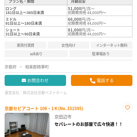
プラン名・期間
月額目安
51,000
円/月～
ロング
181日以上～365日未満
初期費用他 44,000円～
66,000
円/月～
ミドル
91日以上～180日未満
初期費用他 44,000円～
81,000
円/月～
ショート
31日以上～90日未満
初期費用他 44,000円～
家具付賃貸
女性向け
インターネット無料
wifiあり
駐車場あり
京都府
相楽郡精華町
お問合わせ
電話する
運営会社：
株式会社京都ベストホーム
京都セピアコート 106・1Ｋ(No.331595)
お気
京田辺市
に入
り登
セパレートのお部屋で広々快適！！
録