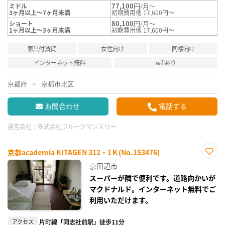
77,100
円/月～
ミドル
3ヶ月以上～7ヶ月未満
初期費用他 17,600円～
80,100
円/月～
ショート
1ヶ月以上～3ヶ月未満
初期費用他 17,600円～
家具付賃貸
女性向け
同棲向け
インターネット無料
wifiあり
京都府
京都市北区
お問合わせ
電話する
運営会社：
株式会社フルーツマンスリー
京都academia KITAGEN 312・1Ｋ(No.153476)
お気
京田辺市
に入
り登
スーパーが隣で便利です。道路向かいが
録
マクドナルド。インターネット無料でご
利用いただけます。
アクセス
片町線「同志社前駅」徒歩11分