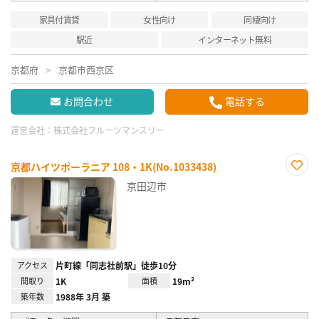
家具付賃貸
女性向け
同棲向け
駅近
インターネット無料
京都府
京都市西京区
お問合わせ
電話する
運営会社：
株式会社フルーツマンスリー
京都ハイツポーラニア 108・1K(No.1033438)
お気
京田辺市
に入
り登
録
アクセス
片町線「同志社前駅」徒歩10分
間取り
1K
面積
19m²
築年数
1988年 3月 築