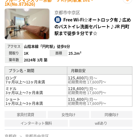
1K(No.873626)
お気
に入
京都市中京区
り登
録
Free Wi-Fi☆オートロック有♪広め
のバストイレ洗面セパレート♪JR 円町
駅まで徒歩９分です☆
アクセス
山陰本線「円町駅」徒歩9分
間取り
1K
面積
25.2m²
築年数
2024年 3月 築
プラン名・期間
月額目安
125,400
円/月～
ロング
7ヶ月以上～12ヶ月未満
初期費用他 17,600円～
128,400
円/月～
ミドル
3ヶ月以上～7ヶ月未満
初期費用他 17,600円～
131,400
円/月～
ショート
1ヶ月以上～3ヶ月未満
初期費用他 17,600円～
家具付賃貸
女性向け
同棲向け
インターネット無料
wifiあり
京都府
京都市中京区