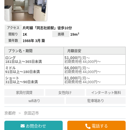
り登
録
アクセス
片町線「同志社前駅」徒歩10分
間取り
1K
面積
19m²
築年数
1988年 3月 築
プラン名・期間
月額目安
51,000
円/月～
ロング
181日以上～365日未満
初期費用他 44,000円～
66,000
円/月～
ミドル
91日以上～180日未満
初期費用他 44,000円～
81,000
円/月～
ショート
31日以上～90日未満
初期費用他 44,000円～
家具付賃貸
女性向け
インターネット無料
wifiあり
駐車場あり
京都府
京田辺市
お問合わせ
電話する