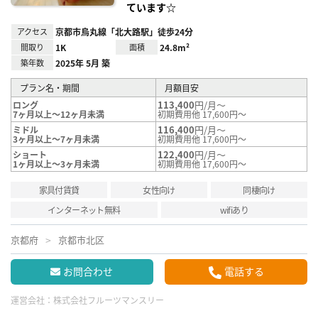
ています☆
アクセス
京都市烏丸線「北大路駅」徒歩24分
間取り
1K
面積
24.8m²
築年数
2025年 5月 築
プラン名・期間
月額目安
113,400
円/月～
ロング
7ヶ月以上～12ヶ月未満
初期費用他 17,600円～
116,400
円/月～
ミドル
3ヶ月以上～7ヶ月未満
初期費用他 17,600円～
122,400
円/月～
ショート
1ヶ月以上～3ヶ月未満
初期費用他 17,600円～
家具付賃貸
女性向け
同棲向け
インターネット無料
wifiあり
京都府
京都市北区
お問合わせ
電話する
運営会社：
株式会社フルーツマンスリー