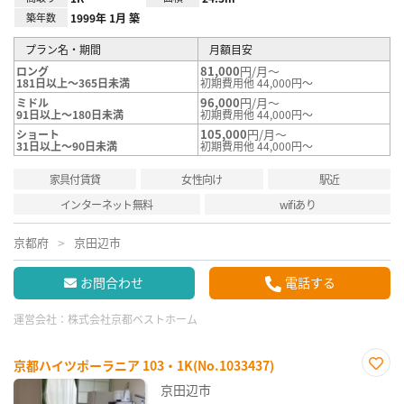
築年数
1999年 1月 築
プラン名・期間
月額目安
81,000
円/月～
ロング
181日以上～365日未満
初期費用他 44,000円～
96,000
円/月～
ミドル
91日以上～180日未満
初期費用他 44,000円～
105,000
円/月～
ショート
31日以上～90日未満
初期費用他 44,000円～
家具付賃貸
女性向け
駅近
インターネット無料
wifiあり
京都府
京田辺市
お問合わせ
電話する
運営会社：
株式会社京都ベストホーム
京都ハイツポーラニア 103・1K(No.1033437)
お気
京田辺市
に入