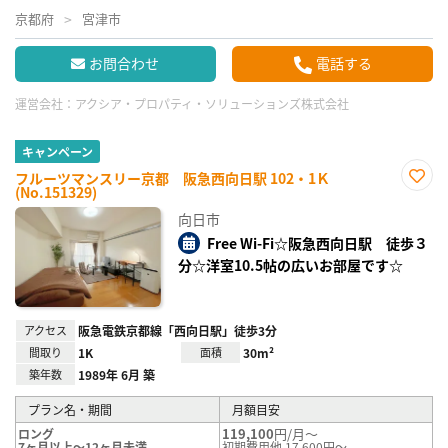
京都府
宮津市
お問合わせ
電話する
運営会社：
アクシア・プロパティ・ソリューションズ株式会社
キャンペーン
フルーツマンスリー京都 阪急西向日駅 102・1Ｋ
(No.151329)
お気
に入
向日市
り登
録
Free Wi-Fi☆阪急西向日駅 徒歩３
分☆洋室10.5帖の広いお部屋です☆
アクセス
阪急電鉄京都線「西向日駅」徒歩3分
間取り
1K
面積
30m²
築年数
1989年 6月 築
プラン名・期間
月額目安
119,100
円/月～
ロング
7ヶ月以上～12ヶ月未満
初期費用他 17,600円～