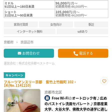
96,000
円/月～
ミドル
91日以上～180日未満
初期費用他 44,000円～
105,000
円/月～
ショート
31日以上～90日未満
初期費用他 44,000円～
家具付賃貸
女性向け
駅近
インターネット無料
wifiあり
京都府
京田辺市
お問合わせ
電話する
運営会社：
株式会社京都ベストホーム
キャンペーン
フルーツマンスリー京都 紫竹上竹殿町 102・
1K(No.1141210)
お気
に入
京都市北区
り登
録
Free Wi-Fi☆オートロック有♪広め
のバストイレ洗面セパレート♪京都産業
大学、大谷大学、佛教大学の通学に適し