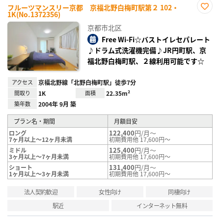
フルーツマンスリー京都 京福北野白梅町駅第２ 102・
1K(No.1372356)
お気
に入
京都市北区
り登
録
Free Wi-Fi☆バストイレセパレート
♪ドラム式洗濯機完備♪JR円町駅、京
福北野白梅町駅、２線利用可能です☆
アクセス
京福北野線「北野白梅町駅」徒歩7分
間取り
1K
面積
22.35m²
築年数
2004年 9月 築
プラン名・期間
月額目安
122,400
円/月～
ロング
7ヶ月以上～12ヶ月未満
初期費用他 17,600円～
125,400
円/月～
ミドル
3ヶ月以上～7ヶ月未満
初期費用他 17,600円～
131,400
円/月～
ショート
1ヶ月以上～3ヶ月未満
初期費用他 17,600円～
法人契約歓迎
女性向け
同棲向け
駅近
インターネット無料