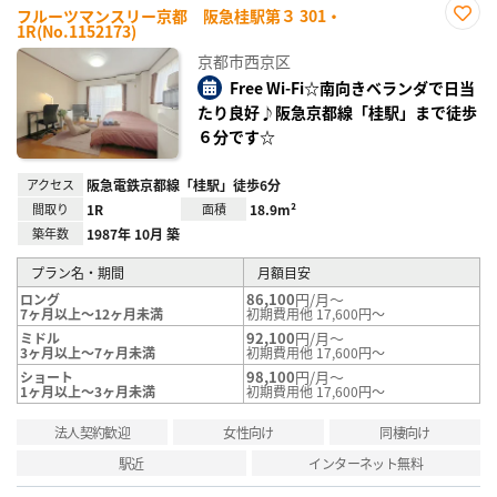
フルーツマンスリー京都 阪急桂駅第３ 301・
1R(No.1152173)
お気
に入
京都市西京区
り登
録
Free Wi-Fi☆南向きベランダで日当
たり良好♪阪急京都線「桂駅」まで徒歩
６分です☆
アクセス
阪急電鉄京都線「桂駅」徒歩6分
間取り
1R
面積
18.9m²
築年数
1987年 10月 築
プラン名・期間
月額目安
86,100
円/月～
ロング
7ヶ月以上～12ヶ月未満
初期費用他 17,600円～
92,100
円/月～
ミドル
3ヶ月以上～7ヶ月未満
初期費用他 17,600円～
98,100
円/月～
ショート
1ヶ月以上～3ヶ月未満
初期費用他 17,600円～
法人契約歓迎
女性向け
同棲向け
駅近
インターネット無料