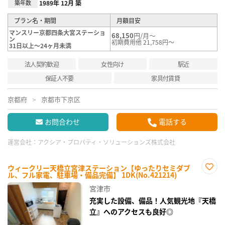
築年数
1989年 12月 築
プラン名・期間
月額目安
マンスリー京都四条大宮ステーショ
68,150
円/月～
ン
初期費用他 21,758円～
31日以上～24ヶ月未満
法人契約歓迎
女性向け
駅近
保証人不要
家具付賃貸
京都府
京都市下京区
お問合わせ
電話する
運営会社：
アクシア・プロパティ・ソリューションズ株式会社
ウィークリー天橋立宮津ステーション【ゆったりセミダブ
ル、フル家電、駐車場・備品完備】 1DK(No.421214)
お気
に入
宮津市
り登
録
充実した設備、備品！人気観光地『天橋
立』へのアクセスも良好◎