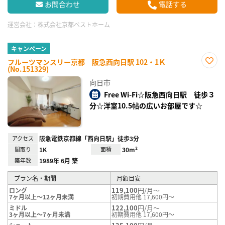
お問合わせ
電話する
運営会社：
株式会社京都ベストホーム
キャンペーン
フルーツマンスリー京都 阪急西向日駅 102・1Ｋ
(No.151329)
お気
に入
向日市
り登
録
Free Wi-Fi☆阪急西向日駅 徒歩３
分☆洋室10.5帖の広いお部屋です☆
アクセス
阪急電鉄京都線「西向日駅」徒歩3分
間取り
1K
面積
30m²
築年数
1989年 6月 築
プラン名・期間
月額目安
119,100
円/月～
ロング
7ヶ月以上～12ヶ月未満
初期費用他 17,600円～
122,100
円/月～
ミドル
3ヶ月以上～7ヶ月未満
初期費用他 17,600円～