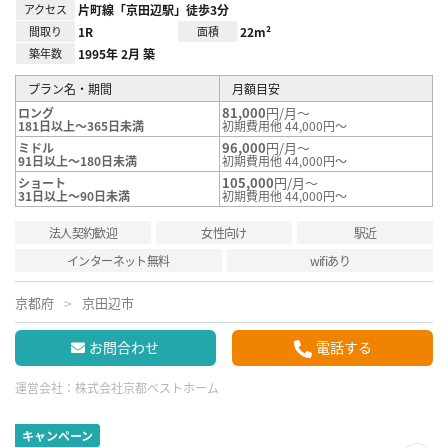
アクセス
片町線「京田辺駅」徒歩3分
間取り
1R
面積
22m²
築年数
1995年 2月 築
プラン名・期間
月額目安
81,000
円/月～
ロング
181日以上～365日未満
初期費用他 44,000円～
96,000
円/月～
ミドル
91日以上～180日未満
初期費用他 44,000円～
105,000
円/月～
ショート
31日以上～90日未満
初期費用他 44,000円～
法人契約歓迎
女性向け
駅近
インターネット無料
wifiあり
京都府
京田辺市
お問合わせ
電話する
運営会社：
株式会社京都ベストホーム
キャンペーン