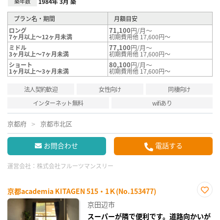
築年数
1984年 3月 築
プラン名・期間
月額目安
71,100
円/月～
ロング
7ヶ月以上～12ヶ月未満
初期費用他 17,600円～
77,100
円/月～
ミドル
3ヶ月以上～7ヶ月未満
初期費用他 17,600円～
80,100
円/月～
ショート
1ヶ月以上～3ヶ月未満
初期費用他 17,600円～
法人契約歓迎
女性向け
同棲向け
インターネット無料
wifiあり
京都府
京都市北区
お問合わせ
電話する
運営会社：
株式会社フルーツマンスリー
京都academia KITAGEN 515・1Ｋ(No.153477)
お気
京田辺市
に入
り登
スーパーが隣で便利です。道路向かいが