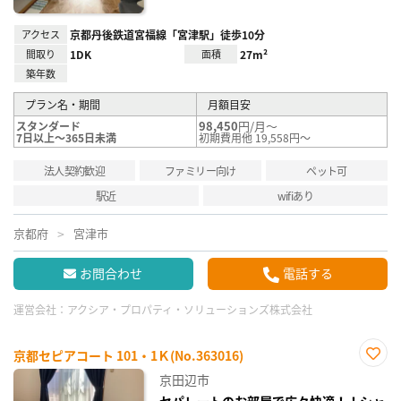
アクセス
京都丹後鉄道宮福線「宮津駅」徒歩10分
間取り
1DK
面積
27m²
築年数
プラン名・期間
月額目安
98,450
円/月～
スタンダード
7日以上～365日未満
初期費用他 19,558円～
法人契約歓迎
ファミリー向け
ペット可
駅近
wifiあり
京都府
宮津市
お問合わせ
電話する
運営会社：
アクシア・プロパティ・ソリューションズ株式会社
京都セピアコート 101・1Ｋ(No.363016)
お気
京田辺市
に入
り登