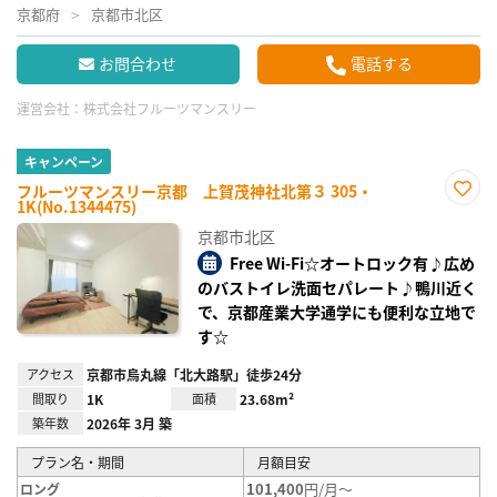
京都府
京都市北区
お問合わせ
電話する
運営会社：
株式会社フルーツマンスリー
キャンペーン
フルーツマンスリー京都 上賀茂神社北第３ 305・
1K(No.1344475)
お気
に入
京都市北区
り登
録
Free Wi-Fi☆オートロック有♪広め
のバストイレ洗面セパレート♪鴨川近く
で、京都産業大学通学にも便利な立地で
す☆
アクセス
京都市烏丸線「北大路駅」徒歩24分
間取り
1K
面積
23.68m²
築年数
2026年 3月 築
プラン名・期間
月額目安
101,400
円/月～
ロング