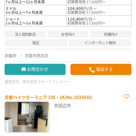
7ヶ月以上～12ヶ月未満
初期費用他 17,600円～
104,400
円/月～
ミドル
3ヶ月以上～7ヶ月未満
初期費用他 17,600円～
110,400
円/月～
ショート
1ヶ月以上～3ヶ月未満
初期費用他 17,600円～
法人契約歓迎
女性向け
同棲向け
駅近
インターネット無料
京都府
京都市西京区
お問合わせ
電話する
運営会社：
株式会社フルーツマンスリー
京都ハイツポーラニア 108・1K(No.1033438)
お気
京田辺市
に入
り登
録