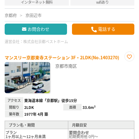
インターネット無料
wifiあり
京都府
京田辺市
お問合わせ
電話する
運営会社：
株式会社京都ベストホーム
マンスリー京都東寺ステーション 3F・2LDK(No.1403270)
お気
京都市南区
に入
り登
録
アクセス
東海道本線「京都駅」徒歩15分
間取り
2LDK
面積
33.6m²
築年数
1977年 4月 築
プラン名・期間
月額目安
要問合わせ
プラン
1ヶ月以上～12ヶ月未満
初期費用他 0円～