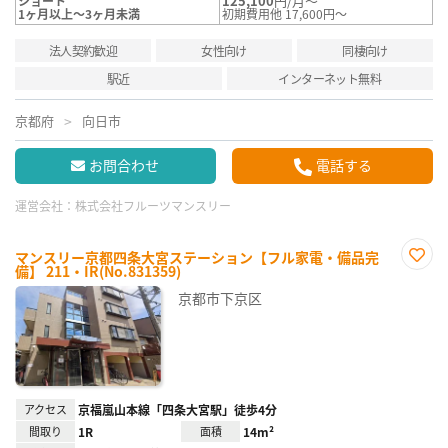
125,100
円/月～
ショート
1ヶ月以上～3ヶ月未満
初期費用他 17,600円～
法人契約歓迎
女性向け
同棲向け
駅近
インターネット無料
京都府
向日市
お問合わせ
電話する
運営会社：
株式会社フルーツマンスリー
マンスリー京都四条大宮ステーション【フル家電・備品完
備】 211・IR(No.831359)
お気
に入
京都市下京区
り登
録
アクセス
京福嵐山本線「四条大宮駅」徒歩4分
間取り
1R
面積
14m²