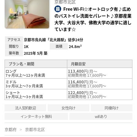
京都市北区
り登
録
Free Wi-Fi☆オートロック有♪広め
のバストイレ洗面セパレート♪京都産業
大学、大谷大学、佛教大学の通学に適し
ています☆
アクセス
京都市烏丸線「北大路駅」徒歩24分
間取り
1K
面積
24.8m²
築年数
2025年 5月 築
プラン名・期間
月額目安
113,400
円/月～
ロング
7ヶ月以上～12ヶ月未満
初期費用他 17,600円～
116,400
円/月～
ミドル
3ヶ月以上～7ヶ月未満
初期費用他 17,600円～
122,400
円/月～
ショート
1ヶ月以上～3ヶ月未満
初期費用他 17,600円～
法人契約歓迎
女性向け
同棲向け
インターネット無料
wifiあり
京都府
京都市北区