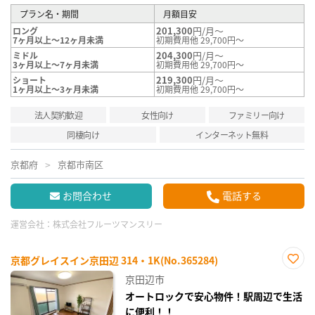
プラン名・期間
月額目安
201,300
円/月～
ロング
7ヶ月以上～12ヶ月未満
初期費用他 29,700円～
204,300
円/月～
ミドル
3ヶ月以上～7ヶ月未満
初期費用他 29,700円～
219,300
円/月～
ショート
1ヶ月以上～3ヶ月未満
初期費用他 29,700円～
法人契約歓迎
女性向け
ファミリー向け
同棲向け
インターネット無料
京都府
京都市南区
お問合わせ
電話する
運営会社：
株式会社フルーツマンスリー
京都グレイスイン京田辺 314・1K(No.365284)
お気
京田辺市
に入
り登
オートロックで安心物件！駅周辺で生活
録
に便利！！