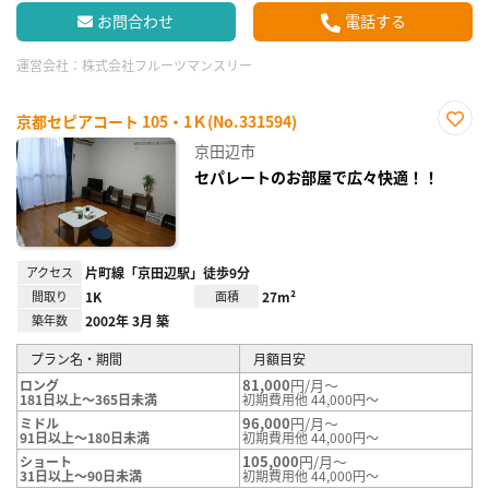
お問合わせ
電話する
運営会社：
株式会社フルーツマンスリー
京都セピアコート 105・1Ｋ(No.331594)
お気
京田辺市
に入
り登
セパレートのお部屋で広々快適！！
録
アクセス
片町線「京田辺駅」徒歩9分
間取り
1K
面積
27m²
築年数
2002年 3月 築
プラン名・期間
月額目安
81,000
円/月～
ロング
181日以上～365日未満
初期費用他 44,000円～
96,000
円/月～
ミドル
91日以上～180日未満
初期費用他 44,000円～
105,000
円/月～
ショート
31日以上～90日未満
初期費用他 44,000円～