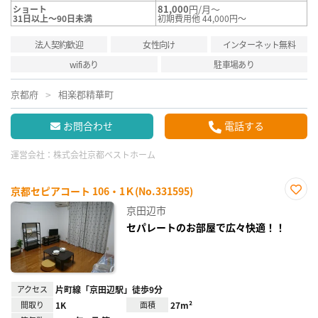
81,000
円/月～
ショート
31日以上～90日未満
初期費用他 44,000円～
法人契約歓迎
女性向け
インターネット無料
wifiあり
駐車場あり
京都府
相楽郡精華町
お問合わせ
電話する
運営会社：
株式会社京都ベストホーム
京都セピアコート 106・1Ｋ(No.331595)
お気
京田辺市
に入
り登
セパレートのお部屋で広々快適！！
録
アクセス
片町線「京田辺駅」徒歩9分
間取り
1K
面積
27m²