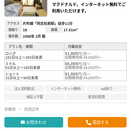
録
マクドナルド。インターネット無料でご
利用いただけます。
アクセス
片町線「同志社前駅」徒歩11分
間取り
1K
面積
17.01m²
築年数
1988年 2月 築
プラン名・期間
月額目安
51,000
円/月～
ロング
181日以上～365日未満
初期費用他 44,000円～
66,000
円/月～
ミドル
91日以上～180日未満
初期費用他 44,000円～
81,000
円/月～
ショート
31日以上～90日未満
初期費用他 44,000円～
法人契約歓迎
インターネット無料
wifiあり
保証人不要
家具付賃貸
京都府
京田辺市
お問合わせ
電話する