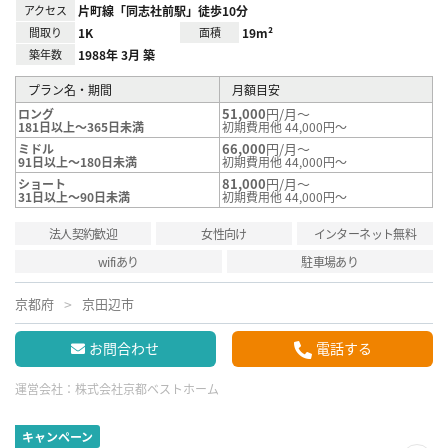
アクセス
片町線「同志社前駅」徒歩10分
間取り
1K
面積
19m²
築年数
1988年 3月 築
プラン名・期間
月額目安
51,000
円/月～
ロング
181日以上～365日未満
初期費用他 44,000円～
66,000
円/月～
ミドル
91日以上～180日未満
初期費用他 44,000円～
81,000
円/月～
ショート
31日以上～90日未満
初期費用他 44,000円～
法人契約歓迎
女性向け
インターネット無料
wifiあり
駐車場あり
京都府
京田辺市
お問合わせ
電話する
運営会社：
株式会社京都ベストホーム
キャンペーン