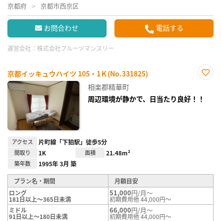
京都府
京都市西京区
お問合わせ
電話する
運営会社：
株式会社フルーツマンスリー
京都イッキュウハイツ 105・1Ｋ(No.331825)
お気
相楽郡精華町
に入
り登
周辺環境が静かで、日当たり良好！！
録
アクセス
片町線「下狛駅」徒歩5分
間取り
1K
面積
21.48m²
築年数
1995年 3月 築
プラン名・期間
月額目安
51,000
円/月～
ロング
181日以上～365日未満
初期費用他 44,000円～
66,000
円/月～
ミドル
91日以上～180日未満
初期費用他 44,000円～