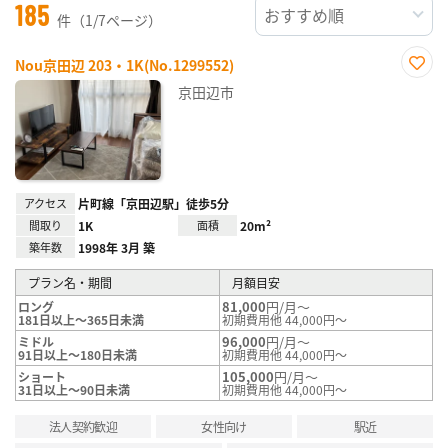
185
件（1/7ページ）
Nou京田辺 203・1K(No.1299552)
お気
京田辺市
に入
り登
録
アクセス
片町線「京田辺駅」徒歩5分
間取り
1K
面積
20m²
築年数
1998年 3月 築
プラン名・期間
月額目安
81,000
円/月～
ロング
181日以上～365日未満
初期費用他 44,000円～
96,000
円/月～
ミドル
91日以上～180日未満
初期費用他 44,000円～
105,000
円/月～
ショート
31日以上～90日未満
初期費用他 44,000円～
法人契約歓迎
女性向け
駅近