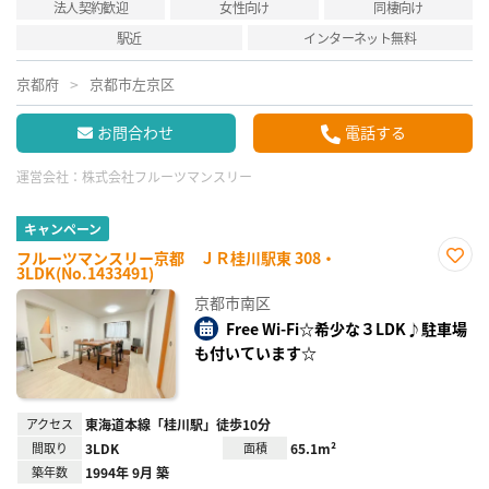
法人契約歓迎
女性向け
同棲向け
駅近
インターネット無料
京都府
京都市左京区
お問合わせ
電話する
運営会社：
株式会社フルーツマンスリー
キャンペーン
フルーツマンスリー京都 ＪＲ桂川駅東 308・
3LDK(No.1433491)
お気
に入
京都市南区
り登
録
Free Wi-Fi☆希少な３LDK♪駐車場
も付いています☆
アクセス
東海道本線「桂川駅」徒歩10分
間取り
3LDK
面積
65.1m²
築年数
1994年 9月 築