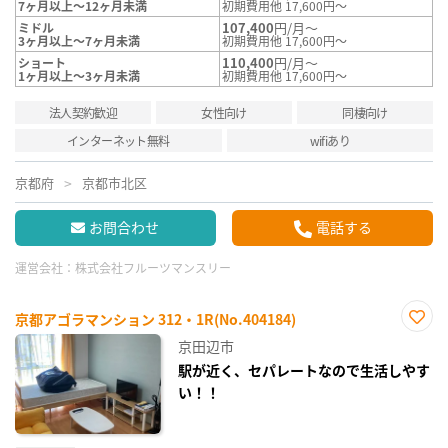
7ヶ月以上～12ヶ月未満
初期費用他 17,600円～
107,400
円/月～
ミドル
3ヶ月以上～7ヶ月未満
初期費用他 17,600円～
110,400
円/月～
ショート
1ヶ月以上～3ヶ月未満
初期費用他 17,600円～
法人契約歓迎
女性向け
同棲向け
インターネット無料
wifiあり
京都府
京都市北区
お問合わせ
電話する
運営会社：
株式会社フルーツマンスリー
京都アゴラマンション 312・1R(No.404184)
お気
京田辺市
に入
り登
駅が近く、セパレートなので生活しやす
録
い！！