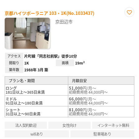
京都ハイツポーラニア 103・1K(No.1033437)
お気
京田辺市
に入
り登
録
アクセス
片町線「同志社前駅」徒歩10分
間取り
1K
面積
19m²
築年数
1988年 3月 築
プラン名・期間
月額目安
51,000
円/月～
ロング
181日以上～365日未満
初期費用他 44,000円～
66,000
円/月～
ミドル
91日以上～180日未満
初期費用他 44,000円～
81,000
円/月～
ショート
31日以上～90日未満
初期費用他 44,000円～
法人契約歓迎
女性向け
インターネット無料
wifiあり
駐車場あり