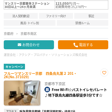
123,050
円/月～
マンスリー京都東寺ステーション
30日以上～24ヶ月未満
初期費用他 25,278円～
法人契約歓迎
ファミリー向け
駅近
風呂･トイレ別
禁煙ルーム
京都府
京都市南区
お問合わせ
電話する
運営会社：
アクシア・プロパティ・ソリューションズ株式会社
キャンペーン
フルーツマンスリー京都 四条烏丸第２ 201・
2K(No.371029)
お気
に入
京都市下京区
り登
録
Free Wi-Fi☆バストイレセパレート
♪地下鉄烏丸線四条駅徒歩3分です☆
アクセス
阪急電鉄京都線「京都河原町駅」徒歩7分