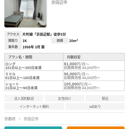
お気
京田辺市
に入
り登
録
アクセス
片町線「京田辺駅」徒歩5分
間取り
1K
面積
20m²
築年数
1998年 3月 築
プラン名・期間
月額目安
81,000
円/月～
ロング
181日以上～365日未満
初期費用他 44,000円～
96,000
円/月～
ミドル
91日以上～180日未満
初期費用他 44,000円～
105,000
円/月～
ショート
31日以上～90日未満
初期費用他 44,000円～
法人契約歓迎
女性向け
駅近
インターネット無料
wifiあり
京都府
京田辺市