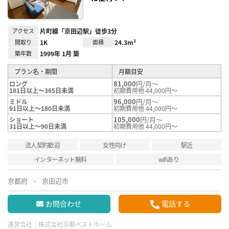
アクセス
片町線「京田辺駅」徒歩3分
間取り
1K
面積
24.3m²
築年数
1999年 1月 築
プラン名・期間
月額目安
81,000
円/月～
ロング
181日以上～365日未満
初期費用他 44,000円～
96,000
円/月～
ミドル
91日以上～180日未満
初期費用他 44,000円～
105,000
円/月～
ショート
31日以上～90日未満
初期費用他 44,000円～
法人契約歓迎
女性向け
駅近
インターネット無料
wifiあり
京都府
京田辺市
お問合わせ
電話する
運営会社：
株式会社京都ベストホーム