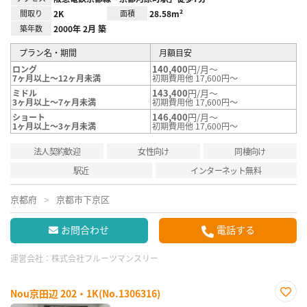
間取り
2K
面積
28.58m²
築年数
2000年 2月 築
プラン名・期間
月額目安
140,400
円/月～
ロング
7ヶ月以上～12ヶ月未満
初期費用他 17,600円～
143,400
円/月～
ミドル
3ヶ月以上～7ヶ月未満
初期費用他 17,600円～
146,400
円/月～
ショート
1ヶ月以上～3ヶ月未満
初期費用他 17,600円～
法人契約歓迎
女性向け
同棲向け
駅近
インターネット無料
京都府
京都市下京区
お問合わせ
電話する
運営会社：
株式会社フルーツマンスリー
Nou京田辺 202・1K(No.1306316)