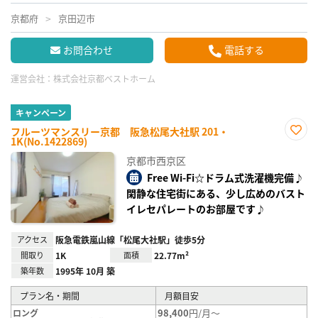
京都府
京田辺市
お問合わせ
電話する
運営会社：
株式会社京都ベストホーム
キャンペーン
フルーツマンスリー京都 阪急松尾大社駅 201・
1K(No.1422869)
お気
に入
京都市西京区
り登
録
Free Wi-Fi☆ドラム式洗濯機完備♪
閑静な住宅街にある、少し広めのバスト
イレセパレートのお部屋です♪
アクセス
阪急電鉄嵐山線「松尾大社駅」徒歩5分
間取り
1K
面積
22.77m²
築年数
1995年 10月 築
プラン名・期間
月額目安
98,400
円/月～
ロング