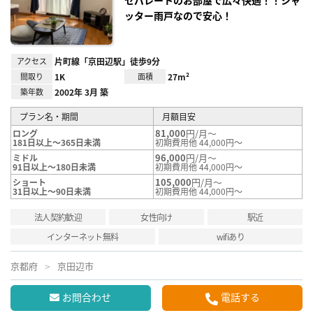
セパレートのお部屋で広々快適！！シャ
録
ッター雨戸なので安心！
アクセス
片町線「京田辺駅」徒歩9分
間取り
1K
面積
27m²
築年数
2002年 3月 築
プラン名・期間
月額目安
81,000
円/月～
ロング
181日以上～365日未満
初期費用他 44,000円～
96,000
円/月～
ミドル
91日以上～180日未満
初期費用他 44,000円～
105,000
円/月～
ショート
31日以上～90日未満
初期費用他 44,000円～
法人契約歓迎
女性向け
駅近
インターネット無料
wifiあり
京都府
京田辺市
お問合わせ
電話する