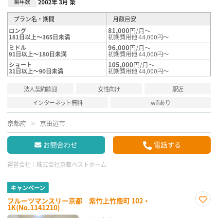
築年数
2002年 3月 築
プラン名・期間
月額目安
81,000
円/月～
ロング
181日以上～365日未満
初期費用他 44,000円～
96,000
円/月～
ミドル
91日以上～180日未満
初期費用他 44,000円～
105,000
円/月～
ショート
31日以上～90日未満
初期費用他 44,000円～
法人契約歓迎
女性向け
駅近
インターネット無料
wifiあり
京都府
京田辺市
お問合わせ
電話する
運営会社：
株式会社京都ベストホーム
キャンペーン
フルーツマンスリー京都 紫竹上竹殿町 102・
1K(No.1141210)
お気
に入