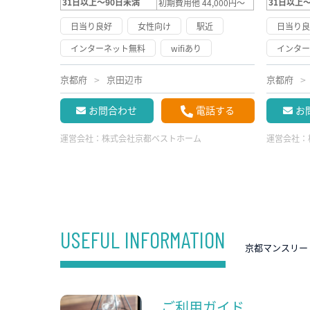
31日以上～90日未満
31日以上
初期費用他 44,000円～
日当り良好
女性向け
駅近
日当り
インターネット無料
wifiあり
インタ
京都府
京田辺市
京都府
お問合わせ
電話する
お
運営会社：
株式会社京都ベストホーム
運営会社：
USEFUL INFORMATION
京都マンスリー
ご利用ガイド