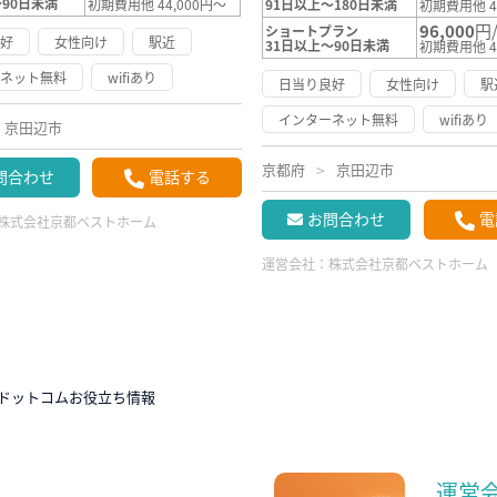
～90日未満
初期費用他 44,000円～
91日以上～180日未満
初期費用他 4
96,000
円
ショートプラン
良好
女性向け
駅近
31日以上～90日未満
初期費用他 4
ーネット無料
wifiあり
日当り良好
女性向け
駅
インターネット無料
wifiあり
京田辺市
京都府
京田辺市
問合わせ
電話する
お問合わせ
電
株式会社京都ベストホーム
運営会社：
株式会社京都ベストホーム
ドットコムお役立ち情報
運営