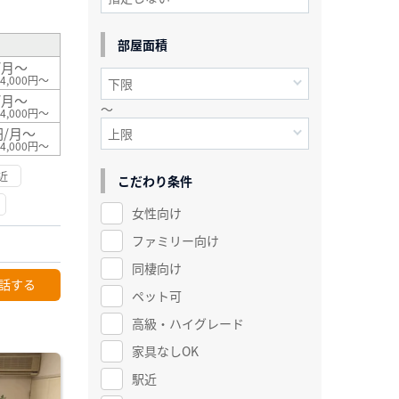
部屋面積
/月～
4,000円～
/月～
～
4,000円～
円/月～
4,000円～
近
こだわり条件
女性向け
ファミリー向け
同棲向け
話する
ペット可
高級・ハイグレード
家具なしOK
駅近