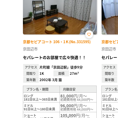
お気
京都セピアコート 106・1Ｋ(No.331595)
京都セピアコ
に入
り登
京田辺市
京田辺市
録
セパレートのお部屋で広々快適！！
セパレー
片町線「京田辺駅」徒歩9分
アクセス
アクセス
1K
27m²
間取り
面積
間取り
2002年 3月 築
築年数
築年数
プラン名・期間
月額目安
プラン名
81,000
円/月～
ロング
ロング
181日以上～365日未満
181日以上
初期費用他 44,000円～
96,000
円/月～
ミドル
ミドル
91日以上～180日未満
91日以上～
初期費用他 44,000円～
105,000
円/月～
ショート
ショート