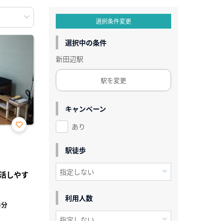
選択条件変更
選択中の条件
新田辺駅
駅を変更
キャンペーン
あり
お気
に入
り登
駅徒歩
録
活しやす
利用人数
3分
²