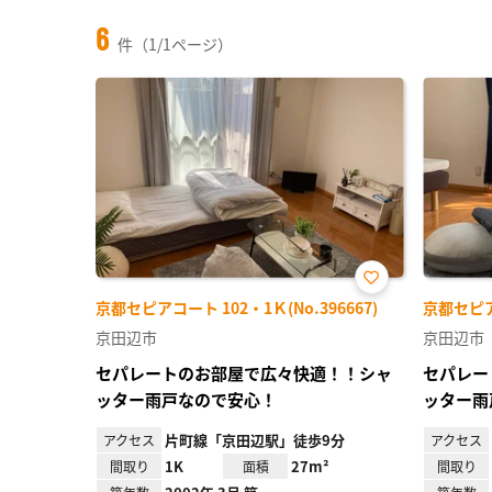
6
件（1/1ページ）
お気
京都セピアコート 102・1Ｋ(No.396667)
京都セピアコ
に入
り登
京田辺市
京田辺市
録
セパレートのお部屋で広々快適！！シャ
セパレー
ッター雨戸なので安心！
ッター雨
片町線「京田辺駅」徒歩9分
アクセス
アクセス
1K
27m²
間取り
面積
間取り