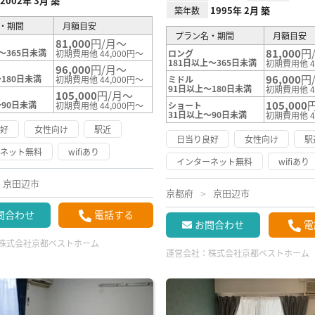
2002年 3月 築
1995年 2月 築
築年数
・期間
月額目安
プラン名・期間
月額目安
81,000
円/月～
81,000
円
～365日未満
初期費用他 44,000円～
ロング
181日以上～365日未満
初期費用他 4
96,000
円/月～
96,000
円
180日未満
初期費用他 44,000円～
ミドル
91日以上～180日未満
初期費用他 4
105,000
円/月～
105,000
～90日未満
初期費用他 44,000円～
ショート
31日以上～90日未満
初期費用他 4
良好
女性向け
駅近
日当り良好
女性向け
駅
ーネット無料
wifiあり
インターネット無料
wifiあり
京田辺市
京都府
京田辺市
問合わせ
電話する
お問合わせ
電
株式会社京都ベストホーム
運営会社：
株式会社京都ベストホーム