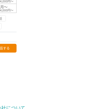
4,000円～
/月～
4,000円～
近
話する
会社について