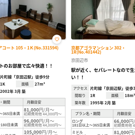
お気
ート 105・1Ｋ(No.331594)
京都アゴラマンション 302・
に入
1R(No.401442)
り登
録
京田辺市
トのお部屋で広々快適！！
駅が近く、セパレートなので生
片町線「京田辺駅」徒歩9分
い！！
1K
27m²
面積
片町線「京田辺駅」徒歩
アクセス
2002年 3月 築
1R
18m
間取り
面積
・期間
月額目安
1995年 2月 築
築年数
81,000
円/月～
～365日未満
プラン名・期間
月額目安
初期費用他 44,000円～
96,000
円/月～
66,000
円
ロング
180日未満
初期費用他 44,000円～
181日以上～365日未満
初期費用他 4
105,000
円/月～
81,000
円
ミドル