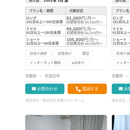
2002年 3月 築
築年数
築年数
プラン名・期間
月額目安
プラン名
81,000
円/月～
ロング
ロング
181日以上～365日未満
181日以上
初期費用他 44,000円～
96,000
円/月～
ミドル
ミドル
91日以上～180日未満
91日以上～
初期費用他 44,000円～
105,000
円/月～
ショート
ショート
31日以上～90日未満
31日以上
初期費用他 44,000円～
日当り良好
女性向け
駅近
日当り
インターネット無料
wifiあり
インタ
京都府
京田辺市
京都府
お問合わせ
電話する
お
運営会社：
株式会社京都ベストホーム
運営会社：