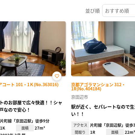
並び順
お気
ート 101・1Ｋ(No.363016)
京都アゴラマンション 312・
に入
1R(No.404184)
り登
録
京田辺市
トのお部屋で広々快適！！シャ
駅が近く、セパレートなので生
戸なので安心！
い！！
片町線「京田辺駅」徒歩9分
片町線「京田辺駅」徒歩
アクセス
1K
27m²
面積
1R
22m
間取り
面積