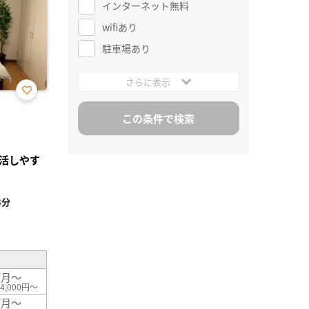
インターネット無料
wifiあり
駐車場あり
さらに表示
お気
に入
り登
録
活しやす
3分
²
/月～
4,000円～
/月～