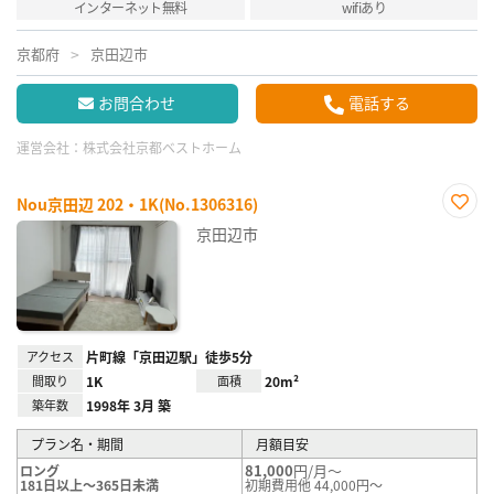
インターネット無料
wifiあり
京都府
京田辺市
お問合わせ
電話する
運営会社：
株式会社京都ベストホーム
Nou京田辺 202・1K(No.1306316)
お気
京田辺市
に入
り登
録
アクセス
片町線「京田辺駅」徒歩5分
間取り
1K
面積
20m²
築年数
1998年 3月 築
プラン名・期間
月額目安
81,000
円/月～
ロング
181日以上～365日未満
初期費用他 44,000円～