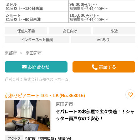
96,000
円/月～
ミドル
91日以上～180日未満
初期費用他 44,000円～
105,000
円/月～
ショート
31日以上～90日未満
初期費用他 44,000円～
保証人不要
女性向け
駅近
インターネット無料
wifiあり
京都府
京田辺市
お問合わせ
電話する
運営会社：
株式会社京都ベストホーム
京都セピアコート 101・1Ｋ(No.363016)
お気
京田辺市
に入
り登
セパレートのお部屋で広々快適！！シャ
録
ッター雨戸なので安心！
アクセス
片町線「京田辺駅」徒歩9分