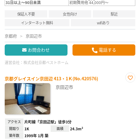
31日以上～90日未満
初期費用他 44,000円～
保証人不要
女性向け
駅近
インターネット無料
wifiあり
京都府
京田辺市
お問合わせ
電話する
運営会社：
株式会社京都ベストホーム
京都グレイスイン京田辺 413・1Ｋ(No.420576)
お気
京田辺市
に入
り登
録
アクセス
片町線「京田辺駅」徒歩3分
間取り
1K
面積
24.3m²
築年数
1999年 1月 築