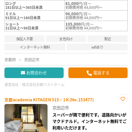
81,000
円/月～
ロング
181日以上～365日未満
初期費用他 44,000円～
96,000
円/月～
ミドル
91日以上～180日未満
初期費用他 44,000円～
105,000
円/月～
ショート
31日以上～90日未満
初期費用他 44,000円～
保証人不要
女性向け
駅近
インターネット無料
wifiあり
京都府
京田辺市
お問合わせ
電話する
運営会社：
株式会社京都ベストホーム
京都academia KITAGEN 515・1Ｋ(No.153477)
お気
京田辺市
に入
り登
スーパーが隣で便利です。道路向かいが
録
マクドナルド。インターネット無料でご
利用いただけます。