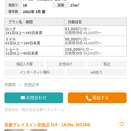
間取り
1K
面積
27m²
築年数
2002年 3月 築
プラン名・期間
月額目安
81,000
円/月～
ロング
181日以上～365日未満
初期費用他 44,000円～
96,000
円/月～
ミドル
91日以上～180日未満
初期費用他 44,000円～
105,000
円/月～
ショート
31日以上～90日未満
初期費用他 44,000円～
保証人不要
女性向け
駅近
インターネット無料
wifiあり
京都府
京田辺市
お問合わせ
電話する
運営会社：
株式会社京都ベストホーム
京都グレイスイン京田辺 314・1K(No.365284)
お気