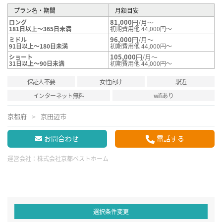
プラン名・期間
月額目安
81,000
円/月～
ロング
181日以上～365日未満
初期費用他 44,000円～
96,000
円/月～
ミドル
91日以上～180日未満
初期費用他 44,000円～
105,000
円/月～
ショート
31日以上～90日未満
初期費用他 44,000円～
保証人不要
女性向け
駅近
インターネット無料
wifiあり
京都府
京田辺市
お問合わせ
電話する
運営会社：
株式会社京都ベストホーム
選択条件変更