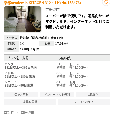
京都academia KITAGEN 312・1Ｋ(No.153476)
お気
京田辺市
に入
り登
スーパーが隣で便利です。道路向かいが
録
マクドナルド。インターネット無料でご
利用いただけます。
アクセス
片町線「同志社前駅」徒歩11分
間取り
1K
面積
17.01m²
築年数
1988年 2月 築
プラン名・期間
月額目安
51,000
円/月～
ロング
181日以上～365日未満
初期費用他 44,000円～
66,000
円/月～
ミドル
91日以上～180日未満
初期費用他 44,000円～
81,000
円/月～
ショート
31日以上～90日未満
初期費用他 44,000円～
保証人不要
インターネット無料
wifiあり
家具付賃貸
カード決済OK
京都府
京田辺市