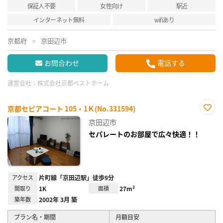
保証人不要
女性向け
駅近
インターネット無料
wifiあり
京都府
京田辺市
お問合わせ
電話する
運営会社：
株式会社京都ベストホーム
京都セピアコート 105・1Ｋ(No.331594)
お気
京田辺市
に入
り登
セパレートのお部屋で広々快適！！
録
アクセス
片町線「京田辺駅」徒歩9分
間取り
1K
面積
27m²
築年数
2002年 3月 築
プラン名・期間
月額目安