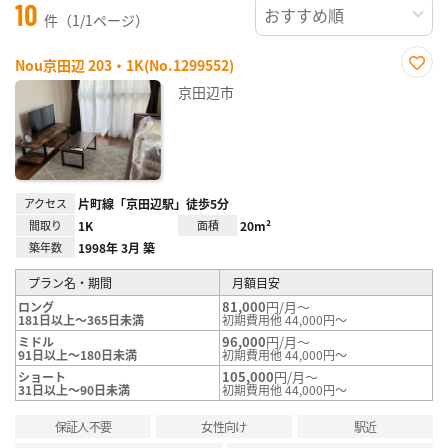
10
件（1/1ページ）
Nou京田辺 203・1K(No.1299552)
お気
京田辺市
に入
り登
録
アクセス
片町線「京田辺駅」徒歩5分
間取り
1K
面積
20m²
築年数
1998年 3月 築
プラン名・期間
月額目安
81,000
円/月～
ロング
181日以上～365日未満
初期費用他 44,000円～
96,000
円/月～
ミドル
91日以上～180日未満
初期費用他 44,000円～
105,000
円/月～
ショート
31日以上～90日未満
初期費用他 44,000円～
保証人不要
女性向け
駅近