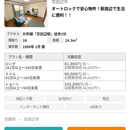
京田辺市
に入
り登
オートロックで安心物件！駅周辺で生活
録
に便利！！
アクセス
片町線「京田辺駅」徒歩3分
間取り
1K
面積
24.3m²
築年数
1999年 1月 築
プラン名・期間
月額目安
81,000
円/月～
ロング
181日以上～365日未満
初期費用他 44,000円～
96,000
円/月～
ミドル
91日以上～180日未満
初期費用他 44,000円～
105,000
円/月～
ショート
31日以上～90日未満
初期費用他 44,000円～
保証人不要
女性向け
駅近
インターネット無料
wifiあり
京都府
京田辺市