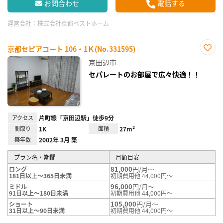
お問合わせ
電話する
運営会社：
株式会社京都ベストホーム
京都セピアコート 106・1Ｋ(No.331595)
お気
京田辺市
に入
り登
セパレートのお部屋で広々快適！！
録
アクセス
片町線「京田辺駅」徒歩9分
間取り
1K
面積
27m²
築年数
2002年 3月 築
プラン名・期間
月額目安
81,000
円/月～
ロング
181日以上～365日未満
初期費用他 44,000円～
96,000
円/月～
ミドル
91日以上～180日未満
初期費用他 44,000円～
105,000
円/月～
ショート
31日以上～90日未満
初期費用他 44,000円～