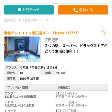
お問合わせ
電話する
運営会社：
株式会社京都ベストホーム
京都グレイスイン京田辺 411・1Ｋ(No.313737)
お気
京田辺市
に入
り登
２つの駅、スーパー、ドラッグストアが
録
近くて生活に便利！！
アクセス
片町線「京田辺駅」徒歩3分
間取り
1K
面積
24.3m²
築年数
1999年 1月 築
プラン名・期間
月額目安
81,000
円/月～
ロング
181日以上～365日未満
初期費用他 44,000円～
96,000
円/月～
ミドル
91日以上～180日未満
初期費用他 44,000円～
105,000
円/月～
ショート