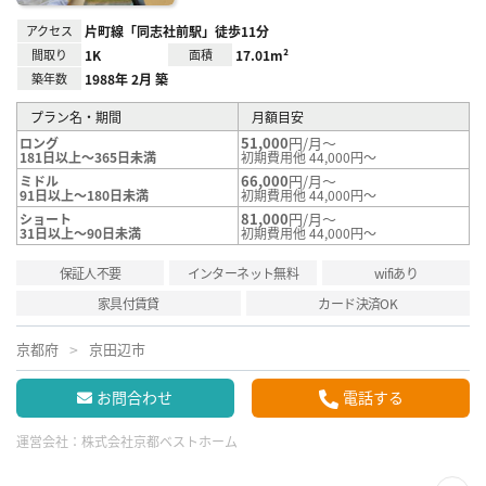
アクセス
片町線「同志社前駅」徒歩11分
間取り
1K
面積
17.01m²
築年数
1988年 2月 築
プラン名・期間
月額目安
51,000
円/月～
ロング
181日以上～365日未満
初期費用他 44,000円～
66,000
円/月～
ミドル
91日以上～180日未満
初期費用他 44,000円～
81,000
円/月～
ショート
31日以上～90日未満
初期費用他 44,000円～
保証人不要
インターネット無料
wifiあり
家具付賃貸
カード決済OK
京都府
京田辺市
お問合わせ
電話する
運営会社：
株式会社京都ベストホーム