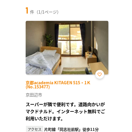
1
件（1/1ページ）
お気
京都academia KITAGEN 515・1Ｋ
に入
(No.153477)
り登
録
京田辺市
スーパーが隣で便利です。道路向かいが
マクドナルド。インターネット無料でご
利用いただけます。
片町線「同志社前駅」徒歩11分
アクセス