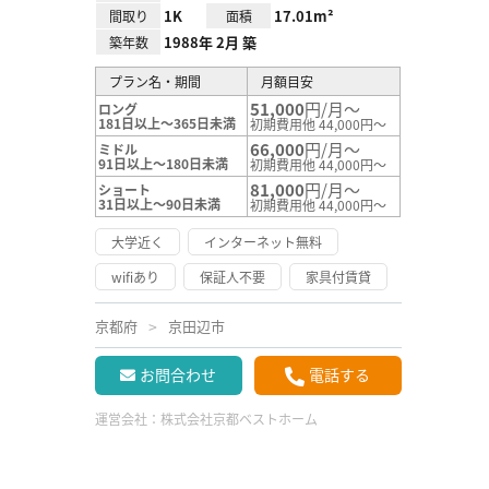
1K
17.01m²
間取り
面積
1988年 2月 築
築年数
プラン名・期間
月額目安
51,000
円/月～
ロング
181日以上～365日未満
初期費用他 44,000円～
66,000
円/月～
ミドル
91日以上～180日未満
初期費用他 44,000円～
81,000
円/月～
ショート
31日以上～90日未満
初期費用他 44,000円～
大学近く
インターネット無料
wifiあり
保証人不要
家具付賃貸
京都府
京田辺市
お問合わせ
電話する
運営会社：
株式会社京都ベストホーム