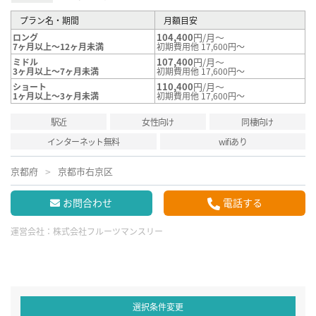
プラン名・期間
月額目安
104,400
円/月～
ロング
7ヶ月以上～12ヶ月未満
初期費用他 17,600円～
107,400
円/月～
ミドル
3ヶ月以上～7ヶ月未満
初期費用他 17,600円～
110,400
円/月～
ショート
1ヶ月以上～3ヶ月未満
初期費用他 17,600円～
駅近
女性向け
同棲向け
インターネット無料
wifiあり
京都府
京都市右京区
お問合わせ
電話する
運営会社：
株式会社フルーツマンスリー
選択条件変更