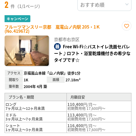
2
件（1/1ページ）
キャンペーン
フルーツマンスリー京都 嵐電山ノ内駅 205・1Ｋ
(No.419672)
お気
に入
京都市右京区
り登
録
Free Wi-Fi☆バストイレ洗面セパレ
ート♪ロフト・浴室乾燥機付きの希少な
タイプです☆
アクセス
京福嵐山本線「山ノ内駅」徒歩1分
間取り
1K
面積
27.18m²
築年数
2004年 4月 築
プラン名・期間
月額目安
110,400
円/月～
ロング
7ヶ月以上～12ヶ月未満
初期費用他 17,600円～
113,400
円/月～
ミドル
3ヶ月以上～7ヶ月未満
初期費用他 17,600円～
116,400
円/月～
ショート
1ヶ月以上～3ヶ月未満
初期費用他 17,600円～