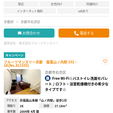
駅近
女性向け
同棲向け
インターネット無料
wifiあり
京都府
京都市右京区
お問合わせ
電話する
運営会社：
株式会社フルーツマンスリー
キャンペーン
フルーツマンスリー京都 嵐電山ノ内駅 102・
1K(No.811555)
お気
に入
京都市右京区
り登
録
Free Wi-Fi☆バストイレ洗面セパレ
ート♪ロフト・浴室乾燥機付きの希少な
タイプです☆
アクセス
京福嵐山本線「山ノ内駅」徒歩1分
間取り
1K
面積
27.18m²
築年数
2004年 4月 築