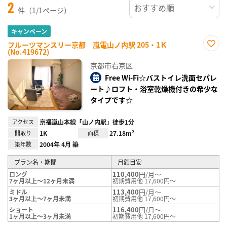
2
件（1/1ページ）
キャンペーン
フルーツマンスリー京都 嵐電山ノ内駅 205・1Ｋ
(No.419672)
お気
に入
京都市右京区
り登
録
Free Wi-Fi☆バストイレ洗面セパレ
ート♪ロフト・浴室乾燥機付きの希少な
タイプです☆
アクセス
京福嵐山本線「山ノ内駅」徒歩1分
間取り
1K
面積
27.18m²
築年数
2004年 4月 築
プラン名・期間
月額目安
110,400
円/月～
ロング
7ヶ月以上～12ヶ月未満
初期費用他 17,600円～
113,400
円/月～
ミドル
3ヶ月以上～7ヶ月未満
初期費用他 17,600円～
116,400
円/月～
ショート
1ヶ月以上～3ヶ月未満
初期費用他 17,600円～