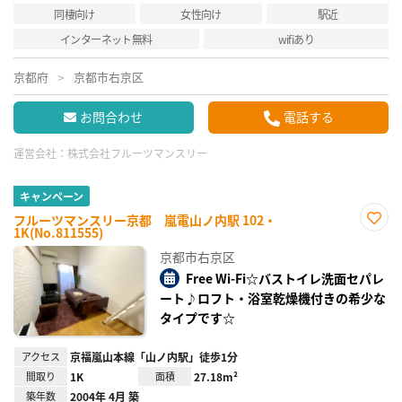
同棲向け
女性向け
駅近
インターネット無料
wifiあり
京都府
京都市右京区
お問合わせ
電話する
運営会社：
株式会社フルーツマンスリー
キャンペーン
フルーツマンスリー京都 嵐電山ノ内駅 102・
1K(No.811555)
お気
に入
京都市右京区
り登
録
Free Wi-Fi☆バストイレ洗面セパレ
ート♪ロフト・浴室乾燥機付きの希少な
タイプです☆
アクセス
京福嵐山本線「山ノ内駅」徒歩1分
間取り
1K
面積
27.18m²
築年数
2004年 4月 築