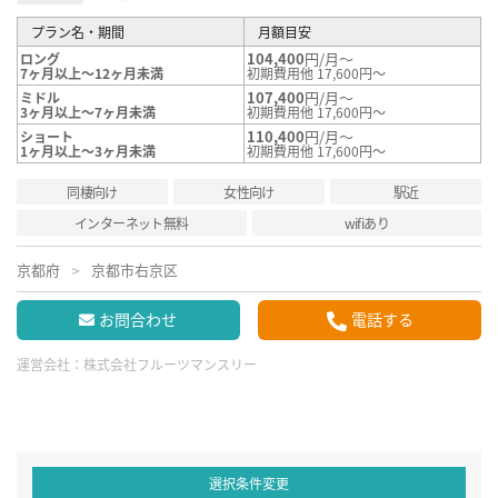
プラン名・期間
月額目安
104,400
円/月～
ロング
7ヶ月以上～12ヶ月未満
初期費用他 17,600円～
107,400
円/月～
ミドル
3ヶ月以上～7ヶ月未満
初期費用他 17,600円～
110,400
円/月～
ショート
1ヶ月以上～3ヶ月未満
初期費用他 17,600円～
同棲向け
女性向け
駅近
インターネット無料
wifiあり
京都府
京都市右京区
お問合わせ
電話する
運営会社：
株式会社フルーツマンスリー
選択条件変更