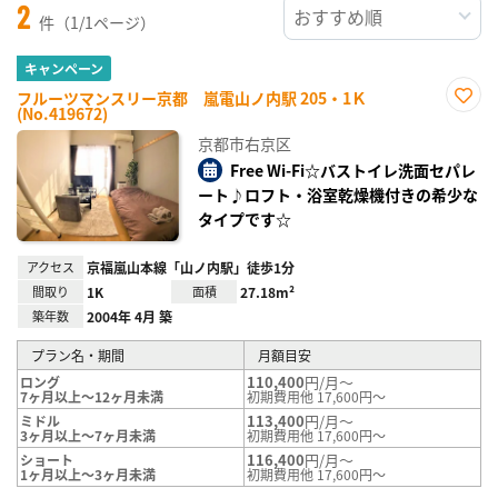
2
件（1/1ページ）
キャンペーン
フルーツマンスリー京都 嵐電山ノ内駅 205・1Ｋ
(No.419672)
お気
に入
京都市右京区
り登
録
Free Wi-Fi☆バストイレ洗面セパレ
ート♪ロフト・浴室乾燥機付きの希少な
タイプです☆
アクセス
京福嵐山本線「山ノ内駅」徒歩1分
間取り
1K
面積
27.18m²
築年数
2004年 4月 築
プラン名・期間
月額目安
110,400
円/月～
ロング
7ヶ月以上～12ヶ月未満
初期費用他 17,600円～
113,400
円/月～
ミドル
3ヶ月以上～7ヶ月未満
初期費用他 17,600円～
116,400
円/月～
ショート
1ヶ月以上～3ヶ月未満
初期費用他 17,600円～