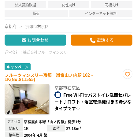
法人契約歓迎
女性向け
同棲向け
駅近
インターネット無料
京都府
京都市右京区
お問合わせ
電話する
運営会社：
株式会社フルーツマンスリー
キャンペーン
フルーツマンスリー京都 嵐電山ノ内駅 102・
1K(No.811555)
お気
に入
京都市右京区
り登
録
Free Wi-Fi☆バストイレ洗面セパレ
ート♪ロフト・浴室乾燥機付きの希少な
タイプです☆
アクセス
京福嵐山本線「山ノ内駅」徒歩1分
間取り
1K
面積
27.18m²
築年数
2004年 4月 築