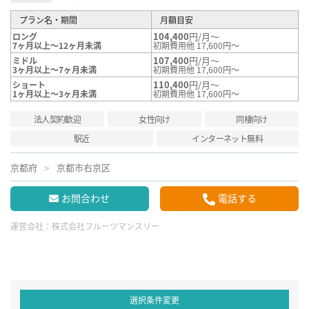
プラン名・期間
月額目安
104,400
円/月～
ロング
7ヶ月以上～12ヶ月未満
初期費用他 17,600円～
107,400
円/月～
ミドル
3ヶ月以上～7ヶ月未満
初期費用他 17,600円～
110,400
円/月～
ショート
1ヶ月以上～3ヶ月未満
初期費用他 17,600円～
法人契約歓迎
女性向け
同棲向け
駅近
インターネット無料
京都府
京都市右京区
お問合わせ
電話する
運営会社：
株式会社フルーツマンスリー
選択条件変更