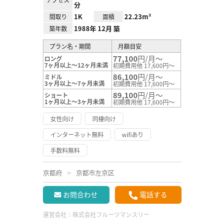
分
1K
22.23m²
間取り
面積
1988年 12月 築
築年数
プラン名・期間
月額目安
77,100
円/月～
ロング
7ヶ月以上～12ヶ月未満
初期費用他 17,600円～
86,100
円/月～
ミドル
3ヶ月以上～7ヶ月未満
初期費用他 17,600円～
89,100
円/月～
ショート
1ヶ月以上～3ヶ月未満
初期費用他 17,600円～
女性向け
同棲向け
インターネット無料
wifiあり
手数料無料
京都府
京都市左京区
お問合わせ
電話する
運営会社：
株式会社フルーツマンスリー