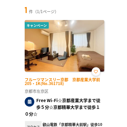
1
件（1/1ページ）
キャンペーン
お気
フルーツマンスリー京都 京都産業大学前
に入
205・1K(No.361718)
り登
録
京都市左京区
Free Wi-Fi☆京都産業大学まで徒
歩５分☆京都精華大学まで徒歩１
０分☆
叡山電鉄「京都精華大前駅」徒歩10
アクセス