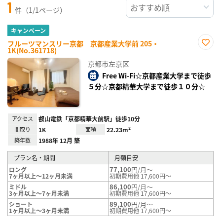
1
件（1/1ページ）
キャンペーン
フルーツマンスリー京都 京都産業大学前 205・
1K(No.361718)
お気
に入
京都市左京区
り登
録
Free Wi-Fi☆京都産業大学まで徒歩
５分☆京都精華大学まで徒歩１０分☆
アクセス
叡山電鉄「京都精華大前駅」徒歩10分
間取り
1K
面積
22.23m²
築年数
1988年 12月 築
プラン名・期間
月額目安
77,100
円/月～
ロング
7ヶ月以上～12ヶ月未満
初期費用他 17,600円～
86,100
円/月～
ミドル
3ヶ月以上～7ヶ月未満
初期費用他 17,600円～
89,100
円/月～
ショート
1ヶ月以上～3ヶ月未満
初期費用他 17,600円～