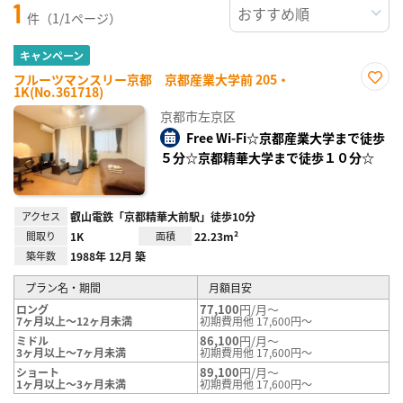
1
件（1/1ページ）
キャンペーン
フルーツマンスリー京都 京都産業大学前 205・
1K(No.361718)
お気
に入
京都市左京区
り登
録
Free Wi-Fi☆京都産業大学まで徒歩
５分☆京都精華大学まで徒歩１０分☆
アクセス
叡山電鉄「京都精華大前駅」徒歩10分
間取り
1K
面積
22.23m²
築年数
1988年 12月 築
プラン名・期間
月額目安
77,100
円/月～
ロング
7ヶ月以上～12ヶ月未満
初期費用他 17,600円～
86,100
円/月～
ミドル
3ヶ月以上～7ヶ月未満
初期費用他 17,600円～
89,100
円/月～
ショート
1ヶ月以上～3ヶ月未満
初期費用他 17,600円～