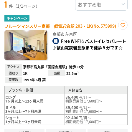
1
件（1/1ページ）
キャンペーン
フルーツマンスリー京都 叡電岩倉駅 203・1K(No.575999)
お気
京都市左京区
に入
り登
Free Wi-Fi☆バストイレセパレート
録
♪叡山電鉄岩倉駅まで徒歩５分です☆
アクセス
京都市烏丸線「国際会館駅」徒歩13分
間取り
1K
面積
22.5m²
築年数
1997年 6月 築
プラン名・期間
月額目安
86,400
円/月～
ロング
7ヶ月以上～12ヶ月未満
初期費用他 17,600円～
89,400
円/月～
ミドル
3ヶ月以上～7ヶ月未満
初期費用他 17,600円～
92,400
円/月～
ショート
1ヶ月以上～3ヶ月未満
初期費用他 17,600円～