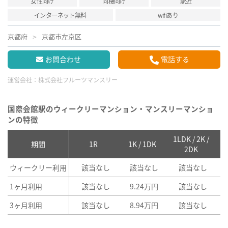
女性向け
同棲向け
駅近
インターネット無料
wifiあり
京都府
京都市左京区
お問合わせ
電話する
運営会社：
株式会社フルーツマンスリー
国際会館駅のウィークリーマンション・マンスリーマンショ
ンの特徴
1LDK / 2K /
2
期間
1R
1K / 1DK
2DK
ウィークリー利用
該当なし
該当なし
該当なし
1ヶ月利用
該当なし
9.24万円
該当なし
3ヶ月利用
該当なし
8.94万円
該当なし