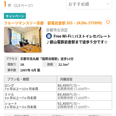
1
件（1/1ページ）
キャンペーン
フルーツマンスリー京都 叡電岩倉駅 203・1K(No.575999)
お気
京都市左京区
に入
り登
Free Wi-Fi☆バストイレセパレート
録
♪叡山電鉄岩倉駅まで徒歩５分です☆
アクセス
京都市烏丸線「国際会館駅」徒歩13分
間取り
1K
面積
22.5m²
築年数
1997年 6月 築
プラン名・期間
月額目安
86,400
円/月～
ロング
7ヶ月以上～12ヶ月未満
初期費用他 17,600円～
89,400
円/月～
ミドル
3ヶ月以上～7ヶ月未満
初期費用他 17,600円～
92,400
円/月～
ショート
1ヶ月以上～3ヶ月未満
初期費用他 17,600円～