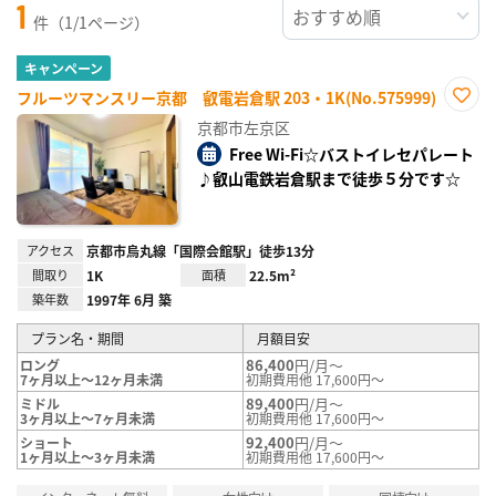
1
件（1/1ページ）
キャンペーン
フルーツマンスリー京都 叡電岩倉駅 203・1K(No.575999)
お気
京都市左京区
に入
り登
Free Wi-Fi☆バストイレセパレート
録
♪叡山電鉄岩倉駅まで徒歩５分です☆
アクセス
京都市烏丸線「国際会館駅」徒歩13分
間取り
1K
面積
22.5m²
築年数
1997年 6月 築
プラン名・期間
月額目安
86,400
円/月～
ロング
7ヶ月以上～12ヶ月未満
初期費用他 17,600円～
89,400
円/月～
ミドル
3ヶ月以上～7ヶ月未満
初期費用他 17,600円～
92,400
円/月～
ショート
1ヶ月以上～3ヶ月未満
初期費用他 17,600円～