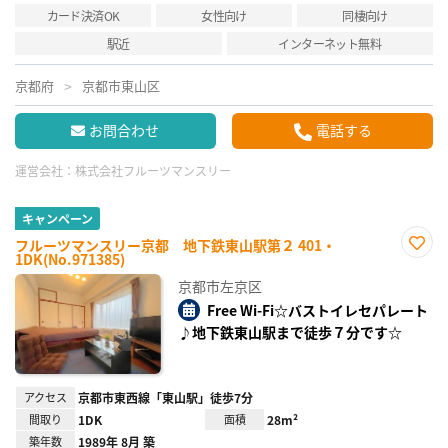
カード決済OK
女性向け
同棲向け
駅近
インターネット無料
京都府
京都市東山区
お問合わせ
電話する
運営会社：
株式会社フルーツマンスリー
キャンペーン
フルーツマンスリー京都 地下鉄東山駅第２ 401・
1DK(No.971385)
お気
に入
京都市左京区
り登
録
Free Wi-Fi☆バストイレセパレート
♪地下鉄東山駅まで徒歩７分です☆
アクセス
京都市東西線「東山駅」徒歩7分
間取り
1DK
面積
28m²
築年数
1989年 8月 築