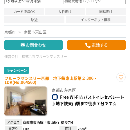
1ヶ月以上～3ヶ月未満
初期費用他 17,600円～
カード決済OK
女性向け
同棲向け
駅近
インターネット無料
京都府
京都市東山区
お問合わせ
電話する
運営会社：
株式会社フルーツマンスリー
キャンペーン
フルーツマンスリー京都 地下鉄東山駅第２ 306・
1DK(No.964560)
お気
に入
京都市左京区
り登
録
Free Wi-Fi☆バストイレセパレート
♪地下鉄東山駅まで徒歩７分です☆
アクセス
京都市東西線「東山駅」徒歩7分
間取り
1DK
面積
26m²