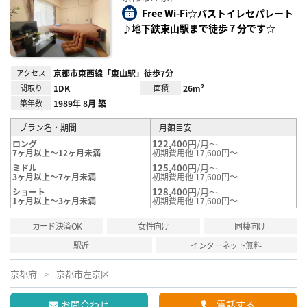
り登
録
Free Wi-Fi☆バストイレセパレート
♪地下鉄東山駅まで徒歩７分です☆
アクセス
京都市東西線「東山駅」徒歩7分
間取り
1DK
面積
26m²
築年数
1989年 8月 築
プラン名・期間
月額目安
122,400
円/月～
ロング
7ヶ月以上～12ヶ月未満
初期費用他 17,600円～
125,400
円/月～
ミドル
3ヶ月以上～7ヶ月未満
初期費用他 17,600円～
128,400
円/月～
ショート
1ヶ月以上～3ヶ月未満
初期費用他 17,600円～
カード決済OK
女性向け
同棲向け
駅近
インターネット無料
京都府
京都市左京区
お問合わせ
電話する