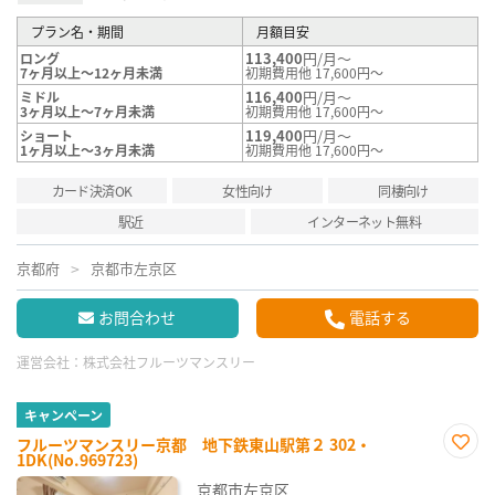
プラン名・期間
月額目安
113,400
円/月～
ロング
7ヶ月以上～12ヶ月未満
初期費用他 17,600円～
116,400
円/月～
ミドル
3ヶ月以上～7ヶ月未満
初期費用他 17,600円～
119,400
円/月～
ショート
1ヶ月以上～3ヶ月未満
初期費用他 17,600円～
カード決済OK
女性向け
同棲向け
駅近
インターネット無料
京都府
京都市左京区
お問合わせ
電話する
運営会社：
株式会社フルーツマンスリー
キャンペーン
フルーツマンスリー京都 地下鉄東山駅第２ 302・
1DK(No.969723)
お気
に入
京都市左京区