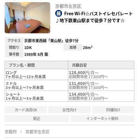
に入
京都市左京区
り登
録
Free Wi-Fi☆バストイレセパレート
♪地下鉄東山駅まで徒歩７分です☆
アクセス
京都市東西線「東山駅」徒歩7分
間取り
1DK
面積
28m²
築年数
1989年 8月 築
プラン名・期間
月額目安
128,400
円/月～
ロング
7ヶ月以上～12ヶ月未満
初期費用他 17,600円～
131,400
円/月～
ミドル
3ヶ月以上～7ヶ月未満
初期費用他 17,600円～
134,400
円/月～
ショート
1ヶ月以上～3ヶ月未満
初期費用他 17,600円～
カード決済OK
女性向け
同棲向け
駅近
インターネット無料
京都府
京都市左京区