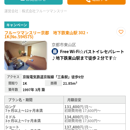
運営会社：
株式会社フルーツマンスリー
キャンペーン
フルーツマンスリー京都 地下鉄東山駅 302・
1K(No.594575)
お気
に入
京都市東山区
り登
録
Free Wi-Fi☆バストイレセパレート
♪地下鉄東山駅まで徒歩２分です☆
アクセス
京阪電気鉄道京阪線「三条駅」徒歩9分
間取り
1K
面積
21.85m²
築年数
1997年 3月 築
プラン名・期間
月額目安
131,400
円/月～
ロング
7ヶ月以上～12ヶ月未満
初期費用他 17,600円～
134,400
円/月～
ミドル
3ヶ月以上～7ヶ月未満
初期費用他 17,600円～
137,400
円/月～
ショート