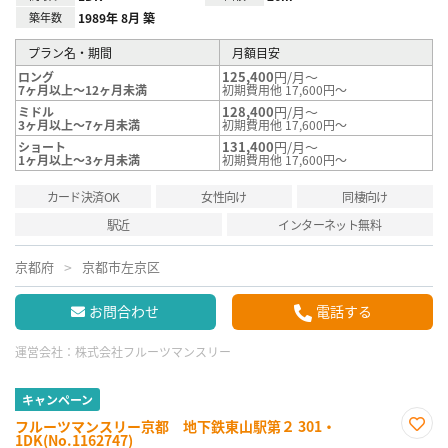
築年数
1989年 8月 築
プラン名・期間
月額目安
125,400
円/月～
ロング
7ヶ月以上～12ヶ月未満
初期費用他 17,600円～
128,400
円/月～
ミドル
3ヶ月以上～7ヶ月未満
初期費用他 17,600円～
131,400
円/月～
ショート
1ヶ月以上～3ヶ月未満
初期費用他 17,600円～
カード決済OK
女性向け
同棲向け
駅近
インターネット無料
京都府
京都市左京区
お問合わせ
電話する
運営会社：
株式会社フルーツマンスリー
キャンペーン
フルーツマンスリー京都 地下鉄東山駅第２ 301・
1DK(No.1162747)
お気