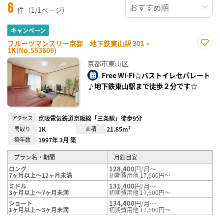
6
件（1/1ページ）
キャンペーン
フルーツマンスリー京都 地下鉄東山駅 301・
1K(No.553606)
お気
に入
京都市東山区
り登
録
Free Wi-Fi☆バストイレセパレート
♪地下鉄東山駅まで徒歩２分です☆
アクセス
京阪電気鉄道京阪線「三条駅」徒歩9分
間取り
1K
面積
21.85m²
築年数
1997年 3月 築
プラン名・期間
月額目安
128,400
円/月～
ロング
7ヶ月以上～12ヶ月未満
初期費用他 17,600円～
131,400
円/月～
ミドル
3ヶ月以上～7ヶ月未満
初期費用他 17,600円～
134,400
円/月～
ショート
1ヶ月以上～3ヶ月未満
初期費用他 17,600円～