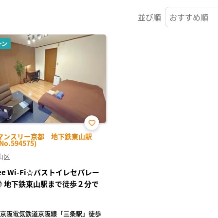
並び順
ーン
お気
マンスリー京都 地下鉄東山駅
に入
No.594575)
り登
録
山区
ree Wi-Fi☆バストイレセパレー
♪地下鉄東山駅まで徒歩２分で
京阪電気鉄道京阪線「三条駅」徒歩