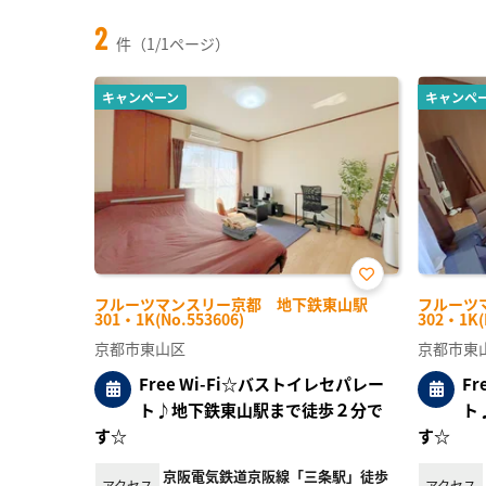
2
件（1/1ページ）
キャンペーン
キャンペ
お気
フルーツマンスリー京都 地下鉄東山駅
フルーツ
に入
301・1K(No.553606)
302・1K(
り登
録
京都市東山区
京都市東
Free Wi-Fi☆バストイレセパレー
F
ト♪地下鉄東山駅まで徒歩２分で
ト
す☆
す☆
京阪電気鉄道京阪線「三条駅」徒歩
アクセス
アクセス