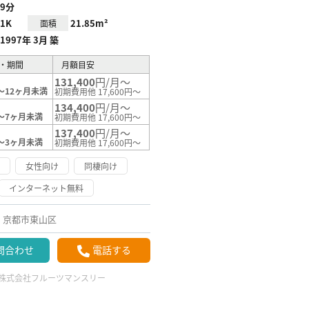
9分
1K
21.85m²
面積
1997年 3月 築
・期間
月額目安
131,400
円/月～
～12ヶ月未満
初期費用他 17,600円～
134,400
円/月～
～7ヶ月未満
初期費用他 17,600円～
137,400
円/月～
～3ヶ月未満
初期費用他 17,600円～
く
女性向け
同棲向け
インターネット無料
京都市東山区
問合わせ
電話する
株式会社フルーツマンスリー