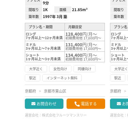
9分
1K
21.85m²
間取り
面積
間取り
1997年 3月 築
築年数
築年数
プラン名・期間
月額目安
プラン名
128,400
円/月～
ロング
ロング
7ヶ月以上～12ヶ月未満
7ヶ月以上
初期費用他 17,600円～
131,400
円/月～
ミドル
ミドル
3ヶ月以上～7ヶ月未満
3ヶ月以上
初期費用他 17,600円～
134,400
円/月～
ショート
ショート
1ヶ月以上～3ヶ月未満
1ヶ月以上
初期費用他 17,600円～
大学近く
女性向け
同棲向け
大学近
駅近
インターネット無料
駅近
京都府
京都市東山区
京都府
お問合わせ
電話する
お
運営会社：
株式会社フルーツマンスリー
運営会社：