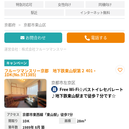
特急対応可
女性向け
同棲向け
駅近
インターネット無料
京都府
京都市東山区
お問合わせ
電話する
運営会社：
株式会社フルーツマンスリー
キャンペーン
フルーツマンスリー京都 地下鉄東山駅第２ 401・
1DK(No.971385)
お気
に入
京都市左京区
り登
録
Free Wi-Fi☆バストイレセパレート
♪地下鉄東山駅まで徒歩７分です☆
アクセス
京都市東西線「東山駅」徒歩7分
間取り
1DK
面積
28m²
築年数
1989年 8月 築