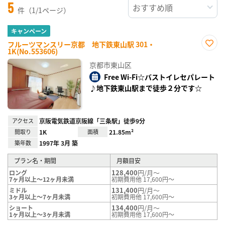
5
件（1/1ページ）
キャンペーン
フルーツマンスリー京都 地下鉄東山駅 301・
1K(No.553606)
お気
に入
京都市東山区
り登
録
Free Wi-Fi☆バストイレセパレート
♪地下鉄東山駅まで徒歩２分です☆
アクセス
京阪電気鉄道京阪線「三条駅」徒歩9分
間取り
1K
面積
21.85m²
築年数
1997年 3月 築
プラン名・期間
月額目安
128,400
円/月～
ロング
7ヶ月以上～12ヶ月未満
初期費用他 17,600円～
131,400
円/月～
ミドル
3ヶ月以上～7ヶ月未満
初期費用他 17,600円～
134,400
円/月～
ショート
1ヶ月以上～3ヶ月未満
初期費用他 17,600円～