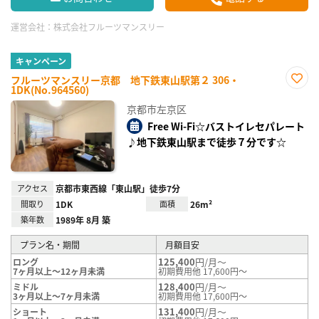
運営会社：
株式会社フルーツマンスリー
キャンペーン
フルーツマンスリー京都 地下鉄東山駅第２ 306・
1DK(No.964560)
お気
に入
京都市左京区
り登
録
Free Wi-Fi☆バストイレセパレート
♪地下鉄東山駅まで徒歩７分です☆
アクセス
京都市東西線「東山駅」徒歩7分
間取り
1DK
面積
26m²
築年数
1989年 8月 築
プラン名・期間
月額目安
125,400
円/月～
ロング
7ヶ月以上～12ヶ月未満
初期費用他 17,600円～
128,400
円/月～
ミドル
3ヶ月以上～7ヶ月未満
初期費用他 17,600円～
131,400
円/月～
ショート