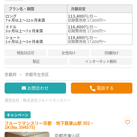
プラン名・期間
月額目安
113,400
円/月～
ロング
7ヶ月以上～12ヶ月未満
初期費用他 17,600円～
116,400
円/月～
ミドル
3ヶ月以上～7ヶ月未満
初期費用他 17,600円～
119,400
円/月～
ショート
1ヶ月以上～3ヶ月未満
初期費用他 17,600円～
特急対応可
女性向け
同棲向け
駅近
インターネット無料
京都府
京都市左京区
お問合わせ
電話する
運営会社：
株式会社フルーツマンスリー
キャンペーン
フルーツマンスリー京都 地下鉄東山駅 302・
1K(No.594575)
お気
に入
京都市東山区