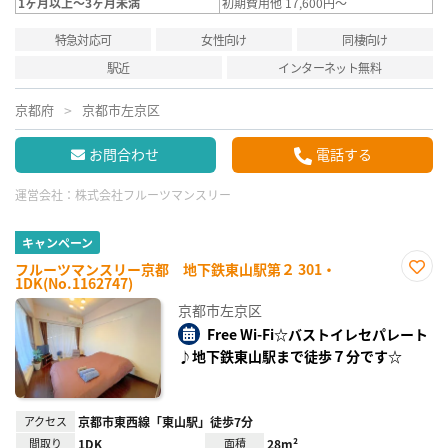
1ヶ月以上～3ヶ月未満
初期費用他 17,600円～
特急対応可
女性向け
同棲向け
駅近
インターネット無料
京都府
京都市左京区
お問合わせ
電話する
運営会社：
株式会社フルーツマンスリー
キャンペーン
フルーツマンスリー京都 地下鉄東山駅第２ 301・
1DK(No.1162747)
お気
に入
京都市左京区
り登
録
Free Wi-Fi☆バストイレセパレート
♪地下鉄東山駅まで徒歩７分です☆
アクセス
京都市東西線「東山駅」徒歩7分
間取り
1DK
面積
28m²