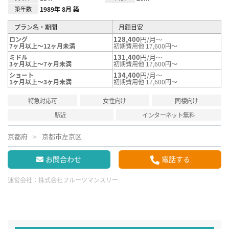
築年数
1989年 8月 築
プラン名・期間
月額目安
128,400
円/月～
ロング
7ヶ月以上～12ヶ月未満
初期費用他 17,600円～
131,400
円/月～
ミドル
3ヶ月以上～7ヶ月未満
初期費用他 17,600円～
134,400
円/月～
ショート
1ヶ月以上～3ヶ月未満
初期費用他 17,600円～
特急対応可
女性向け
同棲向け
駅近
インターネット無料
京都府
京都市左京区
お問合わせ
電話する
運営会社：
株式会社フルーツマンスリー