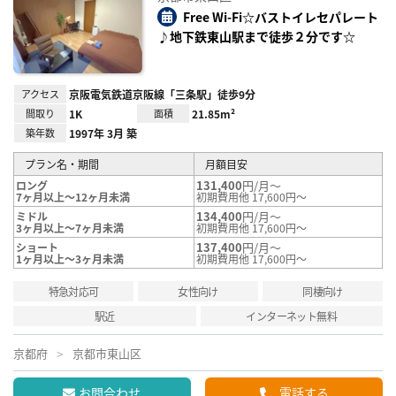
り登
録
Free Wi-Fi☆バストイレセパレート
♪地下鉄東山駅まで徒歩２分です☆
アクセス
京阪電気鉄道京阪線「三条駅」徒歩9分
間取り
1K
面積
21.85m²
築年数
1997年 3月 築
プラン名・期間
月額目安
131,400
円/月～
ロング
7ヶ月以上～12ヶ月未満
初期費用他 17,600円～
134,400
円/月～
ミドル
3ヶ月以上～7ヶ月未満
初期費用他 17,600円～
137,400
円/月～
ショート
1ヶ月以上～3ヶ月未満
初期費用他 17,600円～
特急対応可
女性向け
同棲向け
駅近
インターネット無料
京都府
京都市東山区
お問合わせ
電話する