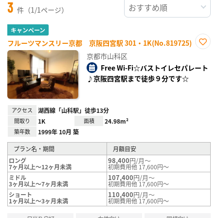
3
件（1/1ページ）
キャンペーン
フルーツマンスリー京都 京阪四宮駅 301・1K(No.819725)
お気
京都市山科区
に入
り登
Free Wi-Fi☆バストイレセパレート
録
♪京阪四宮駅まで徒歩９分です☆
アクセス
湖西線「山科駅」徒歩13分
間取り
1K
面積
24.98m²
築年数
1999年 10月 築
プラン名・期間
月額目安
98,400
円/月～
ロング
7ヶ月以上～12ヶ月未満
初期費用他 17,600円～
107,400
円/月～
ミドル
3ヶ月以上～7ヶ月未満
初期費用他 17,600円～
110,400
円/月～
ショート
1ヶ月以上～3ヶ月未満
初期費用他 17,600円～