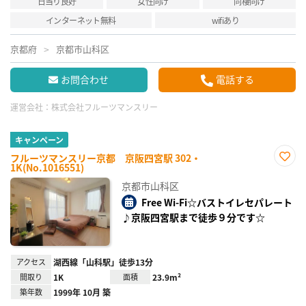
日当り良好
女性向け
同棲向け
インターネット無料
wifiあり
京都府
京都市山科区
お問合わせ
電話する
運営会社：
株式会社フルーツマンスリー
キャンペーン
フルーツマンスリー京都 京阪四宮駅 302・
1K(No.1016551)
お気
に入
京都市山科区
り登
録
Free Wi-Fi☆バストイレセパレート
♪京阪四宮駅まで徒歩９分です☆
アクセス
湖西線「山科駅」徒歩13分
間取り
1K
面積
23.9m²
築年数
1999年 10月 築