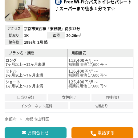
録
Free Wi-Fi☆バストイレセパレート
♪スーパーまで徒歩１分です☆
アクセス
京都市東西線「東野駅」徒歩13分
間取り
1K
面積
20.26m²
築年数
1998年 3月 築
プラン名・期間
月額目安
113,400
円/月～
ロング
7ヶ月以上～12ヶ月未満
初期費用他 17,600円～
116,400
円/月～
ミドル
3ヶ月以上～7ヶ月未満
初期費用他 17,600円～
125,400
円/月～
ショート
1ヶ月以上～3ヶ月未満
初期費用他 17,600円～
日当り良好
女性向け
同棲向け
インターネット無料
wifiあり
京都府
京都市山科区
お問合わせ
電話する