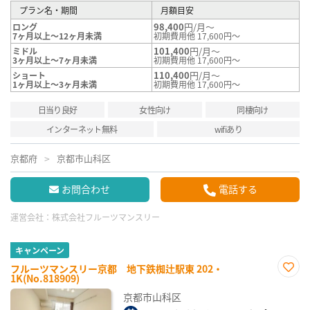
プラン名・期間
月額目安
98,400
円/月～
ロング
7ヶ月以上～12ヶ月未満
初期費用他 17,600円～
101,400
円/月～
ミドル
3ヶ月以上～7ヶ月未満
初期費用他 17,600円～
110,400
円/月～
ショート
1ヶ月以上～3ヶ月未満
初期費用他 17,600円～
日当り良好
女性向け
同棲向け
インターネット無料
wifiあり
京都府
京都市山科区
お問合わせ
電話する
運営会社：
株式会社フルーツマンスリー
キャンペーン
フルーツマンスリー京都 地下鉄椥辻駅東 202・
1K(No.818909)
お気
に入
京都市山科区
り登