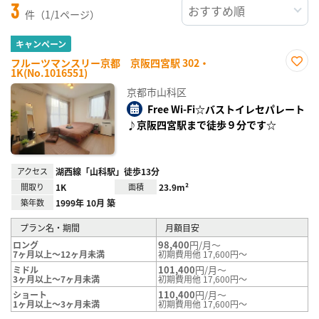
3
件（1/1ページ）
キャンペーン
フルーツマンスリー京都 京阪四宮駅 302・
1K(No.1016551)
お気
に入
京都市山科区
り登
録
Free Wi-Fi☆バストイレセパレート
♪京阪四宮駅まで徒歩９分です☆
アクセス
湖西線「山科駅」徒歩13分
間取り
1K
面積
23.9m²
築年数
1999年 10月 築
プラン名・期間
月額目安
98,400
円/月～
ロング
7ヶ月以上～12ヶ月未満
初期費用他 17,600円～
101,400
円/月～
ミドル
3ヶ月以上～7ヶ月未満
初期費用他 17,600円～
110,400
円/月～
ショート
1ヶ月以上～3ヶ月未満
初期費用他 17,600円～