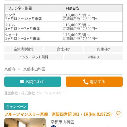
プラン名・期間
月額目安
113,400
円/月～
ロング
7ヶ月以上～12ヶ月未満
初期費用他 17,600円～
116,400
円/月～
ミドル
3ヶ月以上～7ヶ月未満
初期費用他 17,600円～
125,400
円/月～
ショート
1ヶ月以上～3ヶ月未満
初期費用他 17,600円～
空気清浄機付
女性向け
同棲向け
インターネット無料
wifiあり
京都府
京都市山科区
お問合わせ
電話する
運営会社：
株式会社フルーツマンスリー
キャンペーン
フルーツマンスリー京都 京阪四宮駅 301・1K(No.819725)
お気
京都市山科区
に入