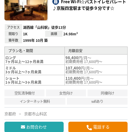
り登
Free Wi-Fi☆バストイレセパレート
録
♪京阪四宮駅まで徒歩９分です☆
アクセス
湖西線「山科駅」徒歩13分
間取り
1K
面積
24.98m²
築年数
1999年 10月 築
プラン名・期間
月額目安
98,400
円/月～
ロング
7ヶ月以上～12ヶ月未満
初期費用他 17,600円～
107,400
円/月～
ミドル
3ヶ月以上～7ヶ月未満
初期費用他 17,600円～
110,400
円/月～
ショート
1ヶ月以上～3ヶ月未満
初期費用他 17,600円～
空気清浄機付
女性向け
同棲向け
インターネット無料
wifiあり
京都府
京都市山科区
お問合わせ
電話する