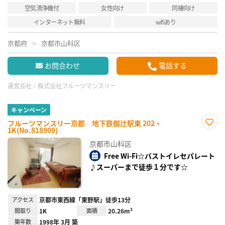
空気清浄機付
女性向け
同棲向け
インターネット無料
wifiあり
京都府
京都市山科区
お問合わせ
電話する
運営会社：
株式会社フルーツマンスリー
キャンペーン
フルーツマンスリー京都 地下鉄椥辻駅東 202・
1K(No.818909)
お気
に入
京都市山科区
り登
録
Free Wi-Fi☆バストイレセパレート
♪スーパーまで徒歩１分です☆
アクセス
京都市東西線「東野駅」徒歩13分
間取り
1K
面積
20.26m²
築年数
1998年 3月 築