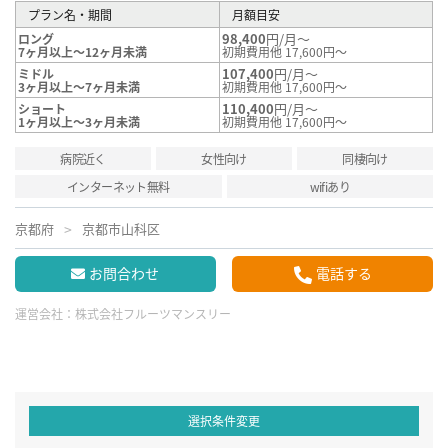
プラン名・期間
月額目安
98,400
円/月～
ロング
7ヶ月以上～12ヶ月未満
初期費用他 17,600円～
107,400
円/月～
ミドル
3ヶ月以上～7ヶ月未満
初期費用他 17,600円～
110,400
円/月～
ショート
1ヶ月以上～3ヶ月未満
初期費用他 17,600円～
病院近く
女性向け
同棲向け
インターネット無料
wifiあり
京都府
京都市山科区
お問合わせ
電話する
運営会社：
株式会社フルーツマンスリー
選択条件変更