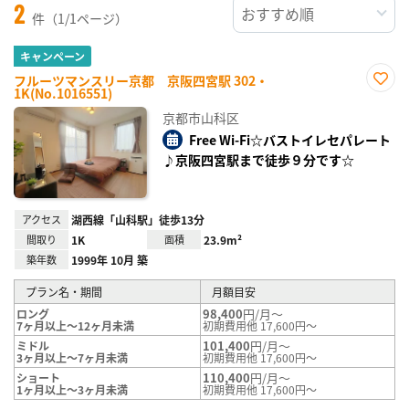
2
件（1/1ページ）
キャンペーン
フルーツマンスリー京都 京阪四宮駅 302・
1K(No.1016551)
お気
に入
京都市山科区
り登
録
Free Wi-Fi☆バストイレセパレート
♪京阪四宮駅まで徒歩９分です☆
アクセス
湖西線「山科駅」徒歩13分
間取り
1K
面積
23.9m²
築年数
1999年 10月 築
プラン名・期間
月額目安
98,400
円/月～
ロング
7ヶ月以上～12ヶ月未満
初期費用他 17,600円～
101,400
円/月～
ミドル
3ヶ月以上～7ヶ月未満
初期費用他 17,600円～
110,400
円/月～
ショート
1ヶ月以上～3ヶ月未満
初期費用他 17,600円～