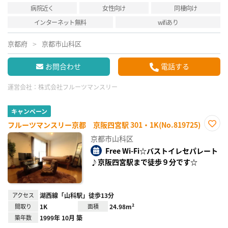
病院近く
女性向け
同棲向け
インターネット無料
wifiあり
京都府
京都市山科区
お問合わせ
電話する
運営会社：
株式会社フルーツマンスリー
キャンペーン
フルーツマンスリー京都 京阪四宮駅 301・1K(No.819725)
お気
京都市山科区
に入
り登
Free Wi-Fi☆バストイレセパレート
録
♪京阪四宮駅まで徒歩９分です☆
アクセス
湖西線「山科駅」徒歩13分
間取り
1K
面積
24.98m²
築年数
1999年 10月 築