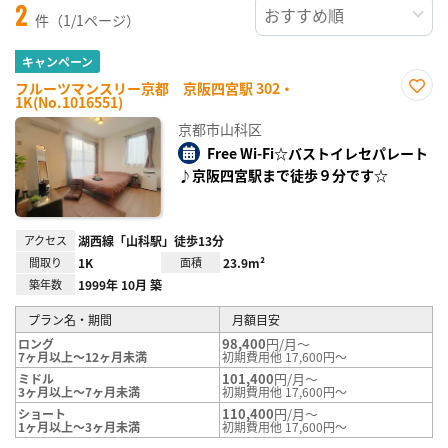
2
件（1/1ページ）
キャンペーン
フルーツマンスリー京都 京阪四宮駅 302・
1K(No.1016551)
お気
に入
京都市山科区
り登
録
Free Wi-Fi☆バストイレセパレート
♪京阪四宮駅まで徒歩９分です☆
アクセス
湖西線「山科駅」徒歩13分
間取り
1K
面積
23.9m²
築年数
1999年 10月 築
プラン名・期間
月額目安
98,400
円/月～
ロング
7ヶ月以上～12ヶ月未満
初期費用他 17,600円～
101,400
円/月～
ミドル
3ヶ月以上～7ヶ月未満
初期費用他 17,600円～
110,400
円/月～
ショート
1ヶ月以上～3ヶ月未満
初期費用他 17,600円～