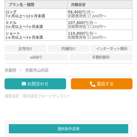
プラン名・期間
月額目安
98,400
円/月～
ロング
7ヶ月以上～12ヶ月未満
初期費用他 17,600円～
107,400
円/月～
ミドル
3ヶ月以上～7ヶ月未満
初期費用他 17,600円～
110,400
円/月～
ショート
1ヶ月以上～3ヶ月未満
初期費用他 17,600円～
女性向け
同棲向け
インターネット無料
wifiあり
手数料無料
京都府
京都市山科区
お問合わせ
電話する
運営会社：
株式会社フルーツマンスリー
選択条件変更