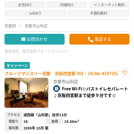
女性向け
同棲向け
インターネット無料
wifiあり
手数料無料
京都府
京都市山科区
お問合わせ
電話する
運営会社：
株式会社フルーツマンスリー
キャンペーン
フルーツマンスリー京都 京阪四宮駅 301・1K(No.819725)
お気
京都市山科区
に入
り登
Free Wi-Fi☆バストイレセパレート
録
♪京阪四宮駅まで徒歩９分です☆
アクセス
湖西線「山科駅」徒歩13分
間取り
1K
面積
24.98m²
築年数
1999年 10月 築