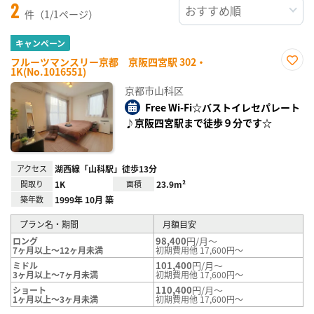
2
件（1/1ページ）
キャンペーン
フルーツマンスリー京都 京阪四宮駅 302・
1K(No.1016551)
お気
に入
京都市山科区
り登
録
Free Wi-Fi☆バストイレセパレート
♪京阪四宮駅まで徒歩９分です☆
アクセス
湖西線「山科駅」徒歩13分
間取り
1K
面積
23.9m²
築年数
1999年 10月 築
プラン名・期間
月額目安
98,400
円/月～
ロング
7ヶ月以上～12ヶ月未満
初期費用他 17,600円～
101,400
円/月～
ミドル
3ヶ月以上～7ヶ月未満
初期費用他 17,600円～
110,400
円/月～
ショート
1ヶ月以上～3ヶ月未満
初期費用他 17,600円～