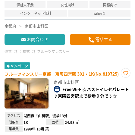
保証人不要
女性向け
同棲向け
インターネット無料
wifiあり
京都府
京都市山科区
お問合わせ
電話する
運営会社：
株式会社フルーツマンスリー
キャンペーン
フルーツマンスリー京都 京阪四宮駅 301・1K(No.819725)
お気
京都市山科区
に入
り登
Free Wi-Fi☆バストイレセパレート
録
♪京阪四宮駅まで徒歩９分です☆
アクセス
湖西線「山科駅」徒歩13分
間取り
1K
面積
24.98m²
築年数
1999年 10月 築