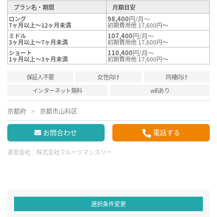
プラン名・期間
月額目安
98,400
円/月～
ロング
7ヶ月以上～12ヶ月未満
初期費用他 17,600円～
107,400
円/月～
ミドル
3ヶ月以上～7ヶ月未満
初期費用他 17,600円～
110,400
円/月～
ショート
1ヶ月以上～3ヶ月未満
初期費用他 17,600円～
保証人不要
女性向け
同棲向け
インターネット無料
wifiあり
京都府
京都市山科区
お問合わせ
電話する
運営会社：
株式会社フルーツマンスリー
選択条件変更